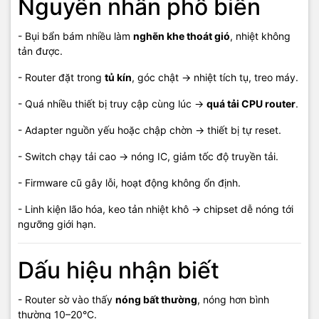
Nguyên nhân phổ biến
Thông tin liên hệ
- Bụi bẩn bám nhiều làm
nghẽn khe thoát gió
, nhiệt không
tản được.
📍 Cơ sở 1: 121 Nguyễn Trung Trực, KP4, P. Dương Đông, TP. Phú
Quốc
- Router đặt trong
tủ kín
, góc chật → nhiệt tích tụ, treo máy.
📍 Cơ sở 2: 05 Hoàng Văn Thụ, KP5, P. Dương Đông, TP. Phú
- Quá nhiều thiết bị truy cập cùng lúc →
quá tải CPU router
.
Quốc
- Adapter nguồn yếu hoặc chập chờn → thiết bị tự reset.
📞 Hotline tư vấn: 0908 249 891 – 02973 996 651
🧰 Kỹ thuật: 0968 900 202
- Switch chạy tải cao → nóng IC, giảm tốc độ truyền tải.
💬 Báo giá linh kiện & thiết bị: 0939 676 502
- Firmware cũ gây lỗi, hoạt động không ổn định.
🌐 Website: maytinhphuquoc.com
📧 Email:
vitinhhaidang.com@gmail.com
- Linh kiện lão hóa, keo tản nhiệt khô → chipset dễ nóng tới
🕗 Giờ làm việc: 8h00 – 20h00 (Trừ Chủ Nhật)
ngưỡng giới hạn.
Dấu hiệu nhận biết
#QuaNhietRouter #MạngTreo #NghenMạng #SuaRouterPhuQuoc
- Router sờ vào thấy
nóng bất thường
, nóng hơn bình
#BaoTriMang #ViTinhHaiDangPhuQuoc
thường 10–20°C.