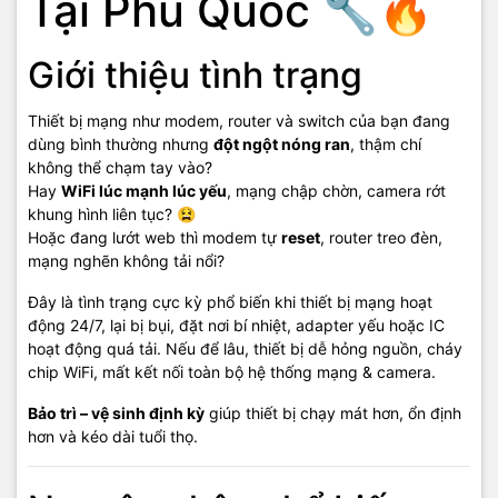
Tại Phú Quốc 🔧🔥
🔧 Xử lý nghẽn mạng cục bộ – cân bằng tải thiết bị
🔧 Kiểm tra hệ thống camera, switch, hạ tầng dây mạng
Giới thiệu tình trạng
Cam kết dịch vụ
Thiết bị mạng như modem, router và switch của bạn đang
dùng bình thường nhưng
đột ngột nóng ran
, thậm chí
✔ Khắc phục treo – nghẽn – quá nhiệt rõ rệt
không thể chạm tay vào?
✔ Thiết bị chạy mát – ổn định – tốc độ cao
Hay
WiFi lúc mạnh lúc yếu
, mạng chập chờn, camera rớt
✔ Tư vấn tối ưu mạng gia đình & doanh nghiệp
khung hình liên tục? 😫
✔
Uy tín – trung thực – nhanh chóng
tại Phú Quốc
Hoặc đang lướt web thì modem tự
reset
, router treo đèn,
mạng nghẽn không tải nổi?
Giá tham khảo
Đây là tình trạng cực kỳ phổ biến khi thiết bị mạng hoạt
động 24/7, lại bị bụi, đặt nơi bí nhiệt, adapter yếu hoặc IC
hoạt động quá tải. Nếu để lâu, thiết bị dễ hỏng nguồn, cháy
- Vệ sinh & tối ưu thiết bị mạng:
100.000 – 500.000đ
chip WiFi, mất kết nối toàn bộ hệ thống mạng & camera.
- Xử lý nóng – treo – nghẽn:
50.000 – 300.000đ
Bảo trì – vệ sinh định kỳ
giúp thiết bị chạy mát hơn, ổn định
- Thay adapter chuẩn:
120.000 – 500.000đ
hơn và kéo dài tuổi thọ.
- Bảo trì hệ thống mạng văn phòng:
tùy quy mô