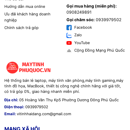
Gọi mua hàng (miễn phí):
Hướng dẫn mua online
0908249891
Ưu đãi khách hàng doanh
Gọi chăm sóc:
0939979502
nghiệp
Facebook
Chính sách trả góp
Zalo
YouTube
Cộng Đồng Mạng Phú Quốc
Hệ thống bán lẻ laptop, máy tính văn phòng,máy tính gaming,máy
tính đồ họa, MacBook, thiết bị công nghệ chính hãng với giá tốt,
có trả góp 0%, giao hàng nhanh miễn phí.
Địa chỉ:
05 Hoàng Văn Thụ Kp5 Phường Dương Đông Phú Quốc
Điện thoại:
0939979502
Email:
vitinhhaidang.com@gmail.com
MẠNG XÃ HỘI