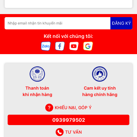
🕗 Giờ làm việc: 8h00 – 20h00 (Trừ Chủ Nhật)
ĐĂNG KÝ
#QuaNhietRouter #MạngTreo #NghenMạng
Kết nối với chúng tôi:
#SuaRouterPhuQuoc #BaoTriMang #ViTinhHaiDangPhuQuoc
Thanh toán
Cam kết uy tính
khi nhận hàng
hàng chính hãng
KHIẾU NẠI, GÓP Ý
0939979502
TƯ VẤN