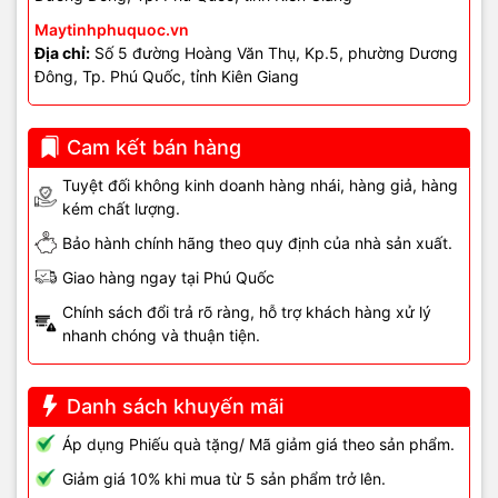
- Đèn LAN/WAN đứng im hoặc báo hiệu lạ.
Maytinhphuquoc.vn
Địa chỉ:
Số 5 đường Hoàng Văn Thụ, Kp.5, phường Dương
- Tốc độ mạng giảm mạnh khi nhiều người dùng.
Đông, Tp. Phú Quốc, tỉnh Kiên Giang
Linh kiện – vị trí cần chú ý
Cam kết bán hàng
- Chip WiFi, chip xử lý trong modem/router.
Tuyệt đối không kinh doanh hàng nhái, hàng giả, hàng
kém chất lượng.
- Adapter nguồn.
Bảo hành chính hãng theo quy định của nhà sản xuất.
- Khe tản nhiệt / khe thoát gió.
Giao hàng ngay tại Phú Quốc
- Board mạch switch, modem FTTH.
Chính sách đổi trả rõ ràng, hỗ trợ khách hàng xử lý
nhanh chóng và thuận tiện.
- Cổng LAN, dây mạng, đầu RJ45.
- Khu vực đặt thiết bị (tủ, kệ, góc kín).
Danh sách khuyến mãi
Áp dụng Phiếu quà tặng/ Mã giảm giá theo sản phẩm.
Khắc phục sơ bộ tại nhà
Giảm giá 10% khi mua từ 5 sản phẩm trở lên.