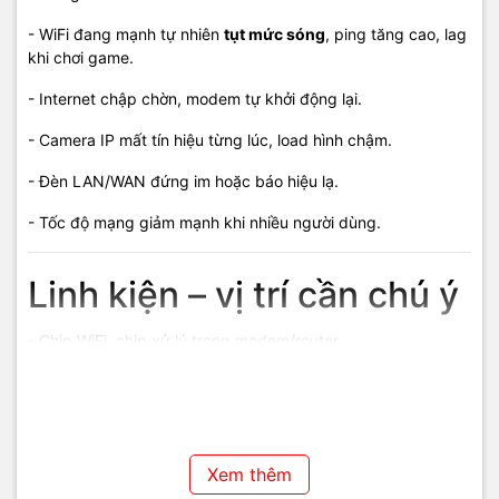
- WiFi đang mạnh tự nhiên
tụt mức sóng
, ping tăng cao, lag
khi chơi game.
- Internet chập chờn, modem tự khởi động lại.
- Camera IP mất tín hiệu từng lúc, load hình chậm.
- Đèn LAN/WAN đứng im hoặc báo hiệu lạ.
- Tốc độ mạng giảm mạnh khi nhiều người dùng.
Linh kiện – vị trí cần chú ý
- Chip WiFi, chip xử lý trong modem/router.
- Adapter nguồn.
- Khe tản nhiệt / khe thoát gió.
- Board mạch switch, modem FTTH.
Xem thêm