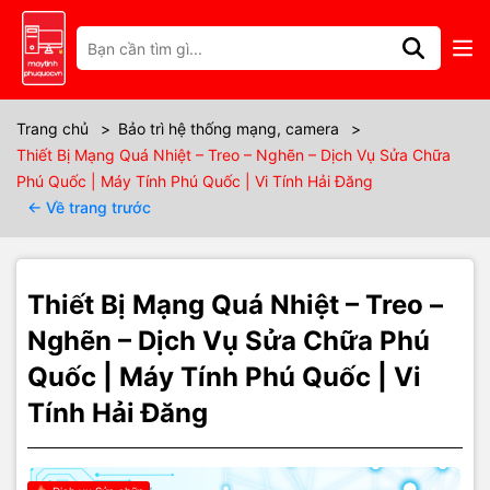
Thông số kỹ thuật
🌐⚡ Thiết Bị Mạng
Trang chủ
>
Bảo trì hệ thống mạng, camera
>
Quá Nhiệt – Treo –
Thiết Bị Mạng Quá Nhiệt – Treo – Nghẽn – Dịch Vụ Sửa Chữa
Phú Quốc | Máy Tính Phú Quốc | Vi Tính Hải Đăng
Nghẽn: Nguyên Nhân
← Về trang trước
& Khắc Phục Tại Phú
Thiết Bị Mạng Quá Nhiệt – Treo –
Quốc 🔧🔥
Nghẽn – Dịch Vụ Sửa Chữa Phú
Quốc | Máy Tính Phú Quốc | Vi
Giới thiệu tình trạng
Tính Hải Đăng
Thiết bị mạng như modem, router và switch của bạn đang dùng
bình thường nhưng
đột ngột nóng ran
, thậm chí không thể chạm