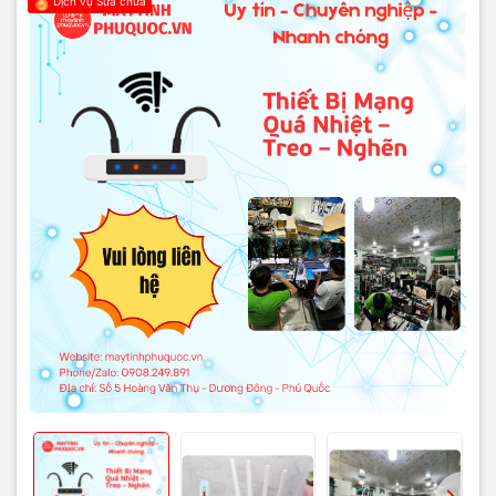
Dịch vụ Sửa chữa
tay vào?
Hay
WiFi lúc mạnh lúc yếu
, mạng chập chờn, camera rớt khung
hình liên tục? 😫
Hoặc đang lướt web thì modem tự
reset
, router treo đèn, mạng
nghẽn không tải nổi?
Đây là tình trạng cực kỳ phổ biến khi thiết bị mạng hoạt động 24/7,
lại bị bụi, đặt nơi bí nhiệt, adapter yếu hoặc IC hoạt động quá tải.
Nếu để lâu, thiết bị dễ hỏng nguồn, cháy chip WiFi, mất kết nối
toàn bộ hệ thống mạng & camera.
Bảo trì – vệ sinh định kỳ
giúp thiết bị chạy mát hơn, ổn định hơn và
kéo dài tuổi thọ.
Nguyên nhân phổ biến
- Bụi bẩn bám nhiều làm
nghẽn khe thoát gió
, nhiệt không tản
được.
- Router đặt trong
tủ kín
, góc chật → nhiệt tích tụ, treo máy.