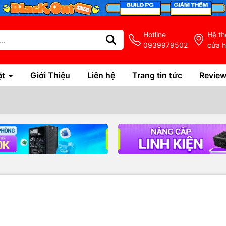
Hotline
Hệ t
0939979502
cửa 
ặt
Giới Thiệu
Liên hệ
Trang tin tức
Revie