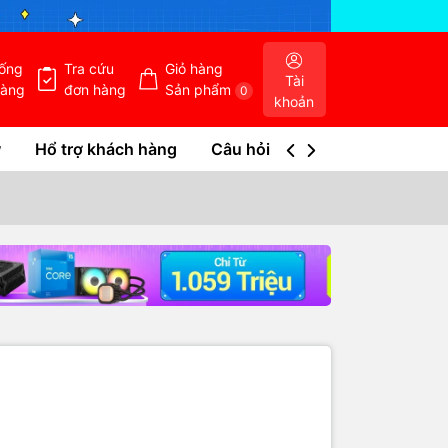
hống
Tra cứu
Giỏ hàng
Tài
hàng
đơn hàng
Sản phẩm
0
khoản
w
Hổ trợ khách hàng
Câu hỏi thường gặp
Tra c