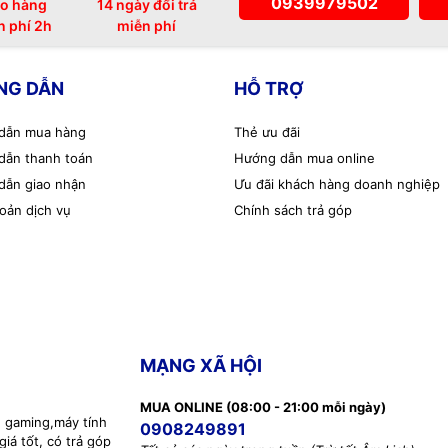
0939979502
o hàng
14 ngày đổi trả
n phí 2h
miễn phí
NG DẪN
HỖ TRỢ
dẫn mua hàng
Thẻ ưu đãi
dẫn thanh toán
Hướng dẫn mua online
dẫn giao nhận
Ưu đãi khách hàng doanh nghiệp
oản dịch vụ
Chính sách trả góp
MẠNG XÃ HỘI
MUA ONLINE (08:00 - 21:00 mỗi ngày)
h gaming,máy tính
0908249891
iá tốt, có trả góp