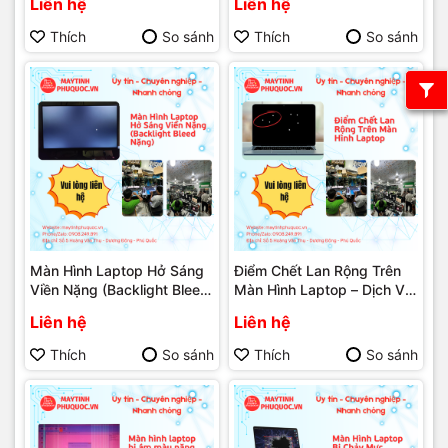
Liên hệ
Liên hệ
Phú Quốc | Máy Tính Phú
Laptop Phú Quốc | Máy
Quốc | Vi Tính Hải Đăng
Tính Phú Quốc | Vi Tính Hải
Thích
So sánh
Thích
So sánh
Đăng
Màn Hình Laptop Hở Sáng
Điểm Chết Lan Rộng Trên
Viền Nặng (Backlight Bleed
Màn Hình Laptop – Dịch Vụ
Nặng) – Dịch Vụ Sửa Chữa
Sửa Chữa Phú Quốc | Máy
Liên hệ
Liên hệ
Laptop Phú Quốc | Máy
Tính Phú Quốc | Vi Tính Hải
Tính Phú Quốc | Vi Tính Hải
Đăng
Thích
So sánh
Thích
So sánh
Đăng