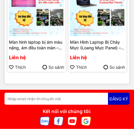
Màn hình laptop bị ám màu
Màn Hình Laptop Bị Chảy
nặng, ám đều toàn màn –
Mực (Loang Mực Panel) –
Dịch Vụ Sửa Chữa Laptop
Dịch Vụ Sửa Chữa Laptop
Liên hệ
Liên hệ
Phú Quốc | Máy Tính Phú
Phú Quốc | Máy Tính Phú
Quốc | Vi Tính Hải Đăng
Quốc | Vi Tính Hải Đăng
Thích
So sánh
Thích
So sánh
ĐĂNG KÝ
Kết nối với chúng tôi: