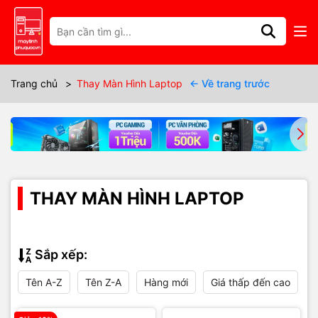
Trang chủ
>
Thay Màn Hình Laptop
← Về trang trước
THAY MÀN HÌNH LAPTOP
Sắp xếp:
Tên A-Z
Tên Z-A
Hàng mới
Giá thấp đến cao