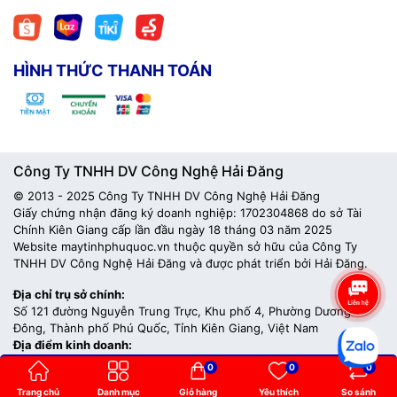
HÌNH THỨC THANH TOÁN
Công Ty TNHH DV Công Nghệ Hải Đăng
© 2013 - 2025 Công Ty TNHH DV Công Nghệ Hải Đăng
Giấy chứng nhận đăng ký doanh nghiệp: 1702304868 do sở Tài
Chính Kiên Giang cấp lần đầu ngày 18 tháng 03 năm 2025
Website maytinhphuquoc.vn thuộc quyền sở hữu của Công Ty
TNHH DV Công Nghệ Hải Đăng và được phát triển bởi Hải Đăng.
Địa chỉ trụ sở chính:
Số 121 đường Nguyễn Trung Trực, Khu phố 4, Phường Dương
Đông, Thành phố Phú Quốc, Tỉnh Kiên Giang, Việt Nam
Địa điểm kinh doanh:
05 Hoàng Văn Thụ Kp5 Phường Dương Đông Phú Quốc, Việt Nam
0
0
0
Trang chủ
Danh mục
Giỏ hàng
Yêu thích
So sánh