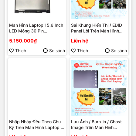
Màn Hình Laptop 15.6 Inch
Sai Khung Hiển Thị / EDID
LED Mỏng 30 Pin
Panel Lỗi Trên Màn Hình
156LM30P 4K 3840x2160
Laptop – Dịch Vụ Sửa Chữa
5.150.000₫
Liên hệ
Chính Hãng Tại Phú Quốc
Laptop Phú Quốc | Máy
Tính Phú Quốc | Vi Tính Hải
Thích
So sánh
Thích
So sánh
Đăng
Nhấp Nháy Đều Theo Chu
Lưu Ảnh / Burn-in / Ghost
Kỳ Trên Màn Hình Laptop –
Image Trên Màn Hình
Dịch Vụ Sửa Chữa Laptop
Laptop – Dịch Vụ Sửa Chữa