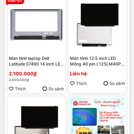
Giảm 16%
Màn hình laptop Dell
Màn hình 12.5 inch LED
Latitude E7490 14 inch LED
Mỏng 40 pin ( 125LM40P
Mỏng 30 pin ( 140LM30P
1920 x 1080 )
2.100.000₫
Liên hệ
1920 x 1080 )
2.500.000₫
Thích
So sánh
Thích
So sánh