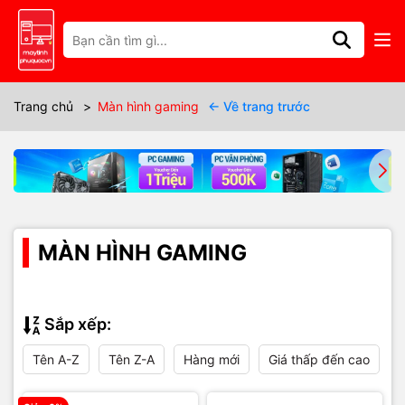
Trang chủ
>
Màn hình gaming
← Về trang trước
MÀN HÌNH GAMING
Sắp xếp:
Tên A-Z
Tên Z-A
Hàng mới
Giá thấp đến cao