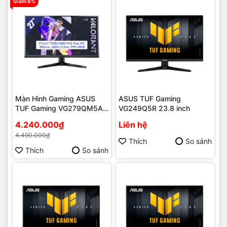
Giảm 6%
Màn Hình Gaming ASUS
ASUS TUF Gaming
TUF Gaming VG279QM5A
VG249Q5R 23.8 inch
27 inch
4.240.000₫
Liên hệ
4.490.000₫
Thích
So sánh
Thích
So sánh