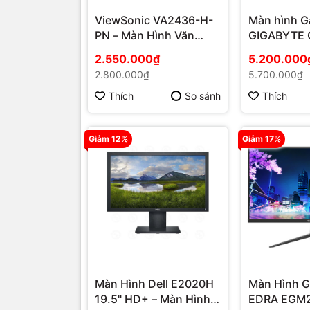
ViewSonic VA2436-H-
Màn hình 
PN – Màn Hình Văn
GIGABYTE 
Phòng 24 Inch Chuẩn
inch 2K/IP
2.550.000₫
5.200.000
Full HD, Bảo Vệ Mắt
2.800.000₫
5.700.000₫
Hiệu Quả
Thích
So sánh
Thích
Giảm 12%
Giảm 17%
Màn Hình Dell E2020H
Màn Hình 
19.5" HD+ – Màn Hình
EDRA EGM2