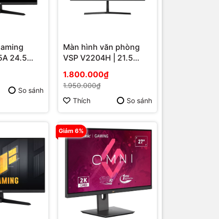
Gaming
Màn hình văn phòng
A 24.5
VSP V2204H | 21.5
inch, Full HD, VA,
1.800.000₫
100Hz, 5ms, phẳng
1.950.000₫
So sánh
Thích
So sánh
Giảm 6%