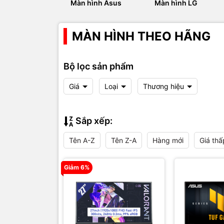
Màn hình Asus
Màn hình LG
MÀN HÌNH THEO HÃNG
Bộ lọc sản phẩm
Giá
Loại
Thương hiệu
Sắp xếp:
Tên A-Z
Tên Z-A
Hàng mới
Giá thấ
Giảm 6%