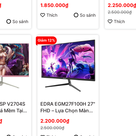
 100Hz –
100Hz, Giá Mềm Tại
– Bảo Hành 
₫
1.850.000₫
2.250.000
Chơi Game
Phú Quốc
Tốt Ở Phú 
2.500.000₫
Thích
So sánh
So sánh
Thích
Giảm 12%
VSP V2704S
EDRA EGM27F100H 27"
iá Mềm Tại
FHD – Lựa Chọn Màn
 Đăng Phú
Hình Chơi Game Tốt
₫
2.200.000₫
rợ Tốt
Nhất 2025 Tại Phú
2.500.000₫
à Giải Trí
Quốc