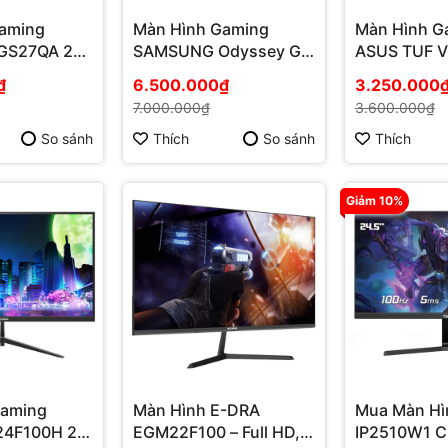
Gaming
Màn Hình Gaming
Màn Hình G
GS27QA 27
SAMSUNG Odyssey G5
ASUS TUF 
S/180Hz/1ms
G55C
180Hz, 1ms,
₫
6.500.000₫
3.250.000
LS32CG552EEXXV
Chuẩn Cho
7.000.000₫
3.600.000₫
(32.0 inch - 2K - VA -
165Hz - 1ms - FreeSync
So sánh
Thích
So sánh
Thích
- HDR10 - Curved)
Giảm 10%
Gaming
Màn Hình E-DRA
Mua Màn Hì
4F100H 24
EGM22F100 – Full HD,
IP2510W1 C