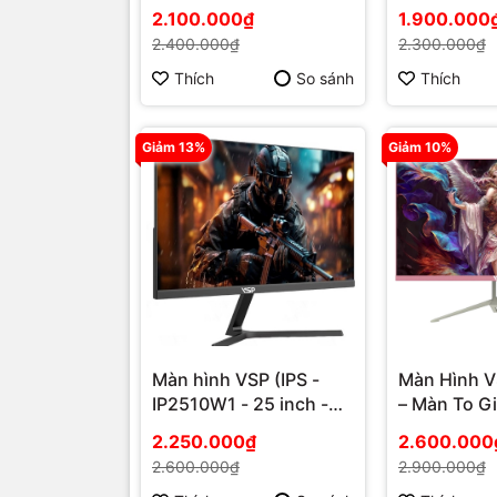
Văn Phòng Tiết Kiệm,
Inch FullHD
2.100.000₫
1.900.000
Bền Bỉ
IPS, 1ms, 
2.400.000₫
2.300.000₫
Mượt Mà
Thích
So sánh
Thích
Giảm 13%
Giảm 10%
Màn hình VSP (IPS -
Màn Hình 
IP2510W1 - 25 inch -
– Màn To G
100Hz - 5Ms)
Vi Tính Hải
2.250.000₫
2.600.000
Quốc – Hỗ T
2.600.000₫
2.900.000₫
Công Việc V