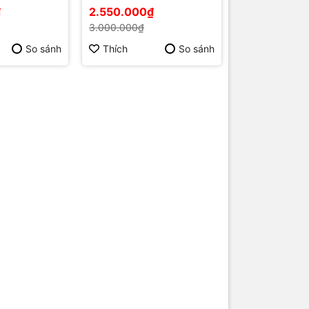
1 Năm, Giá
23.8 Inch Giá Rẻ Tại
₫
2.550.000₫
Quốc
Phú Quốc
3.000.000₫
So sánh
Thích
So sánh