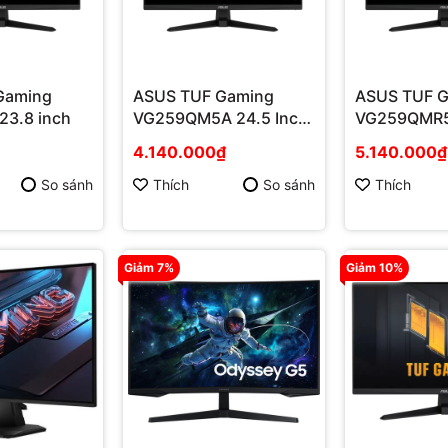
Gaming
ASUS TUF Gaming
ASUS TUF 
3.8 inch
VG259QM5A 24.5 Inch
VG259QMR5
240Hz
Inch 310Hz
4.140.000₫
5.140.000₫
So sánh
Thích
So sánh
Thích
Giảm 7%
Giảm 10%