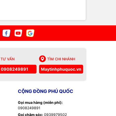
TƯ VẤN
TÌM CHI NHÁNH
0908249891
Maytinhphuquoc.vn
CỘNG ĐỒNG PHÚ QUỐC
Gọi mua hàng (miễn phí):
0908249891
Gọi chăm sóc:
0939979502