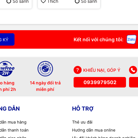
So sánh
Thích
So sánh
Kết nối với chúng tôi:
G KÝ
KHIẾU NẠI, GÓP Ý
0939979502
o hàng
14 ngày đổi trả
n phí 2h
miễn phí
NG DẪN
HỖ TRỢ
dẫn mua hàng
Thẻ ưu đãi
dẫn thanh toán
Hướng dẫn mua online