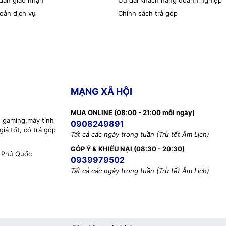
dẫn giao nhận
Ưu đãi khách hàng doanh nghiệp
oản dịch vụ
Chính sách trả góp
MẠNG XÃ HỘI
MUA ONLINE (08:00 - 21:00 mỗi ngày)
h gaming,máy tính
0908249891
iá tốt, có trả góp
Tất cả các ngày trong tuần (Trừ tết Âm Lịch)
GÓP Ý & KHIẾU NẠI (08:30 - 20:30)
 Phú Quốc
0939979502
Tất cả các ngày trong tuần (Trừ tết Âm Lịch)