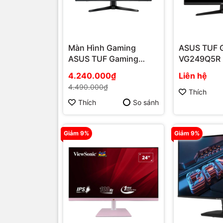
Màn Hình Gaming
ASUS TUF 
ASUS TUF Gaming
VG249Q5R 2
VG279QM5A 27 inch
4.240.000₫
Liên hệ
4.490.000₫
Thích
Thích
So sánh
Giảm 9%
Giảm 9%