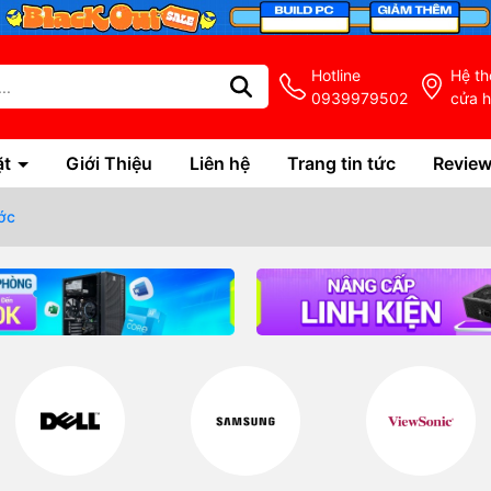
Hotline
Hệ t
0939979502
cửa 
ặt
Giới Thiệu
Liên hệ
Trang tin tức
Revie
ớc