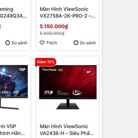
aming
Màn Hình ViewSonic
VG249Q3A –
VX2758A-2K-PRO-2 –
 FreeSync,
Mượt Mà 2K, Tối Ưu
₫
5.150.000₫
 Game Thủ
Game & Đồ Họa Cho
5.500.000₫
Người Dùng Phú Quốc
So sánh
Thích
So sánh
Giảm 15%
nh VSP
Màn Hình ViewSonic
hính Hãng
VA2436-H – Siêu Phẩm