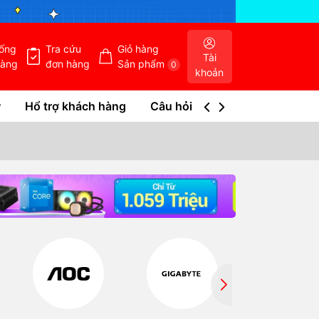
hống
Tra cứu
Giỏ hàng
Tài
hàng
đơn hàng
Sản phẩm
0
khoản
w
Hổ trợ khách hàng
Câu hỏi thường gặp
Tra c