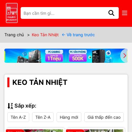
Trang chủ
>
Keo Tản Nhiệt
← Về trang trước
KEO TẢN NHIỆT
Sắp xếp:
Tên A-Z
Tên Z-A
Hàng mới
Giá thấp đến cao