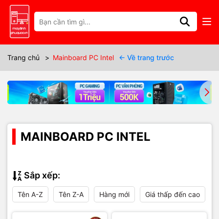
Trang chủ
>
Mainboard PC Intel
← Về trang trước
MAINBOARD PC INTEL
Sắp xếp:
Tên A-Z
Tên Z-A
Hàng mới
Giá thấp đến cao