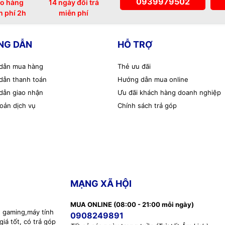
0939979502
o hàng
14 ngày đổi trả
n phí 2h
miễn phí
NG DẪN
HỖ TRỢ
dẫn mua hàng
Thẻ ưu đãi
dẫn thanh toán
Hướng dẫn mua online
dẫn giao nhận
Ưu đãi khách hàng doanh nghiệp
oản dịch vụ
Chính sách trả góp
MẠNG XÃ HỘI
MUA ONLINE (08:00 - 21:00 mỗi ngày)
h gaming,máy tính
0908249891
iá tốt, có trả góp