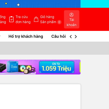
hống
Tra cứu
Giỏ hàng
Tài
hàng
đơn hàng
Sản phẩm
0
khoản
w
Hổ trợ khách hàng
Câu hỏi thường gặp
Tra c