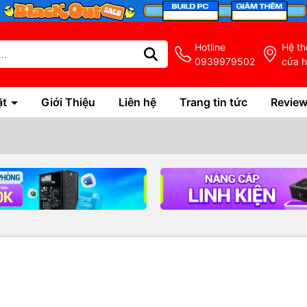
Hotline
Hệ t
0939979502
cửa 
ặt
Giới Thiệu
Liên hệ
Trang tin tức
Revie