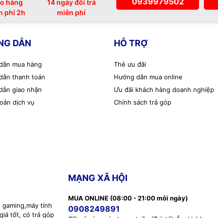
0939979502
o hàng
14 ngày đổi trả
n phí 2h
miễn phí
NG DẪN
HỖ TRỢ
dẫn mua hàng
Thẻ ưu đãi
dẫn thanh toán
Hướng dẫn mua online
dẫn giao nhận
Ưu đãi khách hàng doanh nghiệp
oản dịch vụ
Chính sách trả góp
MẠNG XÃ HỘI
MUA ONLINE (08:00 - 21:00 mỗi ngày)
h gaming,máy tính
0908249891
iá tốt, có trả góp