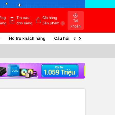
hống
Tra cứu
Giỏ hàng
Tài
hàng
đơn hàng
Sản phẩm
0
khoản
w
Hổ trợ khách hàng
Câu hỏi thường gặp
Tra c