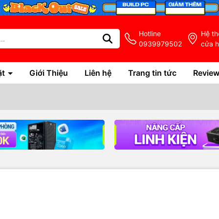
Hotline
Hệ t
0939979502
cửa 
ặt
Giới Thiệu
Liên hệ
Trang tin tức
Revie