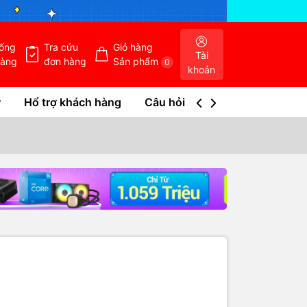
hống
Tra cứu
Giỏ hàng
Tài
hàng
đơn hàng
Sản phẩm
0
khoản
w
Hổ trợ khách hàng
Câu hỏi thường gặp
Tra c