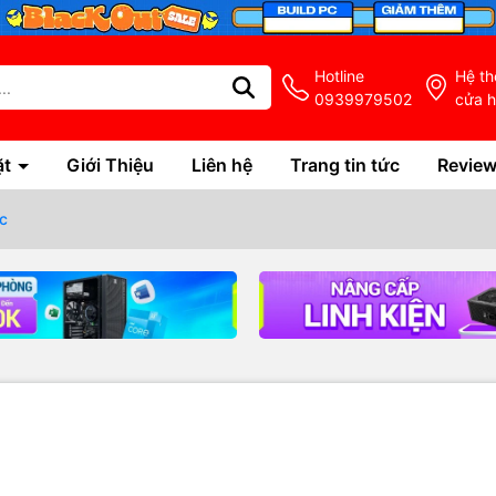
Hotline
Hệ t
0939979502
cửa 
ặt
Giới Thiệu
Liên hệ
Trang tin tức
Revie
c