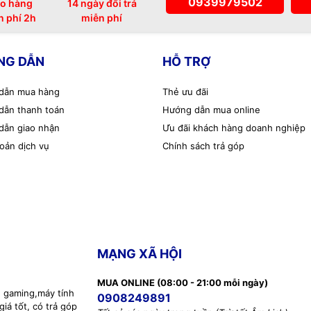
0939979502
o hàng
14 ngày đổi trả
n phí 2h
miễn phí
NG DẪN
HỖ TRỢ
dẫn mua hàng
Thẻ ưu đãi
dẫn thanh toán
Hướng dẫn mua online
dẫn giao nhận
Ưu đãi khách hàng doanh nghiệp
oản dịch vụ
Chính sách trả góp
MẠNG XÃ HỘI
MUA ONLINE (08:00 - 21:00 mỗi ngày)
h gaming,máy tính
0908249891
iá tốt, có trả góp