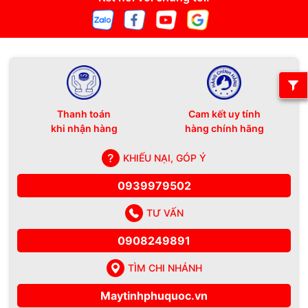
Thanh toán
Cam kết uy tính
khi nhận hàng
hàng chính hãng
KHIẾU NẠI, GÓP Ý
0939979502
TƯ VẤN
0908249891
TÌM CHI NHÁNH
Maytinhphuquoc.vn