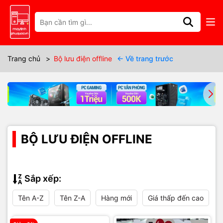
Trang chủ
>
Bộ lưu điện offline
← Về trang trước
BỘ LƯU ĐIỆN OFFLINE
Sắp xếp:
Tên A-Z
Tên Z-A
Hàng mới
Giá thấp đến cao