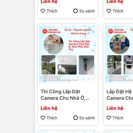
Liên hệ
Liên hệ
camera năng lượng mặt
Không Cần 
trời
Vụ Lắp Đặt
Thích
So sánh
Thích
Quốc | Máy
Quốc | Vi T
Thi Công Lắp Đặt
Lắp Đặt Hệ
Camera Cho Nhà Ở,
Camera Ch
Nhà Phố, Biệt Thự –
Sạn, Homes
Liên hệ
Liên hệ
Dịch Vụ Lắp Đặt
– Dịch Vụ L
Camera Phú Quốc |
Camera Phú
Thích
So sánh
Thích
Máy Tính Phú Quốc | Vi
Máy Tính Ph
Tính Hải Đăng
Tính Hải Đ