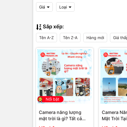
Giá
Loại
Sắp xếp:
Tên A-Z
Tên Z-A
Hàng mới
Giá thấ
Nổi bật
Camera năng lượng
Camera Nă
mặt trời là gì? Tất cả
Mặt Trời Tạ
những gì cần biết về
Giải Pháp 