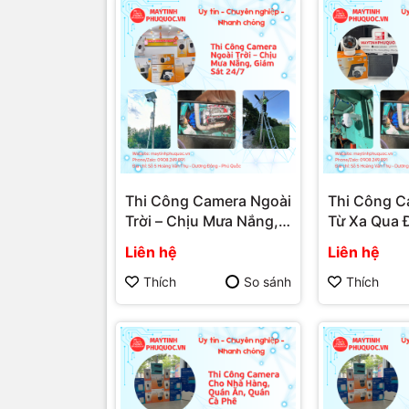
Thi Công Camera Ngoài
Thi Công 
Trời – Chịu Mưa Nắng,
Từ Xa Qua Đ
Giám Sát 24/7 – Dịch
Máy Tính T
Liên hệ
Liên hệ
Vụ Lắp Đặt Camera Phú
– Dịch Vụ L
Quốc | Máy Tính Phú
Camera Phú
Thích
So sánh
Thích
Quốc | Vi Tính Hải Đăng
Máy Tính Ph
Tính Hải Đ