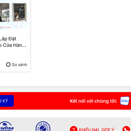
Lắp Đặt
o Cửa Hàng,
 Thu Ngân –
p Đặt
 Quốc |
So sánh
ú Quốc | Vi
ăng
Kết nối với chúng tôi:
G KÝ
KHIẾU NẠI, GÓP Ý