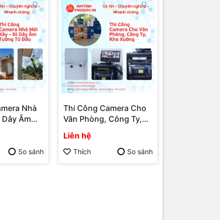
amera Nhà
Thi Công Camera Cho
i Dây Âm
Văn Phòng, Công Ty,
u – Dịch
Kho Xưởng – Dịch Vụ
Liên hệ
 Camera Phú
Lắp Đặt Camera Phú
Tính Phú
Quốc | Máy Tính Phú
So sánh
Thích
So sánh
ính Hải Đăng
Quốc | Vi Tính Hải Đăng