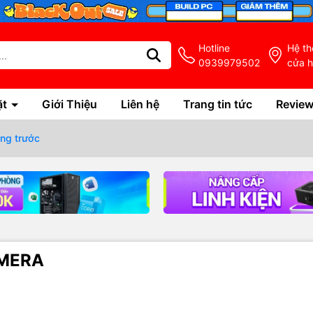
Hotline
Hệ t
0939979502
cửa 
ặt
Giới Thiệu
Liên hệ
Trang tin tức
Revie
ang trước
AMERA