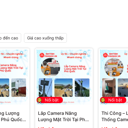
p đến cao
Giá cao xuống thấp
Nổi bật
Nổi bật
ng Lượng
Lắp Camera Năng
Thi Công – 
i Phú Quốc –
Lượng Mặt Trời Tại Phú
Thống Came
Giám Sát
Quốc – Dịch Vụ Lắp Đặt
Sát Chuyên 