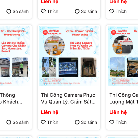
Liên hệ
Liên hệ
Điện – Dịch
Camera Phú Quốc |
Phú Quốc – 
 Camera Phú
Máy Tính Phú Quốc | Vi
Lắp Đặt Ca
So sánh
Thích
So sánh
Thích
 Tính Phú
Tính Hải Đăng
Quốc | Máy 
ính Hải Đăng
Quốc | Vi T
 Thống
Thi Công Camera Phục
Thi Công C
o Khách
Vụ Quản Lý, Giám Sát
Lượng Mặt T
tay, Resort
Từ Xa – Dịch Vụ Lắp Đặt
Khu Vực Kh
Liên hệ
Liên hệ
ắp Đặt
Camera Phú Quốc |
Điện – Dịch
 Quốc |
Máy Tính Phú Quốc | Vi
Camera Phú
So sánh
Thích
So sánh
Thích
ú Quốc | Vi
Tính Hải Đăng
Máy Tính Ph
ăng
Tính Hải Đă