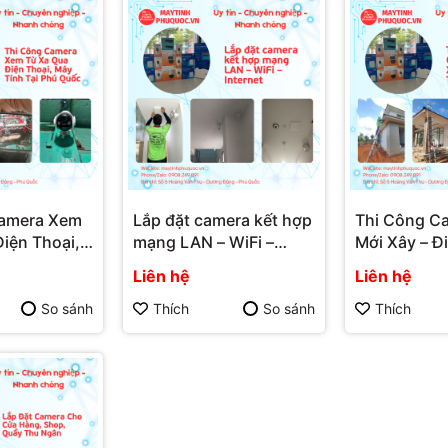
Camera Xem
Lắp đặt camera kết hợp
Thi Công C
iện Thoại,
mạng LAN – WiFi –
Mới Xây – Đ
ại Phú Quốc
Internet – Dịch Vụ Lắp
Tường Từ Đầ
Liên hệ
Liên hệ
ắp Đặt
Đặt Camera Phú Quốc |
Vụ Lắp Đặt
 Quốc |
Máy Tính Phú Quốc | Vi
Quốc | Máy 
So sánh
Thích
So sánh
Thích
ú Quốc | Vi
Tính Hải Đăng
Quốc | Vi T
ăng