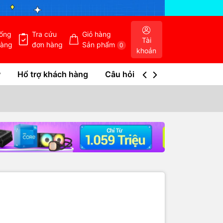
hống
Tra cứu
Giỏ hàng
Tài
hàng
đơn hàng
Sản phẩm
0
khoản
w
Hổ trợ khách hàng
Câu hỏi thường gặp
Tra c