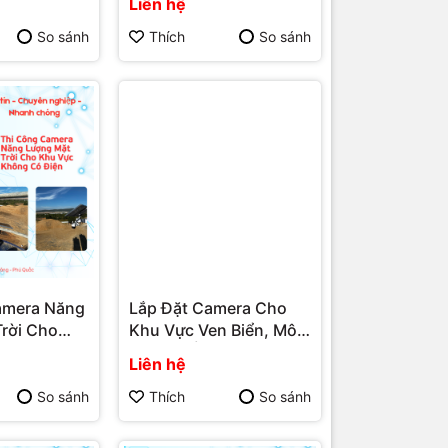
Liên hệ
Dịch Vụ
Vụ Lắp Đặt Camera Phú
mera Phú
Quốc | Máy Tính Phú
So sánh
Thích
So sánh
Tính Phú
Quốc | Vi Tính Hải Đăng
ính Hải Đăng
amera Năng
Lắp Đặt Camera Cho
rời Cho
Khu Vực Ven Biển, Môi
ông Có
Trường Ẩm Mặn – Dịch
Liên hệ
 Vụ Lắp Đặt
Vụ Lắp Đặt Camera Phú
 Quốc |
Quốc | Máy Tính Phú
So sánh
Thích
So sánh
ú Quốc | Vi
Quốc | Vi Tính Hải Đăng
ng