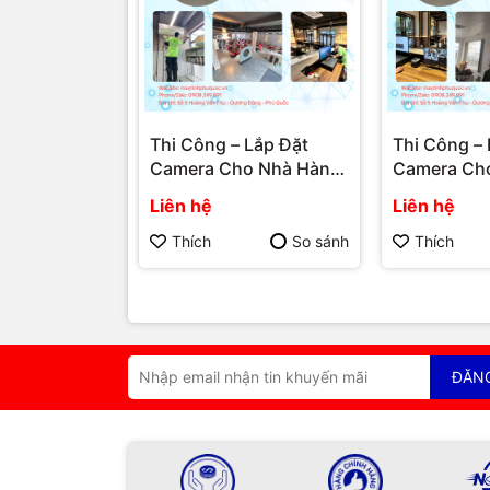
Thi Công – Lắp Đặt
Thi Công – 
Camera Cho Nhà Hàng,
Camera Ch
Quán Ăn, Quán Cà Phê
Shop, Quầy
Liên hệ
Liên hệ
– Dịch Vụ Lắp Đặt
Dịch Vụ Lắ
Camera Phú Quốc |
Camera Phú
Thích
So sánh
Thích
Máy Tính Phú Quốc | Vi
Máy Tính Ph
Tính Hải Đăng
Tính Hải Đ
ĐĂN