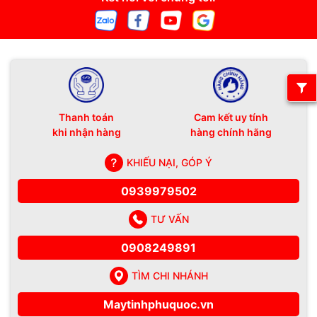
Thanh toán
Cam kết uy tính
khi nhận hàng
hàng chính hãng
KHIẾU NẠI, GÓP Ý
0939979502
TƯ VẤN
0908249891
TÌM CHI NHÁNH
Maytinhphuquoc.vn