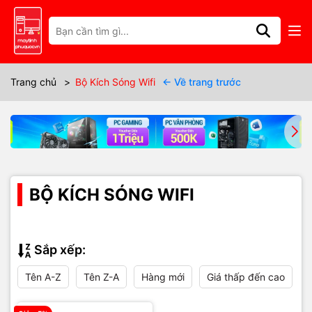
Trang chủ
>
Bộ Kích Sóng Wifi
← Về trang trước
BỘ KÍCH SÓNG WIFI
Sắp xếp:
Tên A-Z
Tên Z-A
Hàng mới
Giá thấp đến cao