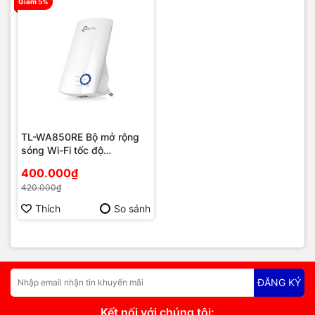
Giảm 5%
TL-WA850RE Bộ mở rộng
sóng Wi-Fi tốc độ
300Mbps TL-WA850RE
400.000₫
420.000₫
Thích
So sánh
ĐĂNG KÝ
Kết nối với chúng tôi: