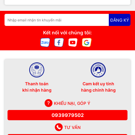
ĐĂNG KÝ
Kết nối với chúng tôi:
Thanh toán
Cam kết uy tính
khi nhận hàng
hàng chính hãng
KHIẾU NẠI, GÓP Ý
0939979502
TƯ VẤN