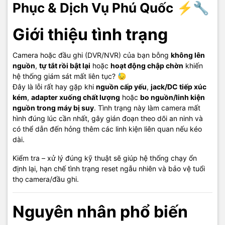
Phục & Dịch Vụ Phú Quốc
⚡🔧
Phú Quốc
Giới thiệu tình trạng
🔧 Kiểm tra tổng thể nguồn cấp camera/đầu ghi theo đúng quy
trình
Camera hoặc đầu ghi (DVR/NVR) của bạn bỗng
không lên
🔧 Thay adapter – jack DC – dây nguồn đạt chuẩn theo dòng điện
nguồn
,
tự tắt rồi bật lại
hoặc
hoạt động chập chờn
khiến
yêu cầu
hệ thống giám sát mất liên tục? 😓
🔧 Sửa bo nguồn (tụ/IC nguồn) khi bị suy hoặc hỏng
Đây là lỗi rất hay gặp khi
nguồn cấp yếu
,
jack/DC tiếp xúc
🔧 Phát hiện và xử lý
chập IR/ quá tải nguồn
gây sụt áp
kém
,
adapter xuống chất lượng
hoặc
bo nguồn/linh kiện
🔧 Kiểm tra, tối ưu cách cấp nguồn cho hệ thống nhiều camera
nguồn trong máy bị suy
. Tình trạng này làm camera mất
🔧 Test vận hành thực tế trước khi bàn giao để đảm bảo ổn định
hình đúng lúc cần nhất, gây gián đoạn theo dõi an ninh và
lâu dài
có thể dẫn đến hỏng thêm các linh kiện liên quan nếu kéo
dài.
Cam kết dịch vụ
Kiểm tra – xử lý đúng kỹ thuật sẽ giúp hệ thống chạy ổn
định lại, hạn chế tình trạng reset ngẫu nhiên và bảo vệ tuổi
Sửa chữa nhanh chóng – đúng kỹ thuật – bảo vệ hệ thống nguồn
thọ camera/đầu ghi.
Linh kiện chính hãng, báo giá rõ ràng
Uy tín – Trung thực – Hiệu quả ✅
Nguyên nhân phổ biến