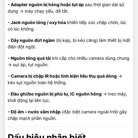
Giá tham khảo
- Adapter nguồn bị hỏng hoặc tụt áp
sau thời gian dài sử
dụng → máy chạy yếu, dễ tắt.
- Kiểm tra – test nguồn camera/đầu ghi:
80.000 – 400.000đ
- Jack nguồn lỏng / oxy hóa
khiến tiếp xúc chập chờn, lúc
- Thay adapter nguồn:
80.000 – 400.000đ
có lúc không.
- Sửa nguồn camera / bo nguồn (tụ–IC):
150.000 – 700.000đ
- Dây nguồn đứt ngầm
(bị kẹp, bị kéo căng) làm thiết bị mất
điện đột ngột.
- Sửa đầu ghi không lên nguồn (nguồn/bo tổng):
250.000 –
1.200.000đ
- Nguồn tổng quá tải
khi cấp cho nhiều camera dùng chung
(Giá tùy model và mức độ hư hỏng.)
→ sụt áp, tụt nguồn.
- Camera bị chập IR hoặc linh kiện tiêu thụ quá dòng
→
Thông tin liên hệ
kéo sụt nguồn toàn hệ thống.
📍 Cơ sở 1: 121 Nguyễn Trung Trực, Khu phố 4, P. Dương Đông,
- Đầu ghi/bo nguồn bị phù tụ, IC nguồn hỏng
→ treo máy,
TP. Phú Quốc, Kiên Giang
khởi động lại liên tục.
📍 Cơ sở 2: 05 Hoàng Văn Thụ, Khu phố 5, P. Dương Đông, TP.
- Độ ẩm – nước xâm nhập
(đặc biệt camera ngoài trời) gây
Phú Quốc, Kiên Giang
chập mạch phần nguồn.
📞 Hotline tư vấn: 0908 249 891 – 02973 996 651
🧰 Kỹ thuật: 0968 900 202
Dấu hiệu nhận biết
💬 Báo giá linh kiện & thiết bị: 0939 676 502