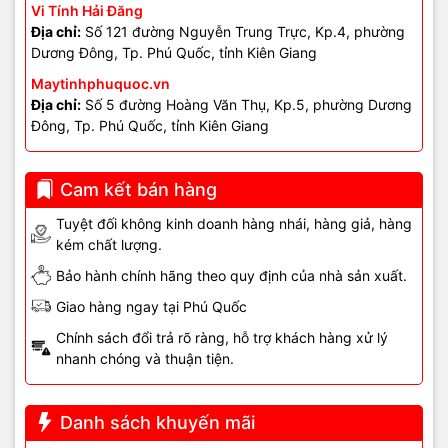
Vi Tính Hải Đăng
- Khi chạm vào dây/đầu cắm thấy
tín hiệu “nhảy”
(lên – xuống
Địa chỉ:
Số 121 đường Nguyễn Trung Trực, Kp.4, phường
theo thao tác).
Dương Đông, Tp. Phú Quốc, tỉnh Kiên Giang
Maytinhphuquoc.vn
Linh kiện cần chú ý
Địa chỉ:
Số 5 đường Hoàng Văn Thụ, Kp.5, phường Dương
Đông, Tp. Phú Quốc, tỉnh Kiên Giang
- Adapter nguồn
(12V/5V theo đúng thông số camera/đầu ghi)
- Jack DC / đầu cắm nguồn
Cam kết bán hàng
- Dây nguồn, dây balun (nếu có)
Tuyệt đối không kinh doanh hàng nhái, hàng giả, hàng
kém chất lượng.
- Bo nguồn / tụ lọc nguồn / IC nguồn trên camera hoặc đầu ghi
Bảo hành chính hãng theo quy định của nhà sản xuất.
- Cụm IR (nếu camera có IR)
– dễ gây quá tải khi chập
Giao hàng ngay tại Phú Quốc
- Ổ cứng đầu ghi (trong một số trường hợp làm đầu ghi treo kèm
Chính sách đổi trả rõ ràng, hỗ trợ khách hàng xử lý
lỗi nguồn)
nhanh chóng và thuận tiện.
Khắc phục sơ bộ tại cửa
Danh sách khuyến mãi