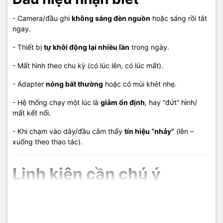
🌐 Website:
maytinhphuquoc.com
- Camera/đầu ghi
không sáng đèn nguồn
hoặc sáng rồi tắt
📧 Email:
vitinhhaidang.com@gmail.com
ngay.
🕗 Giờ làm việc: 8h00 – 20h00 (Trừ Chủ Nhật)
- Thiết bị
tự khởi động lại nhiều lần
trong ngày.
- Mất hình theo chu kỳ (có lúc lên, có lúc mất).
- Adapter
nóng bất thường
hoặc có mùi khét nhẹ.
#CameraLoiNguon #DauGhiKhongLenNguon #CameraTuTat
#BaoTriCamera #SuaCameraPhuQuoc #ViTinhHaiDang
- Hệ thống chạy một lúc là
giảm ổn định
, hay “đứt” hình/
#BaoTriHeThongCamera #NguonCamera
mất kết nối.
- Khi chạm vào dây/đầu cắm thấy
tín hiệu “nhảy”
(lên –
xuống theo thao tác).
Linh kiện cần chú ý
- Adapter nguồn
(12V/5V theo đúng thông số camera/đầu
ghi)