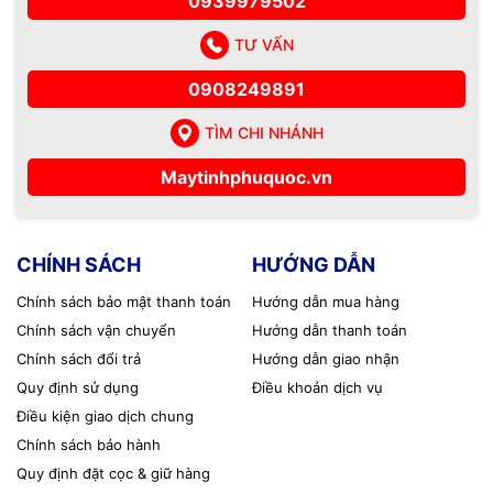
0939979502
🕗 Giờ làm việc: 8h00 – 20h00 (Trừ Chủ Nhật)
TƯ VẤN
0908249891
TÌM CHI NHÁNH
#CameraLoiNguon #DauGhiKhongLenNguon #CameraTuTat
#BaoTriCamera #SuaCameraPhuQuoc #ViTinhHaiDang
Maytinhphuquoc.vn
#BaoTriHeThongCamera #NguonCamera
CHÍNH SÁCH
HƯỚNG DẪN
Chính sách bảo mật thanh toán
Hướng dẫn mua hàng
Chính sách vận chuyển
Hướng dẫn thanh toán
Chính sách đổi trả
Hướng dẫn giao nhận
Quy định sử dụng
Điều khoản dịch vụ
Điều kiện giao dịch chung
Chính sách bảo hành
Quy định đặt cọc & giữ hàng