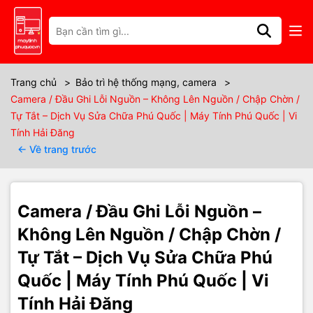
Thông số kỹ thuật
🌟🔌
Camera / Đầu Ghi Lỗi Nguồn
Trang chủ
>
Bảo trì hệ thống mạng, camera
>
Camera / Đầu Ghi Lỗi Nguồn – Không Lên Nguồn / Chập Chờn /
– Không Lên Nguồn / Chập Chờn /
Tự Tắt – Dịch Vụ Sửa Chữa Phú Quốc | Máy Tính Phú Quốc | Vi
Tính Hải Đăng
Tự Tắt – Khắc Phục & Dịch Vụ Phú
← Về trang trước
Quốc
⚡🔧
Camera / Đầu Ghi Lỗi Nguồn –
Giới thiệu tình trạng
Không Lên Nguồn / Chập Chờn /
Camera hoặc đầu ghi (DVR/NVR) của bạn bỗng
không lên nguồn
,
Tự Tắt – Dịch Vụ Sửa Chữa Phú
tự tắt rồi bật lại
hoặc
hoạt động chập chờn
khiến hệ thống giám
Quốc | Máy Tính Phú Quốc | Vi
sát mất liên tục? 😓
Đây là lỗi rất hay gặp khi
nguồn cấp yếu
,
jack/DC tiếp xúc kém
,
Tính Hải Đăng
adapter xuống chất lượng
hoặc
bo nguồn/linh kiện nguồn trong