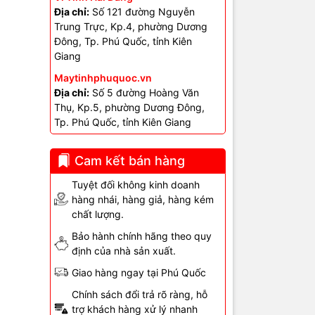
Địa chỉ:
Số 121 đường Nguyễn
Trung Trực, Kp.4, phường Dương
 Vi
Đông, Tp. Phú Quốc, tỉnh Kiên
Giang
Maytinhphuquoc.vn
ptop
Địa chỉ:
Số 5 đường Hoàng Văn
Thụ, Kp.5, phường Dương Đông,
Tp. Phú Quốc, tỉnh Kiên Giang
Cam kết bán hàng
Tuyệt đối không kinh doanh
hàng nhái, hàng giả, hàng kém
 trước dù đã
chất lượng.
lạo xạo rất
Bảo hành chính hãng theo quy
định của nhà sản xuất.
Lỗi này
Giao hàng ngay tại Phú Quốc
 chất lượng
ệt rõ ở các
Chính sách đổi trả rõ ràng, hỗ
trợ khách hàng xử lý nhanh