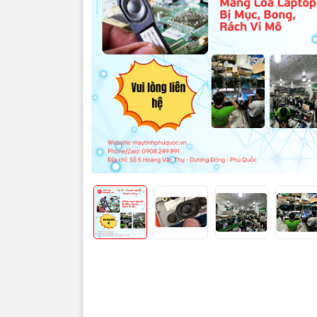
Thôn
🔊⚠️ 
Mô – 
Tại P
Giới 
Laptop của 
chỉnh âm lư
khó chịu 
Đây là dấu 
thường khôn
âm thanh. T
dải bass và