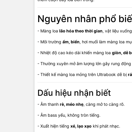
- Kiểm tra 
- Test từng
Nguyên nhân phổ bi
- So sánh c
- Màng loa
lão hóa theo thời gian
, vật liệu xuốn
⚠️
Lưu ý:
Mà
- Môi trường
ẩm, biển
, hơi muối làm màng loa mụ
quả và bền 
- Nhiệt độ cao kéo dài khiến màng loa
giòn, dễ 
Dịch
- Thường xuyên mở âm lượng lớn gây rung động
🔧 Kiểm tra
- Thiết kế màng loa mỏng trên Ultrabook dễ bị
r
🔧 Thay lo
🔧 Linh kiệ
Dấu hiệu nhận biết
🔧 Thay th
🔧 Test kỹ 
- Âm thanh
rè, méo nhẹ
, càng mở to càng rõ.
Cam k
- Âm bass yếu, không tròn tiếng.
- Xuất hiện tiếng
xé, lạo xạo
khi phát nhạc.
Loa thay đú