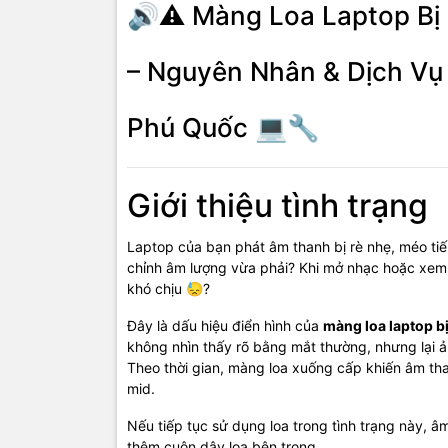
🔊⚠️ Màng Loa Laptop Bị
- Xuất hiện
- Cắm tai n
– Nguyên Nhân & Dịch Vụ
- Lỗi nặng 
Phú Quốc 💻🔧
Linh
Giới thiệu tình trạng
- Màng loa
- Cuộn dây 
Laptop của bạn phát âm thanh bị rè nhẹ, méo ti
chỉnh âm lượng vừa phải? Khi mở nhạc hoặc xem v
- Khung loa
khó chịu 😓?
- Cụm loa tr
Đây là dấu hiệu điển hình của
màng loa laptop b
không nhìn thấy rõ bằng mắt thường, nhưng lại ả
- Dây tín hi
Theo thời gian, màng loa xuống cấp khiến âm tha
mid.
Khắc
Nếu tiếp tục sử dụng loa trong tình trạng này, 
thêm cuộn dây loa bên trong.