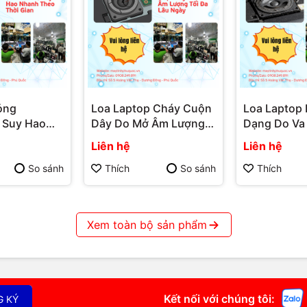
ỏng
Loa Laptop Cháy Cuộn
Loa Laptop 
) Suy Hao
Dây Do Mở Âm Lượng
Dạng Do Va
0đ
 Thời Gian
Tối Đa Lâu Ngày – Dịch
Khung – Dịc
Liên hệ
Liên hệ
Sửa Chữa
Vụ Sửa Chữa Laptop
Chữa Lapto
4.000.000đ
 Quốc | Máy
Phú Quốc | Máy Tính
| Máy Tính 
So sánh
Thích
So sánh
Thích
ốc | Vi Tính
Phú Quốc | Vi Tính Hải
Vi Tính Hải
Đăng
Xem toàn bộ sản phẩm
P. Dương Đông, TP. Phú Quốc, Kiên Giang
ơng Đông, TP. Phú Quốc, Kiên Giang
Kết nối với chúng tôi:
G KÝ