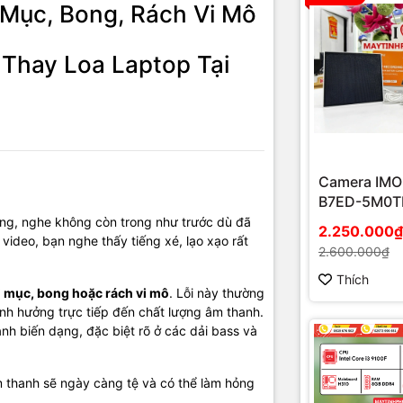
 Mục, Bong, Rách Vi Mô
 tiếng
xé, lạo xạo
khi phát nhạc.
ghe thì âm thanh
hoàn toàn bình thường
.
 Thay Loa Laptop Tại
dần theo thời gian, không tự hết.
 kiện & bộ phận cần chú ý
Camera IMO
 (diaphragm).
B7ED-5M0T
loa.
EU/FSP14 n
ếng, nghe không còn trong như trước dù đã
2.250.000₫
mặt trời
ideo, bạn nghe thấy tiếng xé, lạo xạo rất
2.600.000₫
.
Thích
ái – phải.
ị mục, bong hoặc rách vi mô
. Lỗi này thường
nh hưởng trực tiếp đến chất lượng âm thanh.
ệu loa.
nh biến dạng, đặc biệt rõ ở các dải bass và
 phục sơ bộ tại cửa hàng
âm thanh sẽ ngày càng tệ và có thể làm hỏng