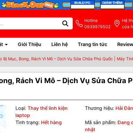
Hotline
Hệ t
0939979502
cửa 
ặt
Giới Thiệu
Liên hệ
Trang tin tức
Revie
 Bị Mục, Bong, Rách Vi Mô – Dịch Vụ Sửa Chữa Phú Quốc | Máy Tính
ong, Rách Vi Mô – Dịch Vụ Sửa Chữa 
Loại:
Thay thế linh kiện
Thương hiệu:
Hải Đă
laptop
Tình trạng:
Hết hàng
Mã sản phẩm:
Đang 
nhật