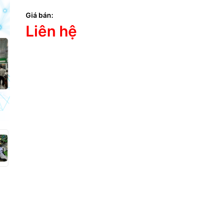
g số kỹ thuật
Giá bán:
Liên hệ
Màng Loa Laptop Bị Mục, Bong, Rách
Nguyên Nhân & Dịch Vụ Thay Loa La
hú Quốc 💻🔧
thiệu tình trạng
bạn phát âm thanh bị rè nhẹ, méo tiếng, nghe không còn trong như
ợng vừa phải? Khi mở nhạc hoặc xem video, bạn nghe thấy tiếng xé, 
?
hiệu điển hình của
màng loa laptop bị mục, bong hoặc rách vi mô
. 
g nhìn thấy rõ bằng mắt thường, nhưng lại ảnh hưởng trực tiếp đến
heo thời gian, màng loa xuống cấp khiến âm thanh biến dạng, đặc bi
 mid.