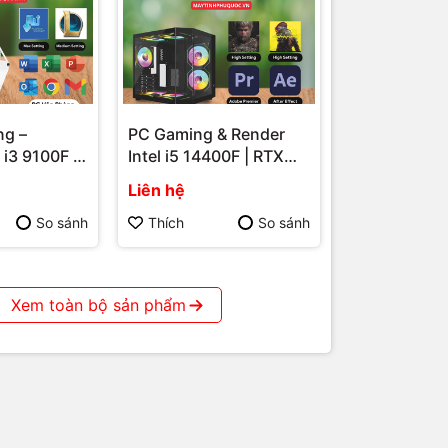
i pháp hiệu
ng –
PC Gaming & Render
i3 9100F |
Intel i5 14400F | RTX
n Định –
3060 12GB – Hiệu Năng
Liên hệ
Quốc
Máy Tính
Mạnh Mẽ Cho Game Và
hú Quốc
Đồ Họa Tại Phú Quốc
So sánh
Thích
So sánh
Xem toàn bộ sản phẩm