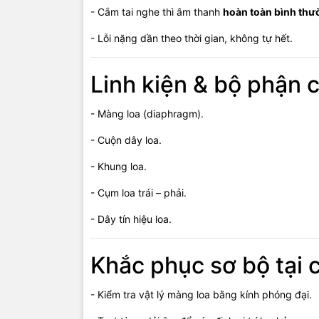
- Cắm tai nghe thì âm thanh
hoàn toàn bình thư
Không dùng 
- Lỗi nặng dần theo thời gian, không tự hết.
Báo giá rõ 
Bảo hành t
Linh kiện & bộ phận 
Uy tín – Tr
- Màng loa (diaphragm).
Giá 
- Cuộn dây loa.
- Khung loa.
- Thay loa 
- Cụm loa trái – phải.
- Loa Ultra
- Dây tín hiệu loa.
(Giá chính 
Khắc phục sơ bộ tại 
Thông
- Kiểm tra vật lý màng loa bằng kính phóng đại.
📍
Cơ sở 1:
📍
Cơ sở 2