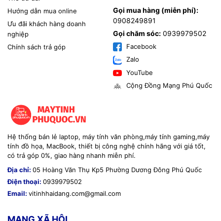
Gọi mua hàng (miễn phí):
Hướng dẫn mua online
0908249891
Ưu đãi khách hàng doanh
Gọi chăm sóc:
0939979502
nghiệp
Facebook
Chính sách trả góp
Zalo
YouTube
Cộng Đồng Mạng Phú Quốc
Hệ thống bán lẻ laptop, máy tính văn phòng,máy tính gaming,máy
tính đồ họa, MacBook, thiết bị công nghệ chính hãng với giá tốt,
có trả góp 0%, giao hàng nhanh miễn phí.
Địa chỉ:
05 Hoàng Văn Thụ Kp5 Phường Dương Đông Phú Quốc
Điện thoại:
0939979502
Email:
vitinhhaidang.com@gmail.com
MẠNG XÃ HỘI