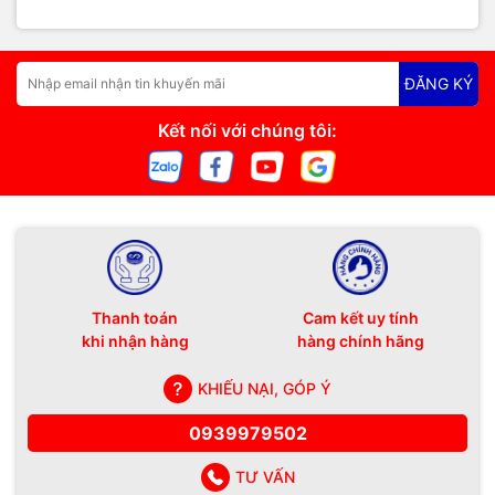
ĐĂNG KÝ
Kết nối với chúng tôi:
Thanh toán
Cam kết uy tính
khi nhận hàng
hàng chính hãng
KHIẾU NẠI, GÓP Ý
0939979502
TƯ VẤN