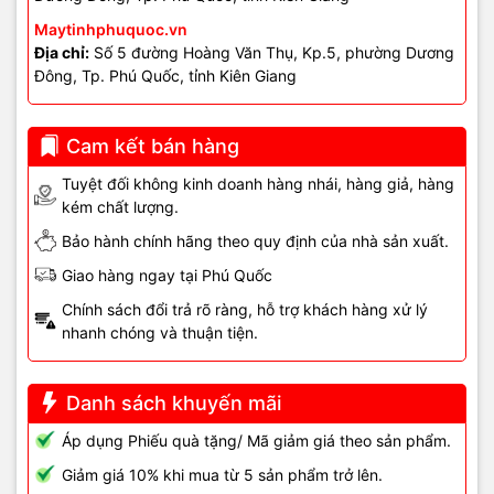
- Vỏ đáy, khung C quanh vị trí loa.
Maytinhphuquoc.vn
Địa chỉ:
Số 5 đường Hoàng Văn Thụ, Kp.5, phường Dương
- Mainboard (chỉ kiểm tra để loại trừ).
Đông, Tp. Phú Quốc, tỉnh Kiên Giang
Khắc phục sơ bộ tại cửa
Cam kết bán hàng
hàng
Tuyệt đối không kinh doanh hàng nhái, hàng giả, hàng
kém chất lượng.
- Kiểm tra trực tiếp hình dạng khung loa.
Bảo hành chính hãng theo quy định của nhà sản xuất.
- Test loa bằng nguồn ngoài để đánh giá chất lượng âm.
Giao hàng ngay tại Phú Quốc
Chính sách đổi trả rõ ràng, hỗ trợ khách hàng xử lý
- So sánh đáp tuyến âm thanh giữa hai bên loa.
nhanh chóng và thuận tiện.
⚠️
Không thể nắn chỉnh khung loa để khôi phục âm thanh chuẩn
.
Việc cố ép hoặc chỉnh chỉ mang tính tạm thời và dễ gây hỏng nặng
Danh sách khuyến mãi
hơn.
Áp dụng Phiếu quà tặng/ Mã giảm giá theo sản phẩm.
Dịch vụ tại Vi Tính Hải Đăng
Giảm giá 10% khi mua từ 5 sản phẩm trở lên.