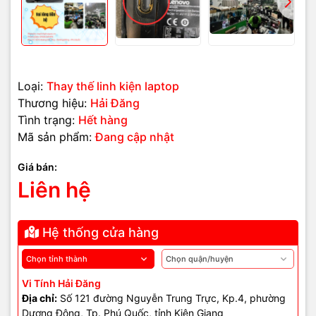
Dấu hiệu nhận biết
- Âm thanh
méo, nghẹt, bí tiếng
ngay cả khi mở nhỏ.
- Một số dải âm bị mất,
nghe thiếu bass hoặc mid
.
Loại:
Thay thế linh kiện laptop
- Loa phát ra
tiếng rè cứng, vỡ tiếng
.
Thương hiệu:
Hải Đăng
Tình trạng:
Hết hàng
- Quan sát thấy
khung loa hoặc vị trí loa bị móp
(nếu lộ).
Mã sản phẩm:
Đang cập nhật
- Cắm tai nghe →
âm thanh hoàn toàn bình thường
.
Giá bán:
Liên hệ
Linh kiện & bộ phận cần chú
ý
Hệ thống cửa hàng
- Cụm loa laptop (khung loa + màng loa).
- Buồng cộng hưởng âm thanh.
Vi Tính Hải Đăng
Địa chỉ:
Số 121 đường Nguyễn Trung Trực, Kp.4, phường
- Dây loa, jack loa liền cụm.
Dương Đông, Tp. Phú Quốc, tỉnh Kiên Giang