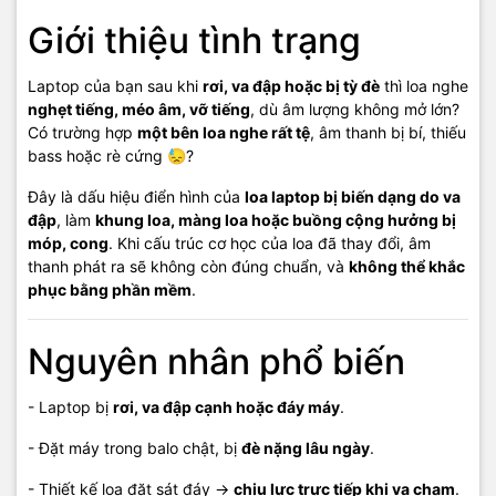
Giá tham khảo
Giới thiệu tình trạng
- Thay loa laptop thường:
350.000 – 2.000.000đ
Laptop của bạn sau khi
rơi, va đập hoặc bị tỳ đè
thì loa nghe
- Dòng mỏng, Ultrabook, MacBook:
8
00.000 – 4.000.000đ
nghẹt tiếng, méo âm, vỡ tiếng
, dù âm lượng không mở lớn?
Có trường hợp
một bên loa nghe rất tệ
, âm thanh bị bí, thiếu
(Giá chính xác sau khi kiểm tra theo model máy.)
bass hoặc rè cứng 😓?
Đây là dấu hiệu điển hình của
loa laptop bị biến dạng do va
Thông tin liên hệ
đập
, làm
khung loa, màng loa hoặc buồng cộng hưởng bị
móp, cong
. Khi cấu trúc cơ học của loa đã thay đổi, âm
📍
Cơ sở 1:
121 Nguyễn Trung Trực, Khu phố 4, P. Dương Đông,
thanh phát ra sẽ không còn đúng chuẩn, và
không thể khắc
TP. Phú Quốc, Kiên Giang
phục bằng phần mềm
.
📍
Cơ sở 2:
05 Hoàng Văn Thụ, Khu phố 5, P. Dương Đông, TP.
Phú Quốc, Kiên Giang
Nguyên nhân phổ biến
📞
Hotline:
0908 249 891 – 02973 996 651
🧰
Kỹ thuật:
0968 900 202
- Laptop bị
rơi, va đập cạnh hoặc đáy máy
.
💬
Báo giá linh kiện:
0939 676 502
- Đặt máy trong balo chật, bị
đè nặng lâu ngày
.
🌐
Website:
maytinhphuquoc.com
📧
Email:
vitinhhaidang.com@gmail.com
- Thiết kế loa đặt sát đáy →
chịu lực trực tiếp khi va chạm
.