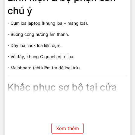
chú ý
- Cụm loa laptop (khung loa + màng loa).
- Buồng cộng hưởng âm thanh.
- Dây loa, jack loa liền cụm.
- Vỏ đáy, khung C quanh vị trí loa.
- Mainboard (chỉ kiểm tra để loại trừ).
Khắc phục sơ bộ tại cửa
hàng
- Kiểm tra trực tiếp hình dạng khung loa.
- Test loa bằng nguồn ngoài để đánh giá chất lượng âm.
Xem thêm