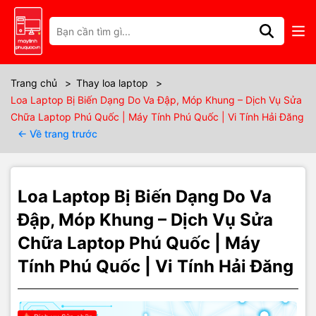
Thông số kỹ thuật
🔊⚠️ Loa Laptop Bị Biến Dạng Do
Trang chủ
>
Thay loa laptop
>
Loa Laptop Bị Biến Dạng Do Va Đập, Móp Khung – Dịch Vụ Sửa
Va Đập, Móp Khung – Nguyên
Chữa Laptop Phú Quốc | Máy Tính Phú Quốc | Vi Tính Hải Đăng
← Về trang trước
Nhân & Dịch Vụ Thay Loa Laptop
Tại Phú Quốc 💻🔧
Loa Laptop Bị Biến Dạng Do Va
Đập, Móp Khung – Dịch Vụ Sửa
Giới thiệu tình trạng
Chữa Laptop Phú Quốc | Máy
Tính Phú Quốc | Vi Tính Hải Đăng
Laptop của bạn sau khi
rơi, va đập hoặc bị tỳ đè
thì loa nghe
nghẹt tiếng, méo âm, vỡ tiếng
, dù âm lượng không mở lớn? Có
trường hợp
một bên loa nghe rất tệ
, âm thanh bị bí, thiếu bass
hoặc rè cứng 😓?