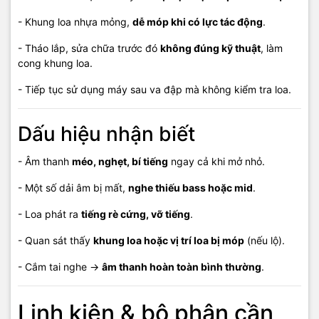
🕗
Thời gian làm việc:
08:00 – 18:00 (Thứ Hai – Thứ Bảy, nghỉ
- Khung loa nhựa mỏng,
dễ móp khi có lực tác động
.
Chủ Nhật)
- Tháo lắp, sửa chữa trước đó
không đúng kỹ thuật
, làm
#LoaLaptopBiMop #LoaLaptopVaDap #ThayLoaLaptop
cong khung loa.
#SuaLaptopPhuQuoc #ViTinhHaiDang #ThayLoaPhuQuoc
- Tiếp tục sử dụng máy sau va đập mà không kiểm tra loa.
Dấu hiệu nhận biết
- Âm thanh
méo, nghẹt, bí tiếng
ngay cả khi mở nhỏ.
- Một số dải âm bị mất,
nghe thiếu bass hoặc mid
.
- Loa phát ra
tiếng rè cứng, vỡ tiếng
.
- Quan sát thấy
khung loa hoặc vị trí loa bị móp
(nếu lộ).
- Cắm tai nghe →
âm thanh hoàn toàn bình thường
.
Linh kiện & bộ phận cần