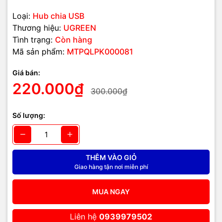
Loại:
Hub chia USB
Thương hiệu:
UGREEN
Tình trạng:
Còn hàng
Mã sản phẩm:
MTPQLPK000081
Giá bán:
220.000₫
300.000₫
Số lượng:
THÊM VÀO GIỎ
Giao hàng tận nơi miễn phí
MUA NGAY
Liên hệ
0939979502