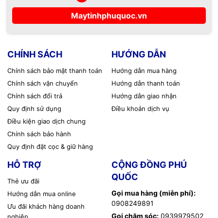
Loại sản phẩm
Bộ chia USB 2.0 (4 cổng)
Maytinhphuquoc.vn
Chuẩn USB
USB 2.0
Số cổng
4 cổng USB-A
CHÍNH SÁCH
HƯỚNG DẪN
Tốc độ truyền
Tối đa 480Mbps
Chính sách bảo mật thanh toán
Hướng dẫn mua hàng
Chính sách vận chuyển
Hướng dẫn thanh toán
Tính năng
Plug & Play, không cần cài đặt
Chính sách đổi trả
Hướng dẫn giao nhận
Tương thích
Windows, macOS, Linux
Quy định sử dụng
Điều khoản dịch vụ
Điều kiện giao dịch chung
Chất liệu
Nhựa ABS cao cấp
Chính sách bảo hành
Dây cáp
Dài khoảng 1 mét
Quy định đặt cọc & giữ hàng
HỖ TRỢ
CỘNG ĐỒNG PHÚ
Màu sắc
Đen
QUỐC
Thẻ ưu đãi
Bảo hành
Theo chính sách của nhà phân phối
Gọi mua hàng (miễn phí):
Hướng dẫn mua online
0908249891
Ưu đãi khách hàng doanh
Gọi chăm sóc:
0939979502
nghiệp