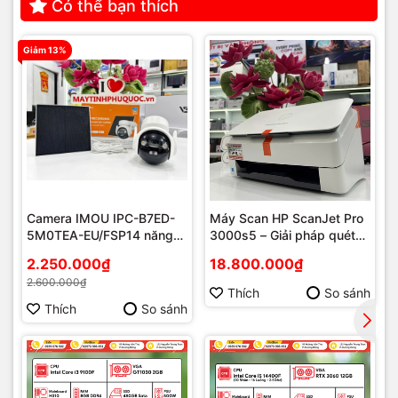
Có thể bạn thích
Giảm 13%
Camera IMOU IPC-B7ED-
Máy Scan HP ScanJet Pro
5M0TEA-EU/FSP14 năng
3000s5 – Giải pháp quét
lượng mặt trời
tài liệu tốc độ cao cho văn
2.250.000₫
18.800.000₫
phòng hiện đại tại Phú
2.600.000₫
Quốc
Thích
So sánh
Thích
So sánh