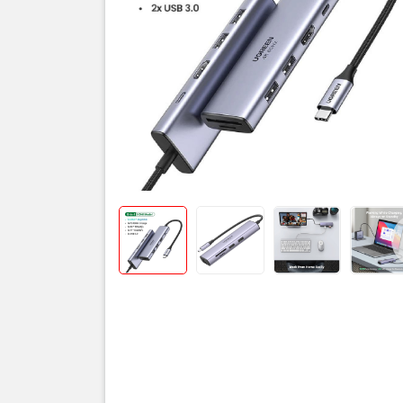
Thôn
Model
Kết nối đầu
Cổng USB
Cổng hình 
Cổng mạng
Khe thẻ nh
Hỗ trợ sạc
Tình trạng
Bảo hành