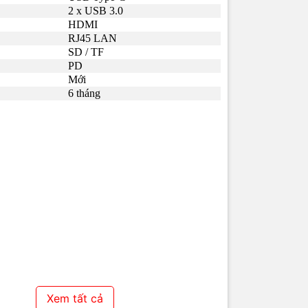
2 x USB 3.0
HDMI
RJ45 LAN
SD / TF
PD
Mới
6 tháng
Xem tất cả