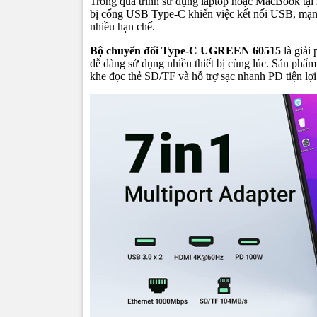
Trong quá trình sử dụng laptop hoặc MacBook tại
bị cổng USB Type-C khiến việc kết nối USB, m
nhiều hạn chế.
Bộ chuyển đổi Type-C UGREEN 60515
là giải
dễ dàng sử dụng nhiều thiết bị cùng lúc. Sản p
khe đọc thẻ SD/TF và hỗ trợ sạc nhanh PD tiện lợi 