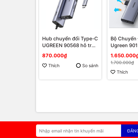
Hub chuyển đổi Type-C
Bộ Chuyển 
UGREEN 90568 hỗ trợ
Ugreen 901
HDMI 4K30Hz, LAN
HDMI 4K 6
870.000₫
1.650.000
RJ45, USB 3.0, SD/TF
LAN PD | P
1.700.000₫
và sạc PD | Phú Quốc
Thích
So sánh
Thích
ĐĂN