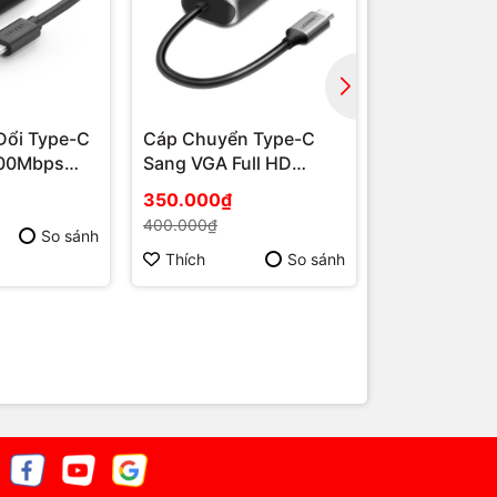
Đổi Type-C
Cáp Chuyển Type-C
Cáp Thunder
100Mbps
Sang VGA Full HD
C To Display
33 | Phú
UGREEN CM160 | Phú
UGREEN CM
350.000₫
600.000₫
Quốc
60Hz | Phú 
400.000₫
610.000₫
So sánh
Thích
So sánh
Thích