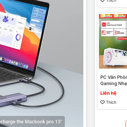
Thích
PC Văn Phò
Gaming Nhẹ 
Hiệu Năng Ổ
Liên hệ
Giá Tốt Tại 
Hải Đăng P
Thích