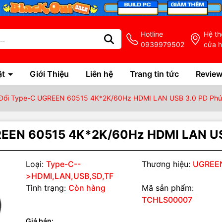
Hotline
Hệ t
0939979502
cửa 
ặt
Giới Thiệu
Liên hệ
Trang tin tức
Revie
Đổi Type-C UGREEN 60515 4K*2K/60Hz HDMI LAN USB 3.0 PD Ph
REEN 60515 4K*2K/60Hz HDMI LAN US
Loại:
Type-C--
Thương hiệu:
UGREE
>HDMI,LAN,USB,SD,TF
Tình trạng:
Còn hàng
Mã sản phẩm:
TCHLS00007
Giá bán: