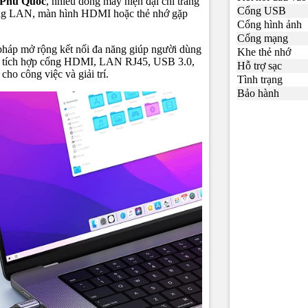
Phú Quốc
, nhiều dòng máy hiện đại chỉ trang
Cổng USB
ạng LAN, màn hình HDMI hoặc thẻ nhớ gặp
Cổng hình ảnh
Cổng mạng
 pháp mở rộng kết nối đa năng giúp người dùng
Khe thẻ nhớ
hẩm tích hợp cổng HDMI, LAN RJ45, USB 3.0,
Hỗ trợ sạc
cho công việc và giải trí.
Tình trạng
Bảo hành