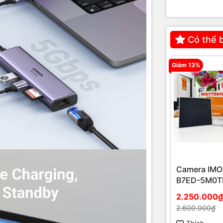
Có thể 
Giảm 13%
Camera IMO
B7ED-5M0T
EU/FSP14 n
2.250.000₫
mặt trời
2.600.000₫