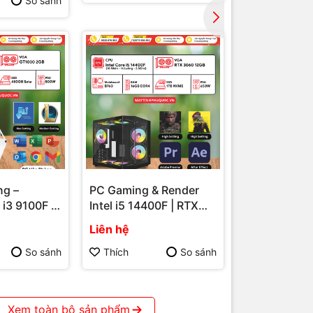
So sánh
ng –
PC Gaming & Render
i3 9100F |
Intel i5 14400F | RTX
n Định –
3060 12GB – Hiệu Năng
Liên hệ
Máy Tính
Mạnh Mẽ Cho Game Và
hú Quốc
Đồ Họa Tại Phú Quốc
So sánh
Thích
So sánh
Xem toàn bộ sản phẩm