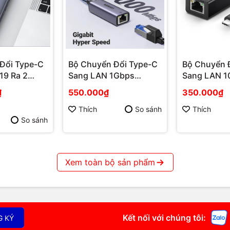
Đổi Type-C
Bộ Chuyển Đổi Type-C
Bộ Chuyển 
19 Ra 2
Sang LAN 1Gbps
Sang LAN 
0Hz USB
UGREEN 15637 Phú
UGREEN 156
₫
550.000₫
350.000₫
hú Quốc
Quốc
Quốc
Thích
So sánh
Thích
So sánh
Xem toàn bộ sản phẩm
Kết nối với chúng tôi:
G KÝ