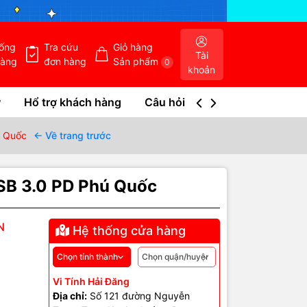
hống
Tra cứu
Giỏ hàng
Tài
hàng
đơn hàng
Sản phẩm
0
khoản
w
Hổ trợ khách hàng
Câu hỏi thường gặp
Tra c
ú Quốc
← Về trang trước
B 3.0 PD Phú Quốc
N
Hệ thống cửa hàng
Vi Tính Hải Đăng
Địa chỉ:
Số 121 đường Nguyễn