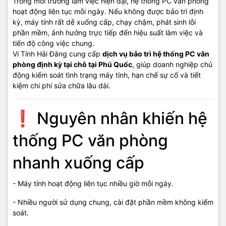
Trong môi trường làm việc hiện đại, hệ thống PC văn phòng
- Kiểm tra, vệ sinh và tối ưu hiệu suất máy tính.
hoạt động liên tục mỗi ngày. Nếu không được bảo trì định
kỳ, máy tính rất dễ xuống cấp, chạy chậm, phát sinh lỗi
- Khắc phục nhanh các lỗi phát sinh trong quá trình sử dụng.
phần mềm, ảnh hưởng trực tiếp đến hiệu suất làm việc và
tiến độ công việc chung.
- Hỗ trợ tận nơi cho công ty, cửa hàng, doanh nghiệp.
Vi Tính Hải Đăng cung cấp
dịch vụ bảo trì hệ thống PC văn
phòng định kỳ tại chỗ tại Phú Quốc
, giúp doanh nghiệp chủ
- Nhận giao – nhận PC khi cần xử lý chuyên sâu.
động kiểm soát tình trạng máy tính, hạn chế sự cố và tiết
kiệm chi phí sửa chữa lâu dài.
✅ Cam kết dịch vụ
❗ Nguyên nhân khiến hệ
Bảo trì đúng kỹ thuật, đúng quy trình.
Phát hiện sớm và xử lý triệt để các lỗi tiềm ẩn.
thống PC văn phòng
Không làm gián đoạn công việc văn phòng.
Báo giá rõ ràng, minh bạch.
nhanh xuống cấp
Hỗ trợ nhanh khi phát sinh sự cố ngoài kế hoạch.
Uy tín – Trung thực – Hiệu quả tại Phú Quốc.
- Máy tính hoạt động liên tục nhiều giờ mỗi ngày.
💰 Báo giá bảo trì hệ thống
- Nhiều người sử dụng chung, cài đặt phần mềm không kiểm
soát.
PC văn phòng (tham khảo)