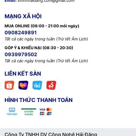
Email:
vitinhhaidang.com@gmail.com
🧰
Kỹ thuật:
0968 900 202
💬
Báo giá linh kiện:
0939 676 502
MẠNG XÃ HỘI
🌐 Website: maytinhphuquoc.com
MUA ONLINE (08:00 - 21:00 mỗi ngày)
📧 Email:
vitinhhaidang.com@gmail.com
0908249891
🕗 Thời gian làm việc: 08:00 – 18:00 (Thứ Hai – Thứ Bảy,
Tất cả các ngày trong tuần (Trừ tết Âm Lịch)
nghỉ Chủ Nhật)
GÓP Ý & KHIẾU NẠI (08:30 - 20:30)
0939979502
BaoTriPCVanPhong #BaoTriMayTinhDinhKy #SuaPCTanNoi
Tất cả các ngày trong tuần (Trừ tết Âm Lịch)
#DichVuITVanPhong #SuaPCPhuQuoc #ViTinhHaiDang
LIÊN KẾT SÀN
HÌNH THỨC THANH TOÁN
Công Ty TNHH DV Công Nghệ Hải Đăng