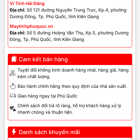
Vi Tính Hải Đăng
- Phần mềm đang sử dụng trong văn phòng.
Địa chỉ:
Số 121 đường Nguyễn Trung Trực, Kp.4, phường
Dương Đông, Tp. Phú Quốc, tỉnh Kiên Giang
- Tình trạng virus, mã độc và bảo mật dữ liệu.
Maytinhphuquoc.vn
Địa chỉ:
Số 5 đường Hoàng Văn Thụ, Kp.5, phường Dương
🛠️ Khắc phục tạm thời tại
Đông, Tp. Phú Quốc, tỉnh Kiên Giang
văn phòng (tham khảo)
Cam kết bán hàng
- Khởi động lại PC khi máy bị chậm hoặc treo.
Tuyệt đối không kinh doanh hàng nhái, hàng giả, hàng
kém chất lượng.
- Tắt bớt chương trình chạy nền không cần thiết.
Bảo hành chính hãng theo quy định của nhà sản xuất.
- Dọn dẹp file rác cơ bản trên Windows.
Giao hàng ngay tại Phú Quốc
⚠️ Các cách trên
chỉ mang tính tạm thời
, không thể thay thế việc
Chính sách đổi trả rõ ràng, hỗ trợ khách hàng xử lý
bảo trì PC định kỳ chuyên nghiệp.
nhanh chóng và thuận tiện.
👨‍🔧 Kỹ thuật bảo trì PC văn
Danh sách khuyến mãi