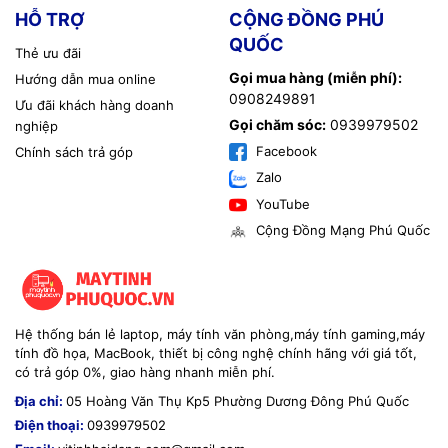
Phù hợp: Doanh nghiệp nhiều máy, hệ thống lớn.
HỖ TRỢ
CỘNG ĐỒNG PHÚ
Bao gồm:
QUỐC
Thẻ ưu đãi
Gọi mua hàng (miễn phí):
- Bảo trì toàn bộ hệ thống PC.
Hướng dẫn mua online
0908249891
Ưu đãi khách hàng doanh
- Theo dõi tình trạng máy định kỳ.
Gọi chăm sóc:
0939979502
nghiệp
Facebook
- Ưu tiên hỗ trợ khi có sự cố.
Chính sách trả góp
Zalo
- Hạn chế tối đa rủi ro gián đoạn công việc.
YouTube
👉 Giá tham khảo: từ 3.000.000đ / tháng trở lên.
Cộng Đồng Mạng Phú Quốc
📞 Thông tin liên hệ
Hệ thống bán lẻ laptop, máy tính văn phòng,máy tính gaming,máy
📍
Cơ sở 1:
121 Nguyễn Trung Trực, KP 4, P. Dương Đông,
tính đồ họa, MacBook, thiết bị công nghệ chính hãng với giá tốt,
TP. Phú Quốc, Kiên Giang
có trả góp 0%, giao hàng nhanh miễn phí.
📍
Cơ sở 2:
05 Hoàng Văn Thụ, KP 5, P. Dương Đông, TP.
Phú Quốc, Kiên Giang
Địa chỉ:
05 Hoàng Văn Thụ Kp5 Phường Dương Đông Phú Quốc
Điện thoại:
0939979502
📞
Hotline:
0908 249 891 – 02973 996 651