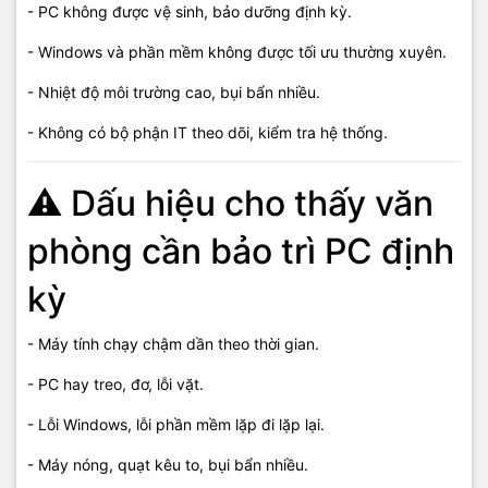
- PC không được vệ sinh, bảo dưỡng định kỳ.
⚠️
Lưu ý:
- Windows và phần mềm không được tối ưu thường xuyên.
Chi phí bảo trì PC phụ thuộc vào
số lượng máy
,
tần suất bảo trì
và
yêu cầu kỹ thuật thực tế
. Kỹ thuật viên sẽ khảo sát và báo giá
- Nhiệt độ môi trường cao, bụi bẩn nhiều.
trước khi triển khai.
- Không có bộ phận IT theo dõi, kiểm tra hệ thống.
🔹 Gói bảo trì PC văn phòng cơ
⚠️ Dấu hiệu cho thấy văn
bản
phòng cần bảo trì PC định
Phù hợp: Văn phòng nhỏ, ít máy tính.
kỳ
Bao gồm:
- Kiểm tra tổng thể PC.
- Máy tính chạy chậm dần theo thời gian.
- Vệ sinh máy, quạt, tản nhiệt.
- PC hay treo, đơ, lỗi vặt.
- Tối ưu Windows, phần mềm cơ bản.
- Lỗi Windows, lỗi phần mềm lặp đi lặp lại.
👉 Giá tham khảo: từ 300.000đ – 500.000đ / lần.
- Máy nóng, quạt kêu to, bụi bẩn nhiều.