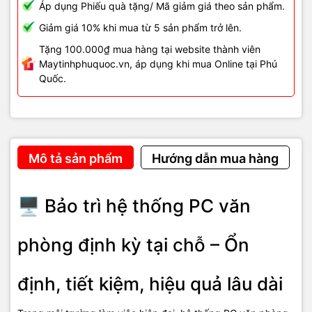
phòng tại Vi Tính Hải Đăng
Áp dụng Phiếu quà tặng/ Mã giảm giá theo sản phẩm.
Giảm giá 10% khi mua từ 5 sản phẩm trở lên.
- Kiểm tra tổng thể phần cứng và phần mềm PC.
Tặng 100.000₫ mua hàng tại website thành viên
- Vệ sinh máy tính, quạt, tản nhiệt.
Maytinhphuquoc.vn, áp dụng khi mua Online tại Phú
Quốc.
- Tối ưu Windows giúp máy chạy ổn định hơn.
- Kiểm tra lỗi sớm để tránh hư hỏng nặng.
- Xử lý lỗi trực tiếp tại chỗ, hạn chế gián đoạn công việc.
Mô tả sản phẩm
Hướng dẫn mua hàng
- Tư vấn nâng cấp linh kiện khi cần thiết.
🏢
Dịch vụ bảo trì hệ thống
🖥️ Bảo trì hệ thống PC văn
PC văn phòng tại Vi Tính
phòng định kỳ tại chỗ – Ổn
Hải Đăng
định, tiết kiệm, hiệu quả lâu dài
- Bảo trì hệ thống PC văn phòng định kỳ tại chỗ.