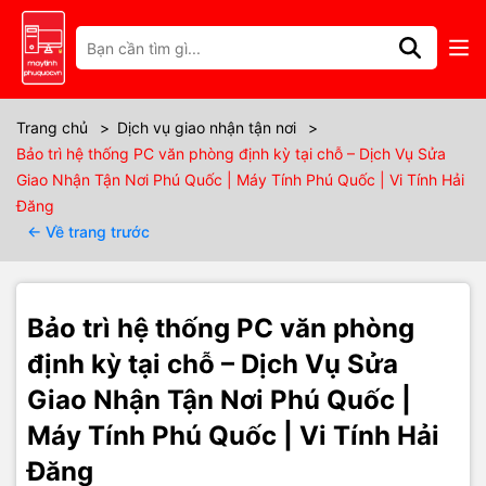
Thông số kỹ thuật
🖥️ Bảo trì hệ thống PC văn phòng
Trang chủ
>
Dịch vụ giao nhận tận nơi
>
Bảo trì hệ thống PC văn phòng định kỳ tại chỗ – Dịch Vụ Sửa
định kỳ tại chỗ – Ổn định, tiết kiệm,
Giao Nhận Tận Nơi Phú Quốc | Máy Tính Phú Quốc | Vi Tính Hải
Đăng
hiệu quả lâu dài
← Về trang trước
Trong môi trường làm việc hiện đại, hệ thống PC văn phòng hoạt
động liên tục mỗi ngày. Nếu không được bảo trì định kỳ, máy tính
rất dễ xuống cấp, chạy chậm, phát sinh lỗi phần mềm, ảnh hưởng
Bảo trì hệ thống PC văn phòng
trực tiếp đến hiệu suất làm việc và tiến độ công việc chung.
định kỳ tại chỗ – Dịch Vụ Sửa
Vi Tính Hải Đăng cung cấp
dịch vụ bảo trì hệ thống PC văn phòng
định kỳ tại chỗ tại Phú Quốc
, giúp doanh nghiệp chủ động kiểm
Giao Nhận Tận Nơi Phú Quốc |
soát tình trạng máy tính, hạn chế sự cố và tiết kiệm chi phí sửa
Máy Tính Phú Quốc | Vi Tính Hải
chữa lâu dài.
Đăng