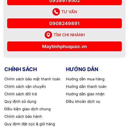
🔹 Gói bảo trì PC văn phòng
0939979502
định kỳ
TƯ VẤN
0908249891
Phù hợp: Công ty, cửa hàng, doanh nghiệp vừa.
Bao gồm:
TÌM CHI NHÁNH
- Bảo trì định kỳ theo tháng hoặc quý.
Maytinhphuquoc.vn
- Vệ sinh toàn bộ PC văn phòng.
- Kiểm tra, xử lý lỗi phát sinh trong quá trình sử dụng.
CHÍNH SÁCH
HƯỚNG DẪN
- Tư vấn nâng cấp, thay thế linh kiện khi cần.
Chính sách bảo mật thanh toán
Hướng dẫn mua hàng
Chính sách vận chuyển
Hướng dẫn thanh toán
👉 Giá tham khảo: từ 1.000.000đ – 2.500.000đ /
tháng.
Chính sách đổi trả
Hướng dẫn giao nhận
Quy định sử dụng
Điều khoản dịch vụ
🔹 Gói bảo trì PC văn phòng
Điều kiện giao dịch chung
Chính sách bảo hành
chuyên nghiệp
Quy định đặt cọc & giữ hàng