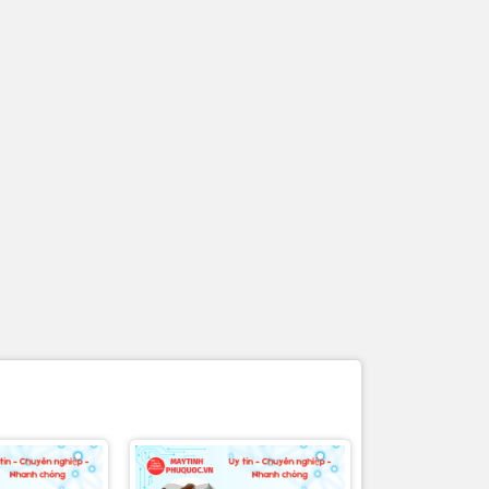
am
 có).
áy