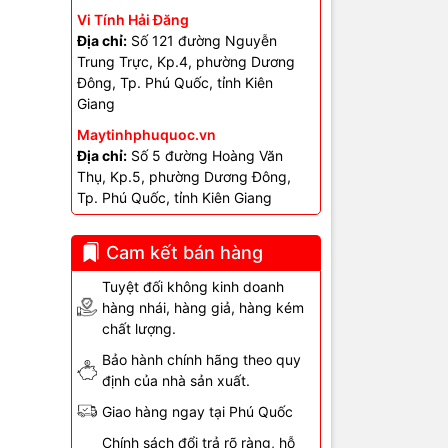
Vi Tính Hải Đăng
Địa chỉ:
Số 121 đường Nguyễn
i Phú
Trung Trực, Kp.4, phường Dương
Đông, Tp. Phú Quốc, tỉnh Kiên
Giang
n kinh
Maytinhphuquoc.vn
Địa chỉ:
Số 5 đường Hoàng Văn
Thụ, Kp.5, phường Dương Đông,
Tp. Phú Quốc, tỉnh Kiên Giang
 sẽ ảnh
mang máy đi
Cam kết bán hàng
Tuyệt đối không kinh doanh
 hỗ trợ tận
hàng nhái, hàng giả, hàng kém
n toàn và
chất lượng.
Bảo hành chính hãng theo quy
định của nhà sản xuất.
ền bị
Giao hàng ngay tại Phú Quốc
Chính sách đổi trả rõ ràng, hỗ