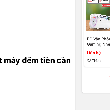
m khảo)
vệ sinh nhẹ bên ngoài.
ại nguồn điện.
ại tiền khác để test.
PC Văn Phò
Gaming Nhẹ 
 lại máy và theo dõi.
Hiệu Năng Ổ
Liên hệ
 trên chỉ mang tính tạm thời, không xử lý triệt để lỗi kỹ thuật bên tro
Giá Tốt Tại 
t máy đếm tiền cần
Hải Đăng P
Thích
ỹ thuật chuyên sửa máy đếm 
Vi Tính Hải Đăng
đúng nguyên nhân lỗi.
ửa chữa, hạn chế thay linh kiện.
h máy đếm chính xác sau sửa.