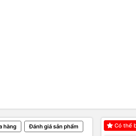
ng lâu ngày, bám bụi nhiều.
iền bị mờ, yếu.
 motor bị mòn.
ch điều khiển.
ng thích với tiền polymer mới.
i, va đập hoặc sử dụng sai cách.
u hiệu nhận biết máy đếm ti
sửa
ố lượng tiền.
Có thể 
 tiền khi chạy.
a hàng
Đánh giá sản phẩm