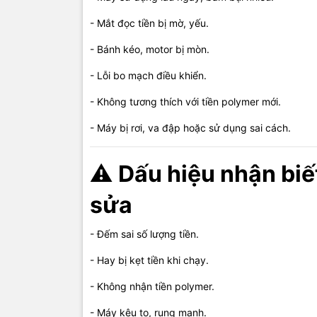
(tha
- Mắt đọc tiền bị mờ, yếu.
- Bánh kéo, motor bị mòn.
- Tắt máy, 
- Lỗi bo mạch điều khiển.
- Kiểm tra l
- Không tương thích với tiền polymer mới.
- Thử đổi lo
- Máy bị rơi, va đập hoặc sử dụng sai cách.
- Khởi động
⚠️ Các cách
⚠️
Dấu hiệu nhận biế
👨‍🔧
K
sửa
tại 
- Đếm sai số lượng tiền.
- Hay bị kẹt tiền khi chạy.
- Kiểm tra 
- Không nhận tiền polymer.
- Ưu tiên s
- Máy kêu to, rung mạnh.
- Hiệu chỉn