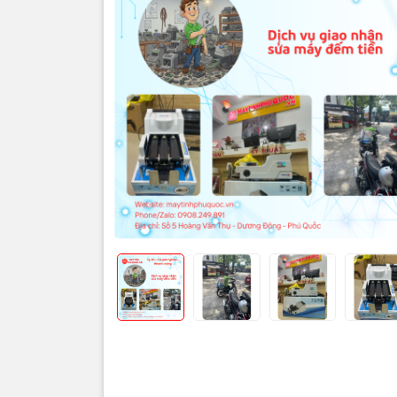
Thôn
💵
Dị
Quốc 
doan
Máy đếm tiề
hưởng trực
sửa không c
Vi Tính Hả
nơi hoặc nh
tiện lợi.
❗
N