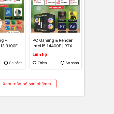
ng –
PC Gaming & Render
i3 9100F |
Intel i5 14400F | RTX
n Định –
3060 12GB – Hiệu Năng
Liên hệ
ng.
Máy Tính
Mạnh Mẽ Cho Game Và
hú Quốc
Đồ Họa Tại Phú Quốc
So sánh
Thích
So sánh
tiền
Xem toàn bộ sản phẩm