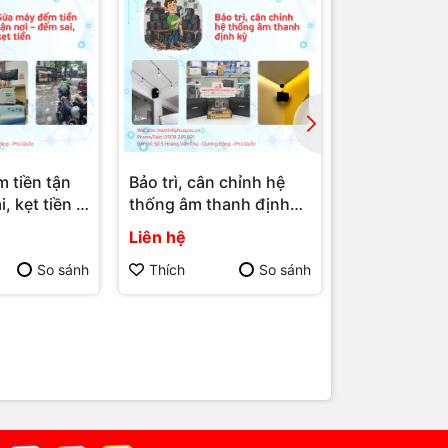
hận
 tiền tận
Bảo trì, cân chỉnh hệ
Giao Nhận S
, kẹt tiền –
thống âm thanh định
Mixer, Thiết
a Giao Nhận
kỳ – Dịch Vụ Sửa Giao
Thanh – Dịc
Liên hệ
Liên hệ
 Quốc | Máy
Nhận Tận Nơi Phú Quốc
Giao Nhận T
ốc | Vi Tính
| Máy Tính Phú Quốc |
Quốc | Máy 
So sánh
Thích
So sánh
Thích
Vi Tính Hải Đăng
Quốc | Vi Tí