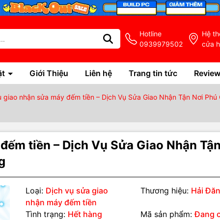
Hotline
Hệ t
0939979502
cửa 
ặt
Giới Thiệu
Liên hệ
Trang tin tức
Revie
ụ giao nhận sửa máy đếm tiền – Dịch Vụ Sửa Giao Nhận Tận Nơi Phú 
 đếm tiền – Dịch Vụ Sửa Giao Nhận Tậ
g
Loại:
Dịch vụ sửa giao
Thương hiệu:
Hải Đă
nhận máy đếm tiền
Tình trạng:
Hết hàng
Mã sản phẩm:
Đang 