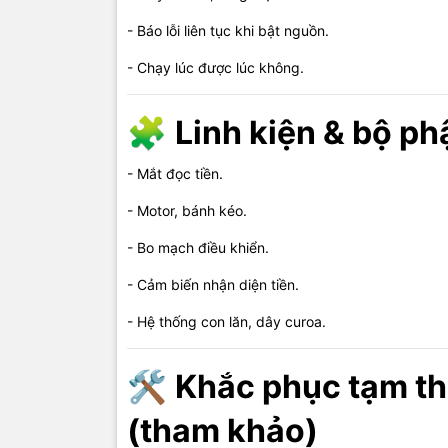
- Báo lỗi liên tục khi bật nguồn.
- Thay linh 
- Chạy lúc được lúc không.
- Nhận giao
- Hỗ trợ tậ
🧩
Linh kiện & bộ ph
🏢
D
- Mắt đọc tiền.
Tính
- Motor, bánh kéo.
- Bo mạch điều khiển.
- Sửa máy đ
- Cảm biến nhận diện tiền.
- Giao nhận
- Hệ thống con lăn, dây curoa.
- Nhận sửa
- Phục vụ 
🛠️
Khắc phục tạm th
- Hỗ trợ nh
(tham khảo)