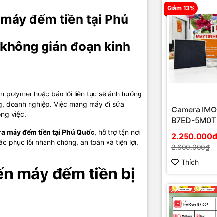
n tiền polymer.
Giảm 13%
 máy đếm tiền tại Phú
o, rung mạnh.
ên tục khi bật nguồn.
 không gián đoạn kinh
được lúc không.
inh kiện & bộ phận cần kiểm t
ền polymer hoặc báo lỗi liên tục sẽ ảnh hưởng
g, doanh nghiệp. Việc mang máy đi sửa
iền.
Camera IMO
ng việc.
B7ED-5M0T
nh kéo.
EU/FSP14 n
ửa máy đếm tiền tại Phú Quốc
, hỗ trợ tận nơi
2.250.000₫
mặt trời
c phục lỗi nhanh chóng, an toàn và tiện lợi.
iều khiển.
2.600.000₫
nhận diện tiền.
Thích
n máy đếm tiền bị
con lăn, dây curoa.
hắc phục tạm thời tại cửa hà