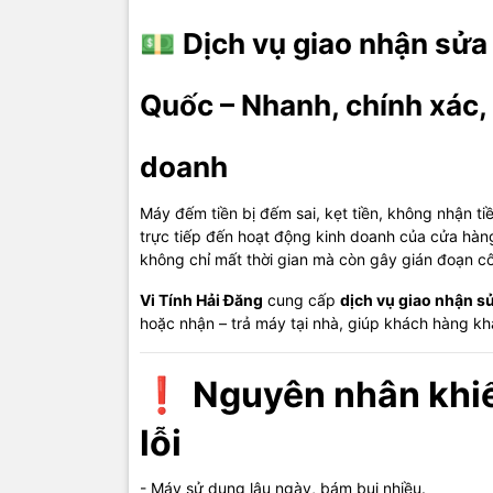
- Không nhậ
💵
Dịch vụ giao nhận sửa
- Máy kêu t
- Báo lỗi li
Quốc – Nhanh, chính xác,
- Chạy lúc 
doanh
🧩
L
Máy đếm tiền bị đếm sai, kẹt tiền, không nhận ti
trực tiếp đến hoạt động kinh doanh của cửa hàn
- Mắt đọc t
không chỉ mất thời gian mà còn gây gián đoạn cô
- Motor, bá
Vi Tính Hải Đăng
cung cấp
dịch vụ giao nhận s
hoặc nhận – trả máy tại nhà, giúp khách hàng khắ
- Bo mạch đ
- Cảm biến 
❗
Nguyên nhân khiế
- Hệ thống 
lỗi
🛠️
K
- Máy sử dụng lâu ngày, bám bụi nhiều.