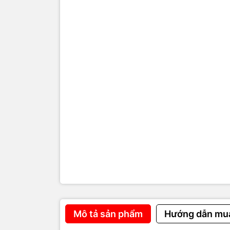
lỗi
- Máy sử dụ
- Mắt đọc t
- Bánh kéo,
- Lỗi bo mạ
- Không tươ
- Máy bị rơ
⚠️
Dấ
cần 
- Đếm sai s
- Hay bị kẹt
Mô tả sản phẩm
Hướng dẫn mu