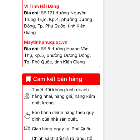
Vi Tính Hải Đăng
Địa chỉ:
Số 121 đường Nguyễn
 bộ –
Trung Trực, Kp.4, phường Dương
Đông, Tp. Phú Quốc, tỉnh Kiên
Giang
Maytinhphuquoc.vn
Địa chỉ:
Số 5 đường Hoàng Văn
hỉ dùng
Thụ, Kp.5, phường Dương Đông,
Tp. Phú Quốc, tỉnh Kiên Giang
g bộ, ổn
 chuyển bằng
Cam kết bán hàng
Tuyệt đối không kinh doanh
AN &
hàng nhái, hàng giả, hàng kém
chất lượng.
Bảo hành chính hãng theo quy
định của nhà sản xuất.
Giao hàng ngay tại Phú Quốc
Chính sách đổi trả rõ ràng, hỗ