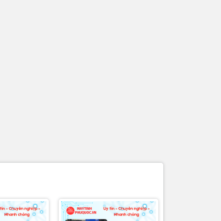
iFi
ật.