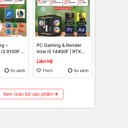
ng –
PC Gaming & Render
i3 9100F |
Intel i5 14400F | RTX
n Định –
3060 12GB – Hiệu Năng
Liên hệ
 WiFi
Máy Tính
Mạnh Mẽ Cho Game Và
hú Quốc
Đồ Họa Tại Phú Quốc
So sánh
Thích
So sánh
Xem toàn bộ sản phẩm