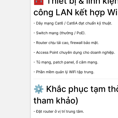
🧰 Thiết bị & linh kiệ
- Phân VLA
công LAN kết hợp Wi
- Giới hạn 
- Dây mạng Cat6 / Cat6A đạt chuẩn kỹ thuật.
- Đảm bảo 
- Switch mạng (thường / PoE).
🏢 D
- Router chịu tải cao, firewall bảo mật.
tại V
- Access Point chuyên dụng cho doanh nghiệp.
- Tủ mạng, patch panel, ổ cắm mạng.
Vi Tính Hả
- Phần mềm quản lý WiFi tập trung.
- Tư vấn g
- Thi công 
⚙️ Khắc phục tạm thờ
- Cấu hình 
tham khảo)
- Bàn giao 
- Đặt router ở vị trí trung tâm.
- Hỗ trợ bảo