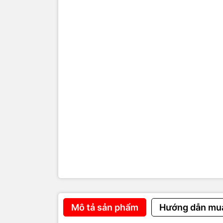
- Access Po
- Router, s
- Không ph
- Hệ thống 
🚨 Dấ
hợp 
- Mạng LAN
- WiFi mạnh
- Đông ngườ
- Di chuyển
Mô tả sản phẩm
Hướng dẫn mu
- Khó kiểm 