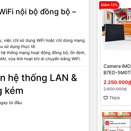
Giảm 13%
WiFi nội bộ đồng bộ –
iết bị & linh kiện sử dụng khi 
 LAN kết hợp WiFi
 Cat6 / Cat6A đạt chuẩn kỹ thuật.
y, việc chỉ sử dụng WiFi hoặc chỉ dùng mạng
u sử dụng thực tế.
ng (thường / PoE).
 hệ thống mạng hoạt động đồng bộ, ổn định,
AN, vừa linh hoạt khi di chuyển bằng WiFi.
u tải cao, firewall bảo mật.
Camera IMO
oint chuyên dụng cho doanh nghiệp.
B7ED-5M0T
n hệ thống LAN &
EU/FSP14 n
2.250.000₫
 patch panel, ổ cắm mạng.
mặt trời
g kém
2.600.000₫
quản lý WiFi tập trung.
Thích
ngay từ đầu.
hắc phục tạm thời (chỉ mang t
 khảo)