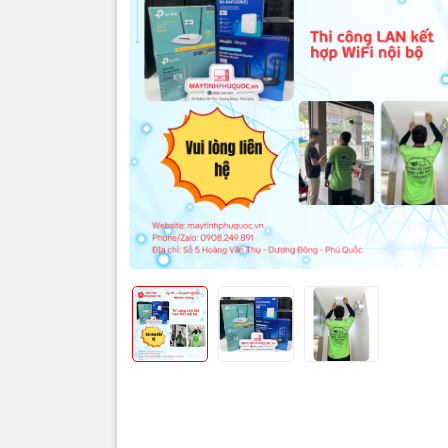
Thôn
🌐 Th
ổn đị
Trong môi t
mạng LAN r
Giải pháp
t
định, bảo m
WiFi.
❗ Ng
WiFi
- Thi công 
- Dây mạng 