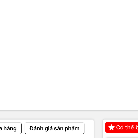
int bố trí không hợp lý, chồng sóng.
witch không đủ khả năng chịu tải.
ân tách mạng nội bộ và WiFi khách.
khó mở rộng khi tăng thiết bị.
u hiệu cần thi công lại LAN k
WiFi nội bộ
 ổn định nhưng WiFi chậm, hay rớt.
 nhưng truy cập dữ liệu nội bộ bị lag.
i sử dụng là mạng yếu rõ rệt.
 trong khu vực hay bị mất kết nối.
Có thể 
a hàng
Đánh giá sản phẩm
soát và quản lý thiết bị truy cập mạng.