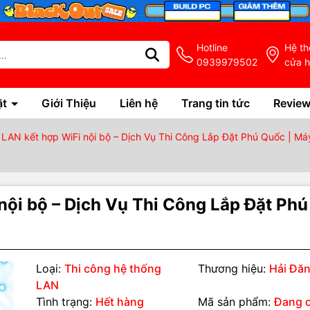
Hotline
Hệ t
0939979502
cửa 
ặt
Giới Thiệu
Liên hệ
Trang tin tức
Revie
 LAN kết hợp WiFi nội bộ – Dịch Vụ Thi Công Lắp Đặt Phú Quốc | Máy
nội bộ – Dịch Vụ Thi Công Lắp Đặt Ph
Loại:
Thi công hệ thống
Thương hiệu:
Hải Đă
LAN
Tình trạng:
Hết hàng
Mã sản phẩm:
Đang 