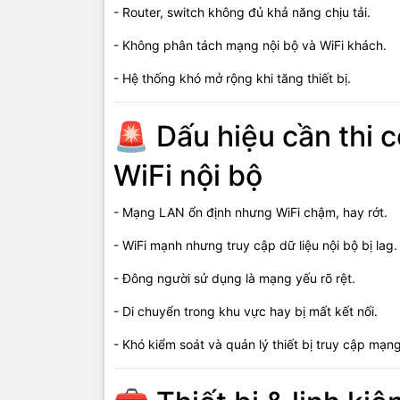
- Router, switch không đủ khả năng chịu tải.
- Đặt router
- Không phân tách mạng nội bộ và WiFi khách.
- Thêm bộ k
- Hệ thống khó mở rộng khi tăng thiết bị.
- Giảm bớt 
- Đổi kênh 
🚨 Dấu hiệu cần thi 
⚠️
Các cách
WiFi nội bộ
🛠️ 
- Mạng LAN ổn định nhưng WiFi chậm, hay rớt.
nội 
- WiFi mạnh nhưng truy cập dữ liệu nội bộ bị lag.
- Đông người sử dụng là mạng yếu rõ rệt.
- Khảo sát 
- Di chuyển trong khu vực hay bị mất kết nối.
- Thiết kế 
- Khó kiểm soát và quản lý thiết bị truy cập mạng
- Bố trí Ac
- Cấu hình 