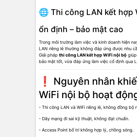
🌐 Thi công LAN kết hợp 
🧰 Th
công
ổn định – bảo mật cao
- Dây mạng
Trong môi trường làm việc và kinh doanh hiện na
LAN riêng lẻ thường không đáp ứng được nhu cầ
- Switch mạ
Giải pháp
thi công LAN kết hợp WiFi nội bộ
giúp
bảo mật tốt, vừa đáp ứng làm việc cố định qua L
- Router chị
- Access P
❗ Nguyên nhân khiế
- Tủ mạng,
WiFi nội bộ hoạt độn
- Phần mềm 
- Thi công LAN và WiFi riêng lẻ, không đồng bộ 
⚙️ K
- Dây mạng đi sai kỹ thuật, không đạt chuẩn.
tham
- Access Point bố trí không hợp lý, chồng sóng.