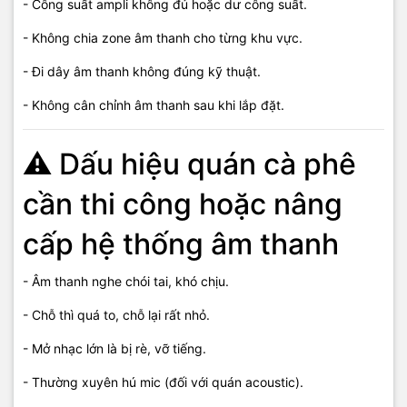
- Công suất ampli không đủ hoặc dư công suất.
- Âm thanh dễ nghe, phù hợp không gian quán.
- Không chia zone âm thanh cho từng khu vực.
- Hỗ trợ bảo trì, nâng cấp về sau.
- Đi dây âm thanh không đúng kỹ thuật.
- Phản hồi nhanh, hỗ trợ tận nơi.
- Không cân chỉnh âm thanh sau khi lắp đặt.
✅ Cam kết dịch vụ
⚠️ Dấu hiệu quán cà phê
Âm thanh nghe êm, không chói tai.
Phủ đều toàn bộ không gian quán.
cần thi công hoặc nâng
Thi công đúng kỹ thuật, thẩm mỹ cao.
Thiết bị bền, hoạt động ổn định.
cấp hệ thống âm thanh
Báo giá rõ ràng, không phát sinh chi phí.
Uy tín – Trung thực – Hiệu quả tại Phú Quốc.
- Âm thanh nghe chói tai, khó chịu.
💰 Báo giá thi công hệ thống âm
- Chỗ thì quá to, chỗ lại rất nhỏ.
thanh quán cà phê (tham khảo)
- Mở nhạc lớn là bị rè, vỡ tiếng.
- Thường xuyên hú mic (đối với quán acoustic).
⚠️ Giá phụ thuộc diện tích quán, số lượng loa và thiết bị sử dụng.