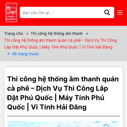
Thông số kỹ thuật
🔊 Thi công hệ thống âm thanh
Trang chủ
>
Thi công hệ thống âm thanh
>
Thi công hệ thống âm thanh quán cà phê – Dịch Vụ Thi Công
quán cà phê chuyên nghiệp – nghe
Lắp Đặt Phú Quốc | Máy Tính Phú Quốc | Vi Tính Hải Đăng
← Về trang trước
êm, phủ đều, không chói tai
Trong mô hình kinh doanh quán cà phê,
hệ thống âm thanh
đóng
vai trò rất quan trọng trong việc tạo không gian, cảm xúc và trải
Thi công hệ thống âm thanh quán
nghiệm cho khách hàng.
cà phê – Dịch Vụ Thi Công Lắp
Một hệ thống âm thanh được thi công đúng kỹ thuật sẽ giúp nhạc
nền dễ nghe, không bị dội, không rè, phù hợp với phong cách
Đặt Phú Quốc | Máy Tính Phú
quán và giữ chân khách lâu hơn.
Quốc | Vi Tính Hải Đăng
Việc
thi công hệ thống âm thanh quán cà phê
bài bản ngay từ
đầu sẽ giúp quán vận hành ổn định, hạn chế hư hỏng và dễ dàng
mở rộng sau này.