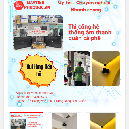
🔎 Nguyên nhân khiến hệ
thống âm thanh quán cà phê
hoạt động kém
- Lắp loa không đúng vị trí, âm thanh bị dội hoặc loãng.
- Chọn loa không phù hợp diện tích quán.
- Công suất ampli không đủ hoặc dư công suất.
- Không chia zone âm thanh cho từng khu vực.
- Đi dây âm thanh không đúng kỹ thuật.
- Không cân chỉnh âm thanh sau khi lắp đặt.
⚠️ Dấu hiệu quán cà phê cần