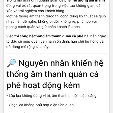
Trong mô hình kinh doanh quán cà phê,
hệ thống âm thanh
đóng vai trò rất quan trọng trong việc tạo không gian, cảm
- Thi công đi dây âm thanh gọn gàng, thẩm mỹ.
xúc và trải nghiệm cho khách hàng.
Một hệ thống âm thanh được thi công đúng kỹ thuật sẽ giúp
- Chia zone âm thanh cho từng khu vực.
nhạc nền dễ nghe, không bị dội, không rè, phù hợp với
- Cân chỉnh âm thanh nghe êm, không chói tai.
phong cách quán và giữ chân khách lâu hơn.
- Hướng dẫn vận hành đơn giản, dễ sử dụng.
Việc
thi công hệ thống âm thanh quán cà phê
bài bản ngay
từ đầu sẽ giúp quán vận hành ổn định, hạn chế hư hỏng và
dễ dàng mở rộng sau này.
🏢 Dịch vụ thi công hệ thống
âm thanh quán cà phê tại Vi
🔎 Nguyên nhân khiến hệ
Tính Hải Đăng
thống âm thanh quán cà
phê hoạt động kém
Vi Tính Hải Đăng chuyên
thi công – lắp đặt hệ thống âm thanh
quán cà phê
tại Phú Quốc:
- Lắp loa không đúng vị trí, âm thanh bị dội hoặc loãng.
- Tư vấn đúng thiết bị, đúng nhu cầu sử dụng.
- Chọn loa không phù hợp diện tích quán.
- Thi công gọn gàng, đúng kỹ thuật.