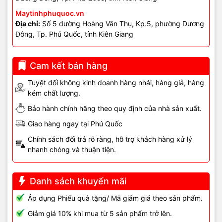
quán cà phê
Maytinhphuquoc.vn
- Loa treo tường, loa âm trần, loa cột (tùy không gian).
Địa chỉ:
Số 5 đường Hoàng Văn Thụ, Kp.5, phường Dương
Đông, Tp. Phú Quốc, tỉnh Kiên Giang
- Ampli hoặc ampli liền mixer.
- Mixer chỉnh âm chuyên dụng.
Cam kết bán hàng
- Micro có dây / không dây (nếu có biểu diễn).
Tuyệt đối không kinh doanh hàng nhái, hàng giả, hàng
kém chất lượng.
- Dây loa, dây tín hiệu đạt chuẩn.
Bảo hành chính hãng theo quy định của nhà sản xuất.
- Bộ chia zone âm thanh theo khu vực.
Giao hàng ngay tại Phú Quốc
- Tủ thiết bị âm thanh (khi cần).
Chính sách đổi trả rõ ràng, hỗ trợ khách hàng xử lý
nhanh chóng và thuận tiện.
🛠️ Khắc phục tạm thời (chỉ
mang tính tham khảo)
Danh sách khuyến mãi
Áp dụng Phiếu quà tặng/ Mã giảm giá theo sản phẩm.
- Giảm âm lượng tổng để hạn chế rè.
Giảm giá 10% khi mua từ 5 sản phẩm trở lên.