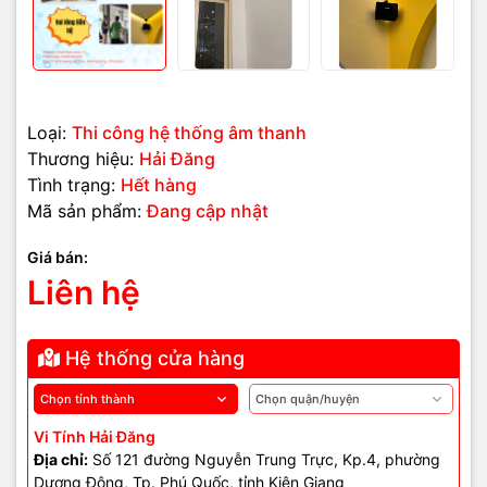
thi công hoặc nâng cấp hệ
thống âm thanh
- Âm thanh nghe chói tai, khó chịu.
Loại:
Thi công hệ thống âm thanh
Thương hiệu:
Hải Đăng
- Chỗ thì quá to, chỗ lại rất nhỏ.
Tình trạng:
Hết hàng
- Mở nhạc lớn là bị rè, vỡ tiếng.
Mã sản phẩm:
Đang cập nhật
- Thường xuyên hú mic (đối với quán acoustic).
Giá bán:
- Khách phản ánh âm thanh không dễ chịu.
Liên hệ
- Thiết bị hay nóng, nhanh hỏng.
Hệ thống cửa hàng
🔧 Thiết bị & linh kiện sử
dụng khi thi công âm thanh
Vi Tính Hải Đăng
Địa chỉ:
Số 121 đường Nguyễn Trung Trực, Kp.4, phường
Dương Đông, Tp. Phú Quốc, tỉnh Kiên Giang