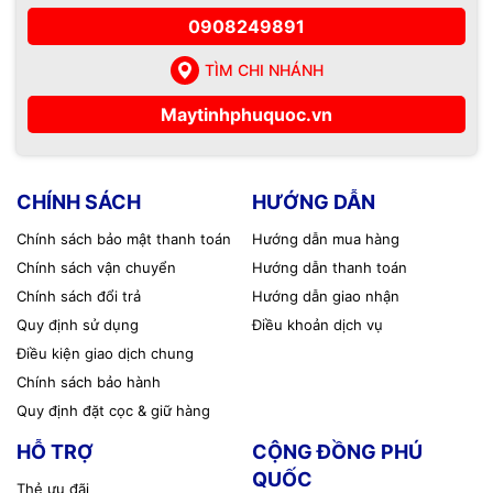
0908249891
- Cấu hình ampli cơ bản.
- Test & bàn giao hệ thống.
TÌM CHI NHÁNH
👉 Giá tham khảo: từ 3.000.000đ – 5.000.000đ
Maytinhphuquoc.vn
🔹
Gói âm thanh tiêu chuẩn
Phù hợp: Quán cà phê vừa, có nhiều khu vực.
CHÍNH SÁCH
HƯỚNG DẪN
Bao gồm:
Chính sách bảo mật thanh toán
Hướng dẫn mua hàng
Chính sách vận chuyển
Hướng dẫn thanh toán
- Thiết kế sơ đồ bố trí loa.
Chính sách đổi trả
Hướng dẫn giao nhận
- Lắp nhiều loa phủ đều không gian.
Quy định sử dụng
Điều khoản dịch vụ
Điều kiện giao dịch chung
- Chia zone âm thanh theo khu vực.
Chính sách bảo hành
- Cân chỉnh âm thanh chi tiết.
Quy định đặt cọc & giữ hàng
👉 Giá tham khảo: từ 6.000.000đ – 9.000.000đ
HỖ TRỢ
CỘNG ĐỒNG PHÚ
QUỐC
🔹
Gói âm thanh chuyên nghiệp
Thẻ ưu đãi