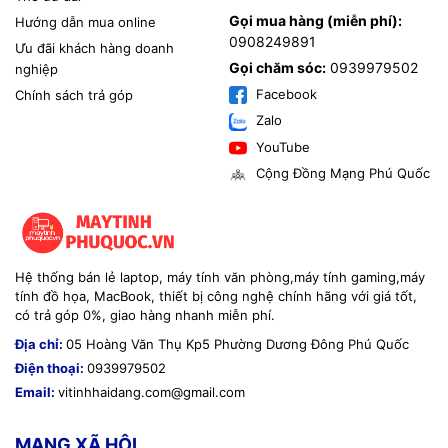
Gọi mua hàng (miễn phí):
Hướng dẫn mua online
Phù hợp: Quán lớn, quán acoustic, cà phê sân vườn.
0908249891
Ưu đãi khách hàng doanh
Bao gồm:
Gọi chăm sóc:
0939979502
nghiệp
Facebook
Chính sách trả góp
- Khảo sát chi tiết toàn bộ quán.
Zalo
- Thiết kế hệ thống âm thanh hoàn chỉnh.
YouTube
Cộng Đồng Mạng Phú Quốc
- Lắp loa công suất lớn, mixer, micro.
- Cấu hình chống hú, âm thanh live.
- Đảm bảo vận hành ổn định lâu dài.
Hệ thống bán lẻ laptop, máy tính văn phòng,máy tính gaming,máy
👉 Giá tham khảo: từ 10.000.000đ trở lên
tính đồ họa, MacBook, thiết bị công nghệ chính hãng với giá tốt,
có trả góp 0%, giao hàng nhanh miễn phí.
📞 Thông tin liên hệ
Địa chỉ:
05 Hoàng Văn Thụ Kp5 Phường Dương Đông Phú Quốc
Điện thoại:
0939979502
📍
Cơ sở 1:
121 Nguyễn Trung Trực, KP 4, P. Dương Đông,
Email:
vitinhhaidang.com@gmail.com
TP. Phú Quốc, Kiên Giang
📍
Cơ sở 2:
05 Hoàng Văn Thụ, KP 5, P. Dương Đông, TP.
MẠNG XÃ HỘI