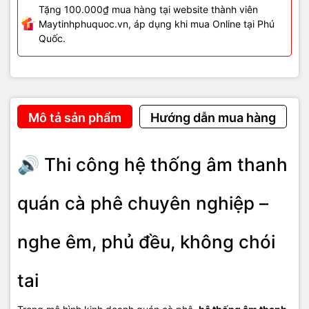
- Điều chỉnh bass – treble trên ampli.
Tặng 100.000₫ mua hàng tại website thành viên
Maytinhphuquoc.vn, áp dụng khi mua Online tại Phú
- Tạm thời di chuyển vị trí loa.
Quốc.
- Giảm số lượng loa đang hoạt động.
⚠️ Các cách trên
chỉ là giải pháp tạm thời
, không xử lý triệt để vấn
đề.
Mô tả sản phẩm
Hướng dẫn mua hàng
✅ Giải pháp thi công hệ
🔊 Thi công hệ thống âm thanh
thống âm thanh quán cà phê
chuyên nghiệp
quán cà phê chuyên nghiệp –
- Khảo sát thực tế diện tích và phong cách quán.
nghe êm, phủ đều, không chói
- Tư vấn hệ thống âm thanh phù hợp (nhạc nền, acoustic, live).
tai
- Thiết kế sơ đồ bố trí loa khoa học, phủ đều không gian.
- Tính toán công suất loa – ampli phù hợp.