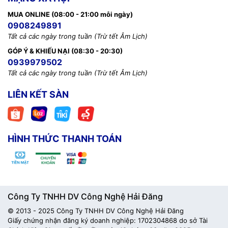
Phú Quốc, Kiên Giang
MUA ONLINE (08:00 - 21:00 mỗi ngày)
📞
Hotline:
0908 249 891 – 02973 996 651
0908249891
🧰
Kỹ thuật:
0968 900 202
Tất cả các ngày trong tuần (Trừ tết Âm Lịch)
💬
Báo giá linh kiện:
0939 676 502
GÓP Ý & KHIẾU NẠI (08:30 - 20:30)
0939979502
🌐
Website:
maytinhphuquoc.com
📧
Email:
vitinhhaidang.com@gmail.com
Tất cả các ngày trong tuần (Trừ tết Âm Lịch)
🕗
Thời gian làm việc:
08:00 – 18:00 (Thứ Hai – Thứ Bảy,
LIÊN KẾT SÀN
nghỉ Chủ Nhật)
#ThiCongAmThanhQuanCaPhe
#LapDatAmThanhQuanCafe
HÌNH THỨC THANH TOÁN
#AmThanhQuanCaPheChuyenNghiep
#ThiCongAmThanhPhuQuoc #ViTinhHaiDang
Công Ty TNHH DV Công Nghệ Hải Đăng
© 2013 - 2025 Công Ty TNHH DV Công Nghệ Hải Đăng
Giấy chứng nhận đăng ký doanh nghiệp: 1702304868 do sở Tài