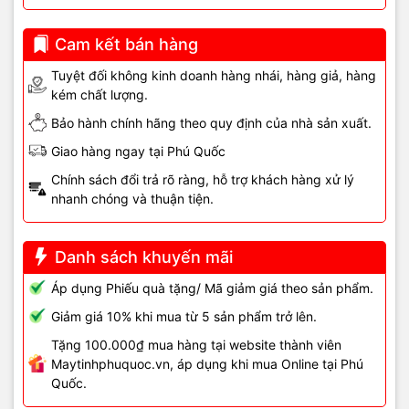
– Chập nguồn toàn board
– Cháy vùng VRM
Cam kết bán hàng
– Chip PCH H81 chết
– Treo logo liên tục không thể cứu
Tuyệt đối không kinh doanh hàng nhái, hàng giả, hàng
– Máy quá chập chờn dù đã sửa nhiều lần
kém chất lượng.
Thay main mới giúp máy chạy
ổn định – nhanh – an toàn hơn
, đặc
Bảo hành chính hãng theo quy định của nhà sản xuất.
biệt với máy văn phòng cần hoạt động liên tục.
Giao hàng ngay tại Phú Quốc
Chính sách đổi trả rõ ràng, hỗ trợ khách hàng xử lý
Dịch vụ thay – sửa
nhanh chóng và thuận tiện.
mainboard H81 tại Vi Tính
Danh sách khuyến mãi
Hải Đăng Phú Quốc 🔧
Áp dụng Phiếu quà tặng/ Mã giảm giá theo sản phẩm.
Giảm giá 10% khi mua từ 5 sản phẩm trở lên.
Vi Tính Hải Đăng hỗ trợ:
Tặng 100.000₫ mua hàng tại website thành viên
– Kiểm tra mainboard bằng thiết bị chuyên dụng
Maytinhphuquoc.vn, áp dụng khi mua Online tại Phú
– Báo lỗi rõ ràng trước khi sửa
Quốc.
– Có sẵn
main H81 mới và main H81 đã qua kiểm định
– Thay trong 30–60 phút