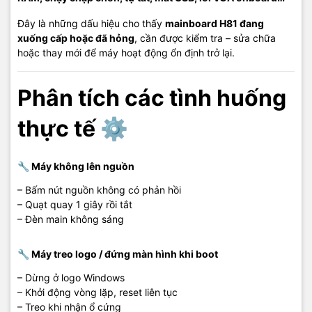
📍
Cơ sở 2:
05 Hoàng Văn Thụ, Khu phố 5, P. Dương Đông, TP.
Phú Quốc, Kiên Giang
Đây là những dấu hiệu cho thấy
mainboard H81 đang
xuống cấp hoặc đã hỏng
, cần được kiểm tra – sửa chữa
📞
Hotline tư vấn:
0908 249 891 – 02973 996 651
hoặc thay mới để máy hoạt động ổn định trở lại.
🧰
Kỹ thuật:
0968 900 202
💬
Báo giá linh kiện & thiết bị:
0939 676 502
Phân tích các tình huống
🌐
Website:
maytinhphuquoc.vn
📧
Email:
vitinhhaidang.com@gmail.com
thực tế ⚙️
🕗
Giờ làm việc:
8:00 – 18:00 (Thứ 2 – Chủ Nhật)
🔧 Máy không lên nguồn
#ThayMainH81PhuQuoc #SuaMainH81 #PCVanPhong
#SuaMayTinhPhuQuoc #ViTinhHaiDangPhuQuoc
– Bấm nút nguồn không có phản hồi
– Quạt quay 1 giây rồi tắt
– Đèn main không sáng
🔧 Máy treo logo / đứng màn hình khi boot
– Dừng ở logo Windows
– Khởi động vòng lặp, reset liên tục
– Treo khi nhận ổ cứng