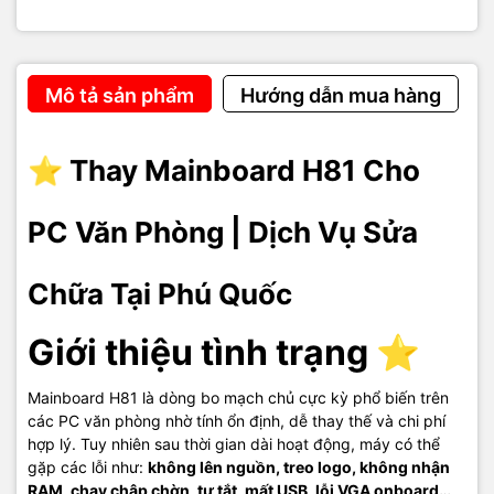
– Bảo hành đầy đủ
– Hỗ trợ vệ sinh – lắp đặt – cân chỉnh lại máy hoàn chỉnh
Chúng tôi luôn ưu tiên
sửa trước – thay sau
, đảm bảo tiết kiệm
Mô tả sản phẩm
Hướng dẫn mua hàng
nhất cho khách hàng.
⭐ Thay Mainboard H81 Cho
Giá tham khảo 💰
PC Văn Phòng | Dịch Vụ Sửa
– Sửa mainboard H81:
150.000 – 350.000đ
(tùy lỗi)
– Thay mainboard H81 mới:
650.000 – 850.000đ
– Mainboard H81 đã qua kiểm định:
450.000 – 600.000đ
Chữa Tại Phú Quốc
Giá có thể thay đổi tùy dòng main và tình trạng thực tế. Khách sẽ
được báo giá trước khi tiến hành.
Giới thiệu tình trạng ⭐
Thông tin liên hệ 📞
Mainboard H81 là dòng bo mạch chủ cực kỳ phổ biến trên
các PC văn phòng nhờ tính ổn định, dễ thay thế và chi phí
hợp lý. Tuy nhiên sau thời gian dài hoạt động, máy có thể
📍
Cơ sở 1:
121 Nguyễn Trung Trực, Khu phố 4, P. Dương Đông,
gặp các lỗi như:
không lên nguồn, treo logo, không nhận
TP. Phú Quốc, Kiên Giang
RAM, chạy chập chờn, tự tắt, mất USB, lỗi VGA onboard…