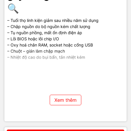
🔍
– Tuổi thọ linh kiện giảm sau nhiều năm sử dụng
– Chập nguồn do bộ nguồn kém chất lượng
– Tụ nguồn phồng, mất ổn định điện áp
– Lỗi BIOS hoặc lỗi chip I/O
– Oxy hoá chân RAM, socket hoặc cổng USB
– Chuột – gián làm chập mạch
– Nhiệt độ cao do bụi bẩn, tản nhiệt kém
Khi nào nên sửa – khi nào
nên thay mainboard H81?
🛠️
Xem thêm
✔ Có thể sửa được nếu:
– Lỗi nhẹ: tụ phồng, chân RAM oxy hóa