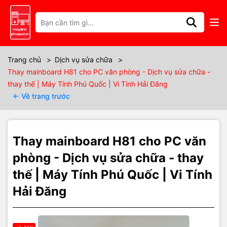
Thông số kỹ thuật
⭐ Thay Mainboard H81 Cho PC
Trang chủ
>
Dịch vụ sửa chữa
>
Thay mainboard H81 cho PC văn phòng - Dịch vụ sửa chữa -
Văn Phòng | Dịch Vụ Sửa Chữa Tại
thay thế | Máy Tính Phú Quốc | Vi Tính Hải Đăng
← Về trang trước
Phú Quốc
Giới thiệu tình trạng ⭐
Thay mainboard H81 cho PC văn
Mainboard H81 là dòng bo mạch chủ cực kỳ phổ biến trên các PC
phòng - Dịch vụ sửa chữa - thay
văn phòng nhờ tính ổn định, dễ thay thế và chi phí hợp lý. Tuy
thế | Máy Tính Phú Quốc | Vi Tính
nhiên sau thời gian dài hoạt động, máy có thể gặp các lỗi như:
không lên nguồn, treo logo, không nhận RAM, chạy chập chờn,
Hải Đăng
tự tắt, mất USB, lỗi VGA onboard…
Đây là những dấu hiệu cho thấy
mainboard H81 đang xuống cấp
hoặc đã hỏng
, cần được kiểm tra – sửa chữa hoặc thay mới để