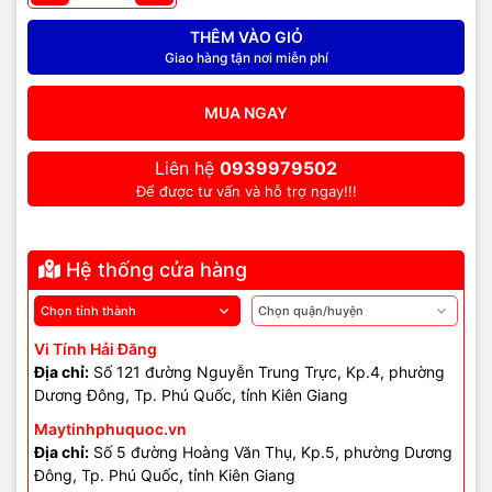
– Lỗi BIOS hoặc lỗi chip I/O
– Oxy hoá chân RAM, socket hoặc cổng USB
THÊM VÀO GIỎ
– Chuột – gián làm chập mạch
Giao hàng tận nơi miễn phí
– Nhiệt độ cao do bụi bẩn, tản nhiệt kém
MUA NGAY
Khi nào nên sửa – khi nào
Liên hệ
0939979502
nên thay mainboard H81?
Để được tư vấn và hỗ trợ ngay!!!
🛠️
Hệ thống cửa hàng
✔ Có thể sửa được nếu:
– Lỗi nhẹ: tụ phồng, chân RAM oxy hóa
Vi Tính Hải Đăng
– Lỗi BIOS
Địa chỉ:
Số 121 đường Nguyễn Trung Trực, Kp.4, phường
– Gãy cổng USB / VGA / LAN
Dương Đông, Tp. Phú Quốc, tỉnh Kiên Giang
– Hư công tắc hoặc mất 3V/5V tuyến nhỏ
Maytinhphuquoc.vn
Địa chỉ:
Số 5 đường Hoàng Văn Thụ, Kp.5, phường Dương
❌ Nên thay hẳn main H81 khi:
Đông, Tp. Phú Quốc, tỉnh Kiên Giang