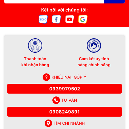
Kết nối với chúng tôi:
Thanh toán
Cam kết uy tính
khi nhận hàng
hàng chính hãng
KHIẾU NẠI, GÓP Ý
0939979502
TƯ VẤN
0908249891
TÌM CHI NHÁNH