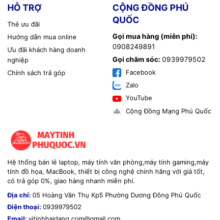
HỖ TRỢ
CỘNG ĐỒNG PHÚ
QUỐC
Thẻ ưu đãi
Gọi mua hàng (miễn phí):
Hướng dẫn mua online
0908249891
Ưu đãi khách hàng doanh
Gọi chăm sóc:
0939979502
nghiệp
Facebook
Chính sách trả góp
Zalo
YouTube
Cộng Đồng Mạng Phú Quốc
Hệ thống bán lẻ laptop, máy tính văn phòng,máy tính gaming,máy
tính đồ họa, MacBook, thiết bị công nghệ chính hãng với giá tốt,
có trả góp 0%, giao hàng nhanh miễn phí.
Địa chỉ:
05 Hoàng Văn Thụ Kp5 Phường Dương Đông Phú Quốc
Điện thoại:
0939979502
Email:
vitinhhaidang.com@gmail.com