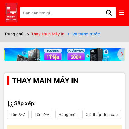
Trang chủ
>
Thay Main Máy In
← Về trang trước
THAY MAIN MÁY IN
Sắp xếp:
Tên A-Z
Tên Z-A
Hàng mới
Giá thấp đến cao