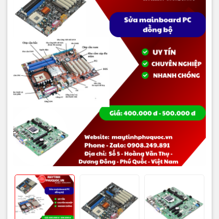
Nguyên nhân có thể xuất phát từ phần cứng, như IC nguồn hỏng,
tụ điện lỗi, socket CPU/GPU lỏng; hoặc từ phần mềm như BIOS lỗi,
driver chưa cài đặt đầy đủ.
Bạn có thể kiểm tra sơ bộ bằng cách tháo lắp RAM, VGA, adapter
nguồn để xác định tình trạng cơ bản. Tuy nhiên, các lỗi sâu hơn
nên nhờ đến kỹ thuật viên có kinh nghiệm.
Phân tích các tình huống &
triệu chứng
1) Máy không lên nguồn
- Nguyên nhân: IC nguồn hỏng, tụ nguồn nổ, socket
CPU/GPU lỏng.
- Biện pháp sơ bộ: kiểm tra nguồn, RAM, CPU; thử reset
nguồn hoặc tháo lắp linh kiện.