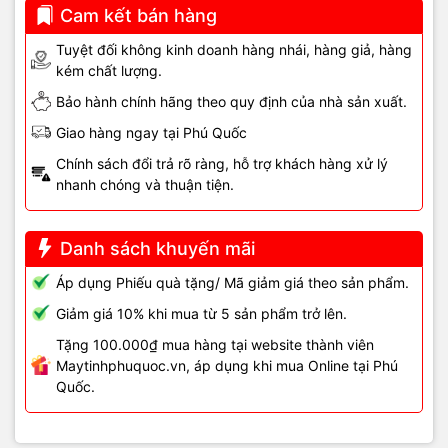
hỏi kỹ thuật viên chuyên nghiệp và thiết bị đo chuẩn để tránh hỏng
Cam kết bán hàng
thêm linh kiện.
Tuyệt đối không kinh doanh hàng nhái, hàng giả, hàng
kém chất lượng.
Cam kết dịch vụ
Bảo hành chính hãng theo quy định của nhà sản xuất.
Giao hàng ngay tại Phú Quốc
- Sửa chữa nhanh chóng, chính xác, bảo vệ dữ liệu khách
hàng.
Chính sách đổi trả rõ ràng, hỗ trợ khách hàng xử lý
nhanh chóng và thuận tiện.
- Linh kiện thay thế chính hãng, bảo hành rõ ràng.
- Hỗ trợ tận nơi hoặc nhận máy tại trung tâm Phú Quốc.
Danh sách khuyến mãi
- Uy tín – Trung thực – Hiệu quả – Nhanh lấy liền.
Áp dụng Phiếu quà tặng/ Mã giảm giá theo sản phẩm.
Giảm giá 10% khi mua từ 5 sản phẩm trở lên.
Thông tin liên hệ
Tặng 100.000₫ mua hàng tại website thành viên
Maytinhphuquoc.vn, áp dụng khi mua Online tại Phú
📍
Cơ sở 1:
121 Nguyễn Trung Trực, Khu phố 4, P. Dương Đông,
Quốc.
TP. Phú Quốc, Kiên Giang
📍
Cơ sở 2:
05 Hoàng Văn Thụ, Khu phố 5, P. Dương Đông, TP.
Phú Quốc, Kiên Giang