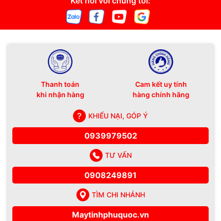
Kết nối với chúng tôi:
Thanh toán
Cam kết uy tính
khi nhận hàng
hàng chính hãng
KHIẾU NẠI, GÓP Ý
0939979502
TƯ VẤN
0908249891
TÌM CHI NHÁNH
Maytinhphuquoc.vn