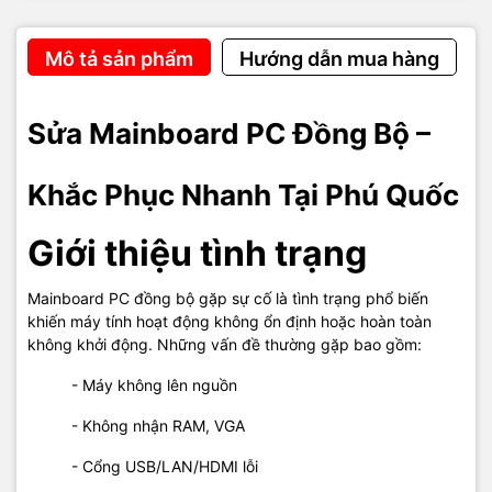
📞 Hotline tư vấn: 0908 249 891 – 02973 996 651
🧰 Kỹ thuật: 0968 900 202
Mô tả sản phẩm
Hướng dẫn mua hàng
💬 Báo giá linh kiện & thiết bị: 0939 676 502
Sửa Mainboard PC Đồng Bộ –
🌐
Website:
http://maytinhphuquoc.vn
📧
Email:
vitinhhaidang.com@gmail.com
🕗
Giờ làm việc:
8:00 – 18:00, Thứ 2 – Chủ Nhật (trừ ngày lễ)
Khắc Phục Nhanh Tại Phú Quốc
Giới thiệu tình trạng
Mainboard PC đồng bộ gặp sự cố là tình trạng phổ biến
#SuaMainboardPCPhuQuoc #MainboardPCLoi
khiến máy tính hoạt động không ổn định hoặc hoàn toàn
#SuaMainPCPhuQuoc #MayTinhHaiDangPhuQuoc
không khởi động. Những vấn đề thường gặp bao gồm:
#KhacPhucMainPC
- Máy không lên nguồn
- Không nhận RAM, VGA
- Cổng USB/LAN/HDMI lỗi