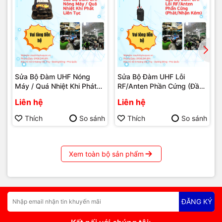
Sửa Bộ Đàm UHF Nóng
Sửa Bộ Đàm UHF Lỗi
Máy / Quá Nhiệt Khi Phát
RF/Anten Phần Cứng (Đầu
Liên Tục – Dịch Vụ Sửa
nối anten - Phát/Nhận Kém)
Liên hệ
Liên hệ
Chữa Phú Quốc | Máy Tính
– Dịch Vụ Sửa Chữa Phú
Phú Quốc | Vi Tính Hải
Quốc | Máy Tính Phú Quốc
Thích
So sánh
Thích
So sánh
Đăng
| Vi Tính Hải Đăng
Xem toàn bộ sản phẩm
ĐĂNG KÝ