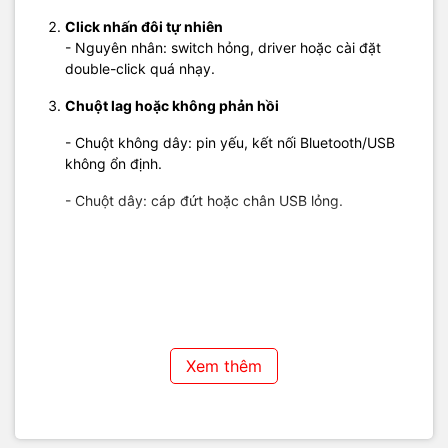
Click nhấn đôi tự nhiên
- Nguyên nhân: switch hỏng, driver hoặc cài đặt
double-click quá nhạy.
Chuột lag hoặc không phản hồi
- Chuột không dây: pin yếu, kết nối Bluetooth/USB
không ổn định.
- Chuột dây: cáp đứt hoặc chân USB lỏng.
Các bước kiểm tra sơ bộ
tại nhà
Xem thêm
- Kết nối chuột sang máy tính khác để kiểm tra.
- Cài lại driver chuột hoặc cập nhật phiên bản mới
nhất.