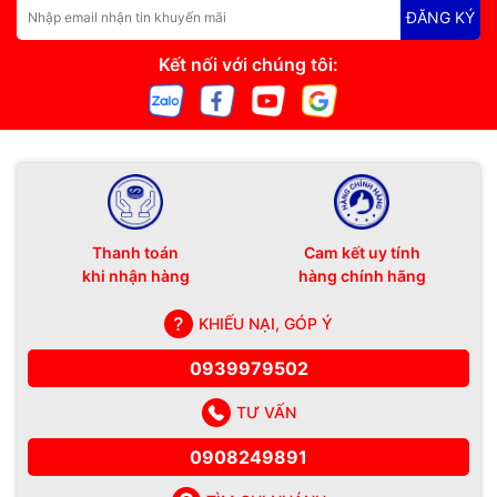
ĐĂNG KÝ
#SuaChuotKhongNhanClick #ChuotNhấnDoi
Kết nối với chúng tôi:
#ChuotKhongNhanClickPhuQuoc
#MayTinhHaiDangPhuQuoc #KhacPhucChuotLaptop
#MayTinhPhuQuoc
Thanh toán
Cam kết uy tính
khi nhận hàng
hàng chính hãng
KHIẾU NẠI, GÓP Ý
0939979502
TƯ VẤN
0908249891