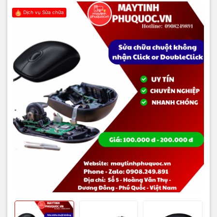
hợp.
Dịch vụ Sửa chữa
Bạn có thể thử kết nối chuột sang máy tính khác để xác định sơ bộ
lỗi.
Nguyên nhân thường gặp
Switch bên trong chuột hỏng
Sử dụng lâu, bấm mạnh hoặc dính bụi, nước khiến click
không nhận hoặc nhấn đôi.
Driver hoặc phần mềm lỗi
Driver chuột lỗi hoặc xung đột với phần mềm khác. Cài đặt
tốc độ double-click quá nhạy cũng gây hiện tượng nhấn đôi.
Mạch PCB hoặc IC hỏng
Mạch điện tử bên trong chuột bị chập hoặc IC điều khiển
switch lỗi → tín hiệu click không ổn định.
Bề mặt tiếp xúc kém
Chuột quang/laser di chuyển trên mặt kính hoặc bề mặt quá