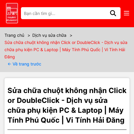
Thông số kỹ thuật
Sửa Chuột Không Nhận Click hoặc
Trang chủ
>
Dịch vụ sửa chữa
>
Sửa chữa chuột không nhận Click or DoubleClick - Dịch vụ sửa
DoubleClick – Khắc Phục Nhanh
chữa phụ kiện PC & Laptop | Máy Tính Phú Quốc | Vi Tính Hải
Đăng
Tại Phú Quốc
← Về trang trước
Giới thiệu tình trạng
Sửa chữa chuột không nhận Click
Chuột máy tính không nhận click, hoặc
tự nhấn đôi (DoubleClick)
dù bạn chỉ bấm một lần là tình trạng phổ biến, gây gián đoạn công
or DoubleClick - Dịch vụ sửa
việc, học tập và trải nghiệm chơi game. Hiện tượng này có thể xảy
chữa phụ kiện PC & Laptop | Máy
ra với cả
chuột gaming, chuột văn phòng, chuột dây và chuột
không dây
.
Tính Phú Quốc | Vi Tính Hải Đăng
Nguyên nhân có thể đến từ
phần cứng
như switch, IC mạch, PCB,
hoặc
phần mềm
, như driver lỗi, cài đặt hệ điều hành chưa phù