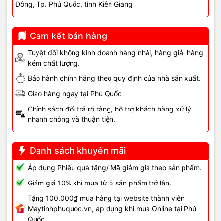
Đông, Tp. Phú Quốc, tỉnh Kiên Giang
Lưu ý: Nếu các bước trên không khắc phục, cần dịch vụ sửa chuột
chuyên nghiệp.
Cam kết bán hàng
Sửa chuột tại Vi Tính Hải
Tuyệt đối không kinh doanh hàng nhái, hàng giả, hàng
kém chất lượng.
Đăng – Phú Quốc
Bảo hành chính hãng theo quy định của nhà sản xuất.
Giao hàng ngay tại Phú Quốc
Tại
Vi Tính Hải Đăng
, chúng tôi nhận sửa chữa các lỗi:
Chính sách đổi trả rõ ràng, hỗ trợ khách hàng xử lý
- Chuột không nhận click, nhấn đôi.
nhanh chóng và thuận tiện.
- Chuột gaming, chuột văn phòng, chuột dây và không dây.
Danh sách khuyến mãi
- Vệ sinh, thay switch, sửa mạch PCB, hàn IC điều khiển.
Áp dụng Phiếu quà tặng/ Mã giảm giá theo sản phẩm.
Nguyên nhân chính thường gặp:
switch hỏng, PCB/IC lỗi, driver
hoặc cài đặt double-click.
Giảm giá 10% khi mua từ 5 sản phẩm trở lên.
Tặng 100.000₫ mua hàng tại website thành viên
Cam kết dịch vụ:
Maytinhphuquoc.vn, áp dụng khi mua Online tại Phú
- Kỹ thuật viên giàu kinh nghiệm, trang thiết bị hiện đại.
Quốc.