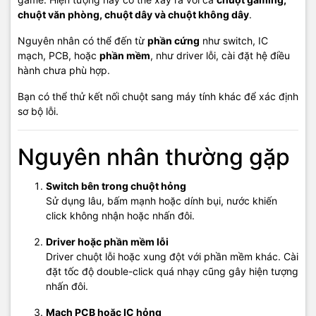
🧰 Kỹ thuật: 0968 900 202
chuột văn phòng, chuột dây và chuột không dây
.
💬 Báo giá linh kiện & thiết bị: 0939 676 502
Nguyên nhân có thể đến từ
phần cứng
như switch, IC
mạch, PCB, hoặc
phần mềm
, như driver lỗi, cài đặt hệ điều
🌐
Website:
http://maytinhphuquoc.vn
hành chưa phù hợp.
📧
Email:
vitinhhaidang.com@gmail.com
Bạn có thể thử kết nối chuột sang máy tính khác để xác định
🕗
Giờ làm việc:
8:00 – 18:00, Thứ 2 – Chủ Nhật (trừ ngày lễ)
sơ bộ lỗi.
Nguyên nhân thường gặp
#SuaChuotKhongNhanClick #ChuotNhấnDoi
Switch bên trong chuột hỏng
#ChuotKhongNhanClickPhuQuoc #MayTinhHaiDangPhuQuoc
Sử dụng lâu, bấm mạnh hoặc dính bụi, nước khiến
#KhacPhucChuotLaptop #MayTinhPhuQuoc
click không nhận hoặc nhấn đôi.
Driver hoặc phần mềm lỗi
Driver chuột lỗi hoặc xung đột với phần mềm khác. Cài
đặt tốc độ double-click quá nhạy cũng gây hiện tượng
nhấn đôi.
Mạch PCB hoặc IC hỏng