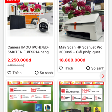
Camera IMOU IPC-B7ED-
Máy Scan HP ScanJet Pro
5M0TEA-EU/FSP14 năng
3000s5 – Giải pháp quét
lượng mặt trời
tài liệu tốc độ cao cho văn
2.250.000₫
18.800.000₫
phòng hiện đại tại Phú
2.600.000₫
Quốc
Thích
So sánh
Thích
So sánh