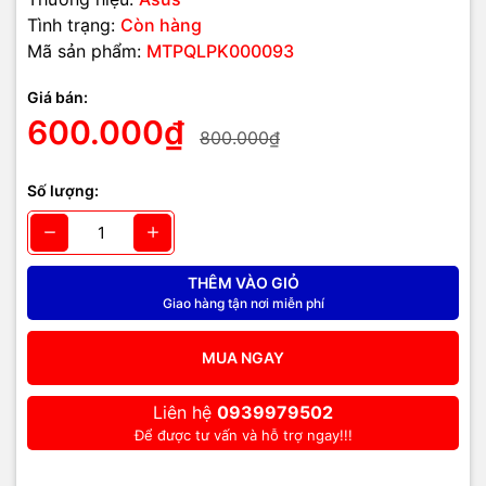
Tình trạng:
Còn hàng
Mã sản phẩm:
MTPQLPK000093
Giá bán:
600.000₫
800.000₫
Số lượng:
THÊM VÀO GIỎ
Giao hàng tận nơi miễn phí
MUA NGAY
Liên hệ
0939979502
Để được tư vấn và hỗ trợ ngay!!!