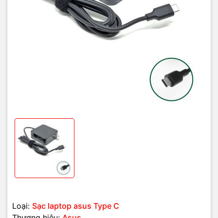
Trọng lượng
Khoảng 250g
Chất liệu vỏ
Nhựa chống cháy cao cấp
Asus, Dell, HP, Acer, MacBook và thiết bị hỗ trợ
Tương thích
PD
Bảo hành
3 – 12 tháng tùy chính sách cửa hàng
Loại:
Sạc laptop asus Type C
Thương hiệu:
Asus