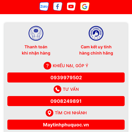
Thanh toán
Cam kết uy tính
khi nhận hàng
hàng chính hãng
KHIẾU NẠI, GÓP Ý
0939979502
TƯ VẤN
0908249891
TÌM CHI NHÁNH
Maytinhphuquoc.vn