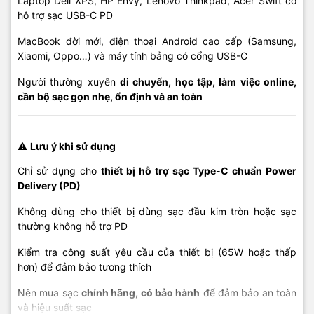
Laptop Dell XPS, HP Envy, Lenovo Thinkpad, Acer Swift có
hỗ trợ sạc USB-C PD
MacBook đời mới, điện thoại Android cao cấp (Samsung,
Xiaomi, Oppo…) và máy tính bảng có cổng USB-C
Người thường xuyên
di chuyển, học tập, làm việc online,
cần bộ sạc gọn nhẹ, ổn định và an toàn
⚠️
Lưu ý khi sử dụng
Chỉ sử dụng cho
thiết bị hỗ trợ sạc Type-C chuẩn Power
Delivery (PD)
Không dùng cho thiết bị dùng sạc đầu kim tròn hoặc sạc
thường không hỗ trợ PD
Kiểm tra công suất yêu cầu của thiết bị (65W hoặc thấp
hơn) để đảm bảo tương thích
Nên mua sạc
chính hãng, có bảo hành
để đảm bảo an toàn
và hiệu suất sạc