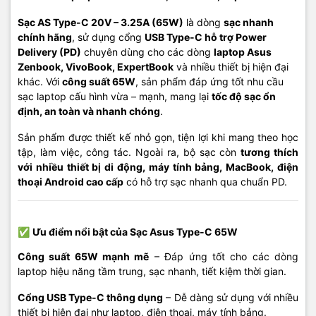
Sạc AS Type-C 20V – 3.25A (65W)
là dòng
sạc nhanh
chính hãng
, sử dụng cổng
USB Type-C hỗ trợ Power
Delivery (PD)
chuyên dùng cho các dòng
laptop Asus
Zenbook, VivoBook, ExpertBook
và nhiều thiết bị hiện đại
khác. Với
công suất 65W
, sản phẩm đáp ứng tốt nhu cầu
sạc laptop cấu hình vừa – mạnh, mang lại
tốc độ sạc ổn
định, an toàn và nhanh chóng
.
Sản phẩm được thiết kế nhỏ gọn, tiện lợi khi mang theo học
tập, làm việc, công tác. Ngoài ra, bộ sạc còn
tương thích
với nhiều thiết bị di động, máy tính bảng, MacBook, điện
thoại Android cao cấp
có hỗ trợ sạc nhanh qua chuẩn PD.
✅
Ưu điểm nổi bật của Sạc Asus Type-C 65W
Công suất 65W mạnh mẽ
– Đáp ứng tốt cho các dòng
laptop hiệu năng tầm trung, sạc nhanh, tiết kiệm thời gian.
Cổng USB Type-C thông dụng
– Dễ dàng sử dụng với nhiều
thiết bị hiện đại như laptop, điện thoại, máy tính bảng.