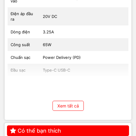
vào
Điện áp đầu
20V DC
ra
Dòng điện
3.25A
Công suất
65W
Chuẩn sạc
Power Delivery (PD)
Đầu sạc
Type-C USB-C
Chiều dài dây
Khoảng 1.5m
Trọng lượng
Khoảng 250g
Xem tất cả
Chất liệu vỏ
Nhựa chống cháy cao cấp
Lenovo Dell HP Acer MacBook và thiết bị
Tương thích
PD
Có thể bạn thích