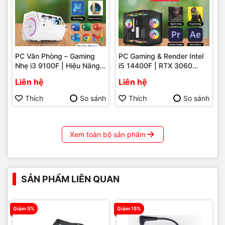
PC Văn Phòng – Gaming
PC Gaming & Render Intel
Nhẹ i3 9100F | Hiệu Năng
i5 14400F | RTX 3060
Ổn Định – Giá Tốt Tại Máy
12GB – Hiệu Năng Mạnh
Liên hệ
Liên hệ
Tính Hải Đăng Phú Quốc
Mẽ Cho Game Và Đồ Họa
Tại Phú Quốc
Thích
So sánh
Thích
So sánh
Xem toàn bộ sản phẩm
SẢN PHẨM LIÊN QUAN
Giảm 5%
Giảm 15%
G