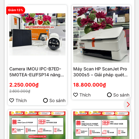
Bảo hành
3 – 12 tháng tùy chính sách
Giảm 13%
Camera IMOU IPC-B7ED-
Máy Scan HP ScanJet Pro
5M0TEA-EU/FSP14 năng
3000s5 – Giải pháp quét
lượng mặt trời
tài liệu tốc độ cao cho văn
2.250.000₫
18.800.000₫
phòng hiện đại tại Phú
2.600.000₫
Quốc
Thích
So sánh
Thích
So sánh