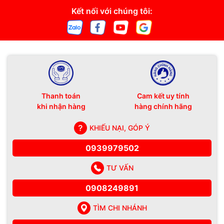
Kết nối với chúng tôi:
Thanh toán
Cam kết uy tính
khi nhận hàng
hàng chính hãng
KHIẾU NẠI, GÓP Ý
0939979502
TƯ VẤN
0908249891
TÌM CHI NHÁNH