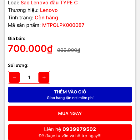
Loại:
Sạc Lenovo đầu TYPE C
Thương hiệu:
Lenovo
Tình trạng:
Còn hàng
Mã sản phẩm:
MTPQLPK000087
Giá bán:
700.000₫
900.000₫
Số lượng:
THÊM VÀO GIỎ
Giao hàng tận nơi miễn phí
MUA NGAY
Liên hệ
0939979502
Để được tư vấn và hỗ trợ ngay!!!