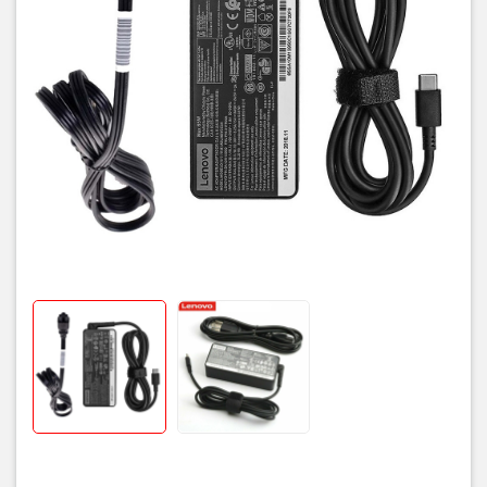
Trọng lượng
Khoảng 250g
Chất liệu vỏ
Nhựa chống cháy cao cấp
Tương thích
Lenovo Dell HP Acer MacBook và thiết bị PD
Bảo hành
3 – 12 tháng tùy chính sách