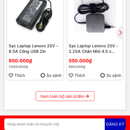
Sạc Laptop Lenovo 20V –
Sạc Laptop Lenovo 20V -
8.5A Cổng USB Zin
2.25A Chân Nhỏ 4.0 x
1.7mm Củ Vuông
950.000₫
550.000₫
1.000.000₫
650.000₫
Thích
So sánh
Thích
So sánh
Xem toàn bộ sản phẩm
ĐĂNG KÝ