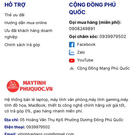
HỖ TRỢ
CỘNG ĐỒNG PHÚ
QUỐC
Thẻ ưu đãi
Gọi mua hàng (miễn phí):
Hướng dẫn mua online
0908249891
Ưu đãi khách hàng doanh
Gọi chăm sóc:
0939979502
nghiệp
Facebook
Chính sách trả góp
Zalo
YouTube
Cộng Đồng Mạng Phú Quốc
Hệ thống bán lẻ laptop, máy tính văn phòng,máy tính gaming,máy
tính đồ họa, MacBook, thiết bị công nghệ chính hãng với giá tốt,
có trả góp 0%, giao hàng nhanh miễn phí.
Địa chỉ:
05 Hoàng Văn Thụ Kp5 Phường Dương Đông Phú Quốc
Điện thoại:
0939979502
Email:
vitinhhaidang.com@gmail.com