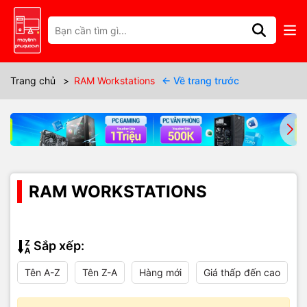
Trang chủ
>
RAM Workstations
← Về trang trước
RAM WORKSTATIONS
Sắp xếp:
Tên A-Z
Tên Z-A
Hàng mới
Giá thấp đến cao