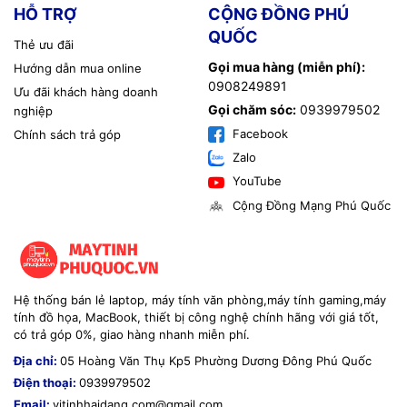
HỖ TRỢ
CỘNG ĐỒNG PHÚ
QUỐC
Thẻ ưu đãi
Gọi mua hàng (miễn phí):
Hướng dẫn mua online
0908249891
Ưu đãi khách hàng doanh
Gọi chăm sóc:
0939979502
nghiệp
Facebook
Chính sách trả góp
Zalo
YouTube
Cộng Đồng Mạng Phú Quốc
Hệ thống bán lẻ laptop, máy tính văn phòng,máy tính gaming,máy
tính đồ họa, MacBook, thiết bị công nghệ chính hãng với giá tốt,
có trả góp 0%, giao hàng nhanh miễn phí.
Địa chỉ:
05 Hoàng Văn Thụ Kp5 Phường Dương Đông Phú Quốc
Điện thoại:
0939979502
Email:
vitinhhaidang.com@gmail.com