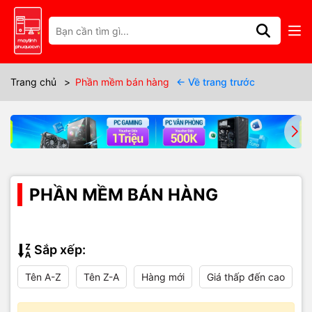
Trang chủ
>
Phần mềm bán hàng
← Về trang trước
PHẦN MỀM BÁN HÀNG
Sắp xếp:
Tên A-Z
Tên Z-A
Hàng mới
Giá thấp đến cao