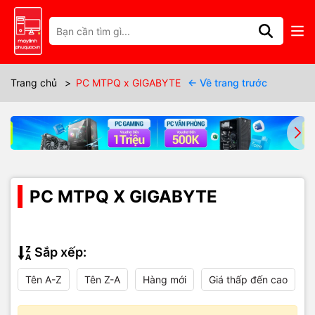
Trang chủ
>
PC MTPQ x GIGABYTE
← Về trang trước
PC MTPQ X GIGABYTE
Sắp xếp:
Tên A-Z
Tên Z-A
Hàng mới
Giá thấp đến cao