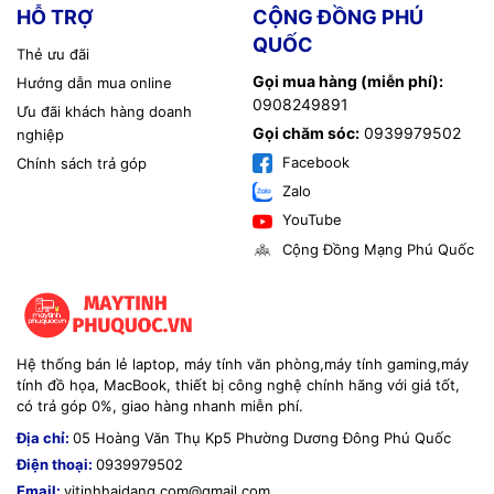
HỖ TRỢ
CỘNG ĐỒNG PHÚ
QUỐC
Thẻ ưu đãi
Gọi mua hàng (miễn phí):
Hướng dẫn mua online
0908249891
Ưu đãi khách hàng doanh
Gọi chăm sóc:
0939979502
nghiệp
Facebook
Chính sách trả góp
Zalo
YouTube
Cộng Đồng Mạng Phú Quốc
Hệ thống bán lẻ laptop, máy tính văn phòng,máy tính gaming,máy
tính đồ họa, MacBook, thiết bị công nghệ chính hãng với giá tốt,
có trả góp 0%, giao hàng nhanh miễn phí.
Địa chỉ:
05 Hoàng Văn Thụ Kp5 Phường Dương Đông Phú Quốc
Điện thoại:
0939979502
Email:
vitinhhaidang.com@gmail.com