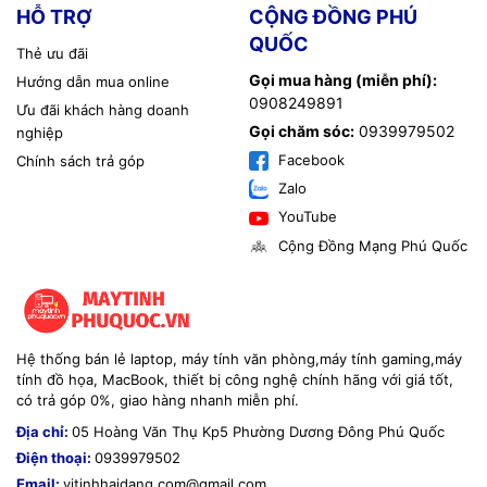
HỖ TRỢ
CỘNG ĐỒNG PHÚ
QUỐC
Thẻ ưu đãi
Gọi mua hàng (miễn phí):
Hướng dẫn mua online
0908249891
Ưu đãi khách hàng doanh
Gọi chăm sóc:
0939979502
nghiệp
Facebook
Chính sách trả góp
Zalo
YouTube
Cộng Đồng Mạng Phú Quốc
Hệ thống bán lẻ laptop, máy tính văn phòng,máy tính gaming,máy
tính đồ họa, MacBook, thiết bị công nghệ chính hãng với giá tốt,
có trả góp 0%, giao hàng nhanh miễn phí.
Địa chỉ:
05 Hoàng Văn Thụ Kp5 Phường Dương Đông Phú Quốc
Điện thoại:
0939979502
Email:
vitinhhaidang.com@gmail.com