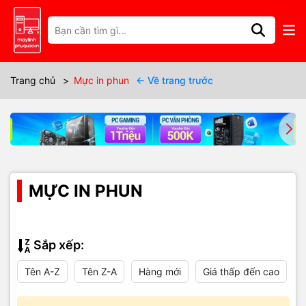
Trang chủ
>
Mực in phun
← Về trang trước
MỰC IN PHUN
Sắp xếp:
Tên A-Z
Tên Z-A
Hàng mới
Giá thấp đến cao