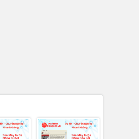
angPhuQuoc