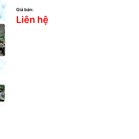
g số kỹ thuật
Giá bán:
Liên hệ
 Máy In Phun Ra Sai Màu, Nhạt Màu –
n Nhân & Khắc Phục Tại Phú Quốc 
thiệu tình trạng
n màu in ra
màu bị sai lệch, quá nhạt, thiếu độ bão hòa
hoặc
không
ình
😓?
rất phổ biến ở máy in phun do đầu in, mực, driver hoặc hệ thống căn 
n đề.
này khiến
hình ảnh thiếu chi tiết, màu loang lổ
, in tài liệu không ch
ởng đến công việc văn phòng, đồ họa và in ấn.
ên nhân phổ biến