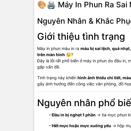
🎨🖨️ Máy In Phun Ra Sai
Nhữn
Nguyên Nhân & Khắc Phục
- Đầu
Giới thiệu tình trạng
- Hộ
Máy in phun màu in ra
màu bị sai lệch, quá nhạt
- Bộ 
trên màn hình
😓?
Đây là lỗi rất phổ biến ở máy in phun do đầu in,
- Dri
gặp vấn đề.
Khắc
Tình trạng này khiến
hình ảnh thiếu chi tiết, mà
gây ảnh hưởng đến công việc văn phòng, đồ họa 
- Ch
Nguyên nhân phổ bi
- Kiể
- Chạ
- Đầu in bị nghẹt 1 phần
→ tia mực phun k
- Căn
- Hết mực hoặc mực xuống yếu
→ hộp mự