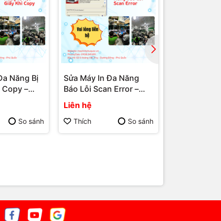
Đa Năng Bị
Sửa Máy In Đa Năng
Sửa Máy In 
i Copy –
Báo Lỗi Scan Error –
Không Nhận
a Chữa Phú
Dịch Vụ Sửa Chữa Phú
Dịch Vụ Sửa
Liên hệ
Liên hệ
Tính Phú
Quốc | Máy Tính Phú
Quốc | Máy 
ính Hải Đăng
Quốc | Vi Tính Hải Đăng
Quốc | Vi Tí
So sánh
Thích
So sánh
Thích