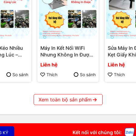
 Phú Quốc
.000đ
.000đ
 Kéo Nhiều
Máy In Kết Nối WiFi
Sửa Máy In 
ng Lúc –
Nhưng Không In Được –
Kẹt Giấy Kh
 400.000đ
a Chữa Phú
Dịch Vụ Sửa Chữa Phú
Dịch Vụ Sử
Liên hệ
Liên hệ
g máy
 Tính Phú
Quốc | Máy Tính Phú
Quốc | Máy 
ính Hải Đăng
Quốc | Vi Tính Hải Đăng
Quốc | Vi T
So sánh
Thích
So sánh
Thích
her – HP)
Xem toàn bộ sản phẩm
P. Dương Đông, TP. Phú Quốc
ương Đông, TP. Phú Quốc
651
Kết nối với chúng tôi:
G KÝ