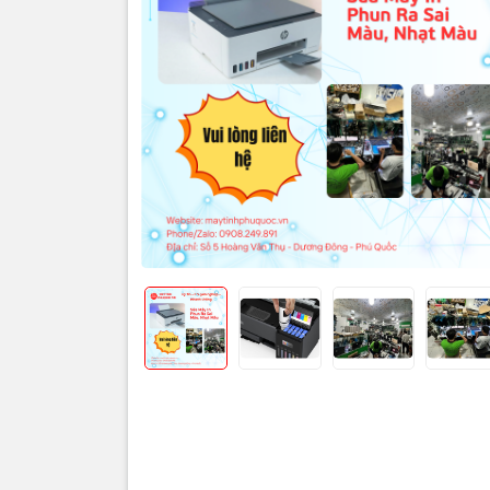
Thôn
🎨🖨️
Nguyê
Giới 
Máy in phu
trên màn h
Đây là lỗi 
sắc gặp vấ
Tình trạng 
gây ảnh hư
Nguy