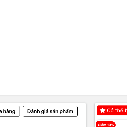
 in bị nghẹt 1 phần
→ tia mực phun không đều, dẫn đến màu nhạt ho
t mực hoặc mực xuống yếu
→ hộp mực còn nhưng không cấp đủ lư
c in kém chất lượng
→ dễ loang màu, sai màu, gây nghẹt đầu in.
 căn chỉnh (Alignment/Calibration)
→ màu bị lệch sắc, sai tông.
ver hoặc profile màu sai
→ không đúng chế độ in (Draft, Grayscale).
y in hút mực kém
→ làm bản in bị nhạt hoặc loang.
iệu nhận biết
 Cyan/Magenta/Yellow/Black in ra không đúng so với hình ảnh.
h bị nhạt màu hoặc không có độ đậm cần thiết.
ảnh bị
ngã xanh, ngã vàng hoặc ám hồng
.
Có thể 
a hàng
Đánh giá sản phẩm
test màu bị thiếu 1–2 ô màu hoặc xuất hiện sọc trắng.
 mực còn nhưng bản in vẫn nhạt → nghi nghẹt đầu in.
Giảm 13%