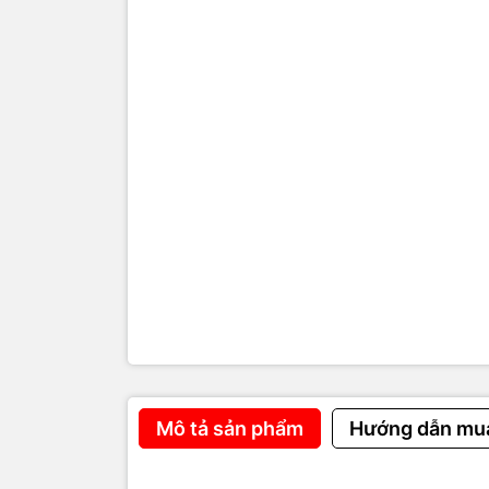
- Đầu
- Hế
- Mự
- Lỗi
- Dri
- Giấ
Dấu h
- Màu
- Hìn
- In 
Mô tả sản phẩm
Hướng dẫn mu
- In 
- Hộp