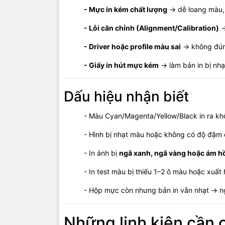
- Thử
- Mực in kém chất lượng
→ dễ loang màu, 
- Kiể
- Lỗi căn chỉnh (Alignment/Calibration)
→
⚠️
Nếu đã v
- Driver hoặc profile màu sai
→ không đúng
tắc nặng ho
- Giấy in hút mực kém
→ làm bản in bị nhạ
Dịch
Dấu hiệu nhận biết
🔧 Vệ sinh
- Màu Cyan/Magenta/Yellow/Black in ra kh
🔧 Sửa chữ
🔧 Khắc phụ
- Hình bị nhạt màu hoặc không có độ đậm c
🔧 Xử lý l
🔧 Thay mự
- In ảnh bị
ngã xanh, ngã vàng hoặc ám h
- In test màu bị thiếu 1–2 ô màu hoặc xuất 
Cam kết dị
- Hộp mực còn nhưng bản in vẫn nhạt → ng
- Xử 
Những linh kiện cần 
- Khô