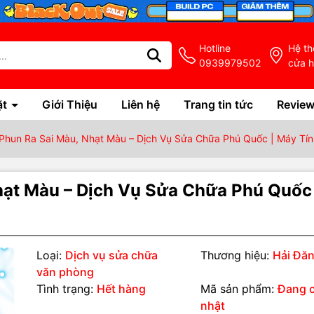
Hotline
Hệ t
0939979502
cửa 
ặt
Giới Thiệu
Liên hệ
Trang tin tức
Revie
Phun Ra Sai Màu, Nhạt Màu – Dịch Vụ Sửa Chữa Phú Quốc | Máy Tính
hạt Màu – Dịch Vụ Sửa Chữa Phú Quốc 
Loại:
Dịch vụ sửa chữa
Thương hiệu:
Hải Đă
văn phòng
Tình trạng:
Hết hàng
Mã sản phẩm:
Đang 
nhật