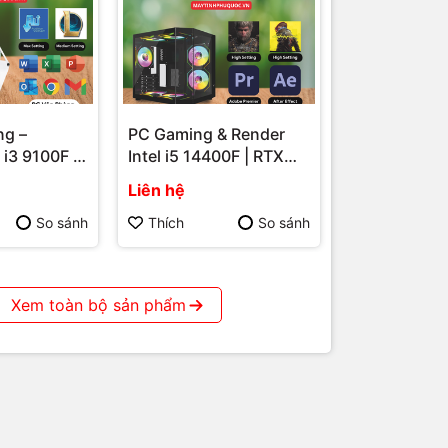
 có thể bị
ng –
PC Gaming & Render
i3 9100F |
Intel i5 14400F | RTX
Quốc
n Định –
3060 12GB – Hiệu Năng
Liên hệ
Máy Tính
Mạnh Mẽ Cho Game Và
hú Quốc
Đồ Họa Tại Phú Quốc
So sánh
Thích
So sánh
Xem toàn bộ sản phẩm