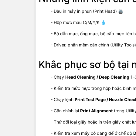
- Lin
- Đầu in máy in phun (Print Head) 🖨️
- Uy 
- Hộp mực màu C/M/Y/K 💧
- Bộ dẫn mực, ống mực, bộ cấp mực liên t
Giá 
- Driver, phần mềm căn chỉnh (Utility Tools)
- Vệ 
Khắc phục sơ bộ tại 
- Sửa
- Căn
- Chạy
Head Cleaning / Deep Cleaning
1–3
- Tha
- Kiểm tra mức mực trong hộp hoặc bình 
(Chi phí th
- Chạy lệnh
Print Test Page / Nozzle Chec
- Căn chỉnh lại
Print Alignment
trong Utilit
Thông
- Thử đổi loại giấy hoặc in trên giấy chất l
📍
Cơ sở 1:
- Kiểm tra xem máy có đang để ở chế độ
D
📍
Cơ sở 2