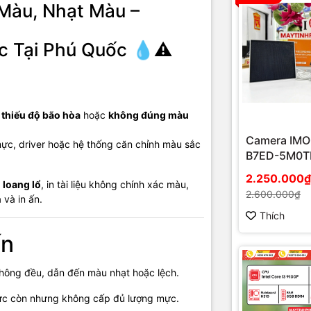
 Màu, Nhạt Màu –
g linh kiện cần chú ý
 Tại Phú Quốc 💧⚠️
 in máy in phun (Print Head) 🖨️
p mực màu C/M/Y/K 💧
, thiếu độ bão hòa
hoặc
không đúng màu
dẫn mực, ống mực, bộ cấp mực liên tục
Camera IMO
 mực, driver hoặc hệ thống căn chỉnh màu sắc
ver, phần mềm căn chỉnh (Utility Tools)
B7ED-5M0T
EU/FSP14 n
2.250.000₫
 phục sơ bộ tại nhà (nếu có th
u loang lổ
, in tài liệu không chính xác màu,
mặt trời
2.600.000₫
và in ấn.
Thích
ạy
Head Cleaning / Deep Cleaning
1–3 lần.
ến
m tra mức mực trong hộp hoặc bình mực.
y lệnh
Print Test Page / Nozzle Check
để xem màu nào đang lỗi.
hông đều, dẫn đến màu nhạt hoặc lệch.
 chỉnh lại
Print Alignment
trong Utility của máy in.
c còn nhưng không cấp đủ lượng mực.