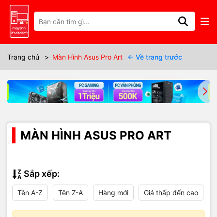
Trang chủ
>
Màn Hình Asus Pro Art
← Về trang trước
MÀN HÌNH ASUS PRO ART
Sắp xếp:
Tên A-Z
Tên Z-A
Hàng mới
Giá thấp đến cao