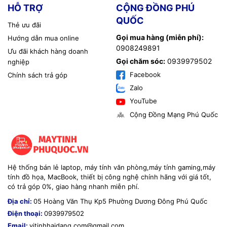
HỖ TRỢ
CỘNG ĐỒNG PHÚ
QUỐC
Thẻ ưu đãi
Gọi mua hàng (miễn phí):
Hướng dẫn mua online
0908249891
Ưu đãi khách hàng doanh
Gọi chăm sóc:
0939979502
nghiệp
Facebook
Chính sách trả góp
Zalo
YouTube
Cộng Đồng Mạng Phú Quốc
Hệ thống bán lẻ laptop, máy tính văn phòng,máy tính gaming,máy
tính đồ họa, MacBook, thiết bị công nghệ chính hãng với giá tốt,
có trả góp 0%, giao hàng nhanh miễn phí.
Địa chỉ:
05 Hoàng Văn Thụ Kp5 Phường Dương Đông Phú Quốc
Điện thoại:
0939979502
Email:
vitinhhaidang.com@gmail.com