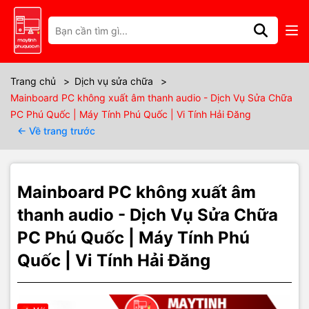
Thông số kỹ thuật
Mainboard PC Không Xuất Âm
Trang chủ
>
Dịch vụ sửa chữa
>
Mainboard PC không xuất âm thanh audio - Dịch Vụ Sửa Chữa
Thanh – Khắc Phục Nhanh Tại Phú
PC Phú Quốc | Máy Tính Phú Quốc | Vi Tính Hải Đăng
← Về trang trước
Quốc
Giới thiệu tình trạng
Mainboard PC không xuất âm
Mainboard PC không xuất âm thanh là vấn đề thường gặp khiến
thanh audio - Dịch Vụ Sửa Chữa
máy tính không phát ra âm thanh từ loa tích hợp hoặc loa ngoài.
PC Phú Quốc | Máy Tính Phú
Triệu chứng phổ biến bao gồm:
Quốc | Vi Tính Hải Đăng
- Loa không có âm thanh khi xem video, nghe nhạc, chơi
game.
- Biểu tượng loa trên Windows hiển thị dấu “x” hoặc báo lỗi.