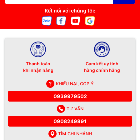
Kết nối với chúng tôi:
Thanh toán
Cam kết uy tính
khi nhận hàng
hàng chính hãng
KHIẾU NẠI, GÓP Ý
0939979502
TƯ VẤN
0908249891
TÌM CHI NHÁNH