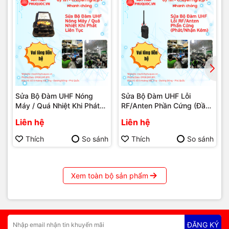
#SuaMainboardPCPhuQuoc
#MainboardPCKhongXuatAmThanh
#MayTinhHaiDangPhuQuoc #KhacPhucAudioPC
#MayTinhPhuQuoc
Sửa Bộ Đàm UHF Nóng
Sửa Bộ Đàm UHF Lỗi
Máy / Quá Nhiệt Khi Phát
RF/Anten Phần Cứng (Đầu
Liên Tục – Dịch Vụ Sửa
nối anten - Phát/Nhận Kém)
Liên hệ
Liên hệ
Chữa Phú Quốc | Máy Tính
– Dịch Vụ Sửa Chữa Phú
Phú Quốc | Vi Tính Hải
Quốc | Máy Tính Phú Quốc
Thích
So sánh
Thích
So sánh
Đăng
| Vi Tính Hải Đăng
Xem toàn bộ sản phẩm
ĐĂNG KÝ