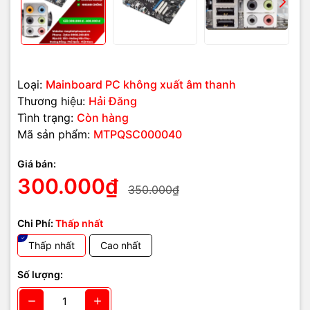
2. Driver âm thanh báo lỗi hoặc Windows không nhận card audio
- Nguyên nhân: driver chưa cài, xung đột driver, BIOS chưa
kích hoạt onboard audio.
- Biện pháp: cài lại driver từ trang chủ mainboard, bật
Loại:
Mainboard PC không xuất âm thanh
onboard audio trong BIOS.
Thương hiệu:
Hải Đăng
Tình trạng:
Còn hàng
3. Âm thanh bị rè, mất đoạn hoặc chỉ phát được một kênh
Mã sản phẩm:
MTPQSC000040
- Nguyên nhân: chân IC hoặc tụ lọc hỏng, jack audio lỏng,
Giá bán:
mainboard bị oxy hóa.
300.000₫
350.000₫
- Biện pháp: vệ sinh jack audio, kiểm tra phần cứng nếu
driver đã chuẩn.
Chi Phí:
Thấp nhất
4. Một số cổng audio không hoạt động
Thấp nhất
Cao nhất
- Nguyên nhân: IC audio lỗi cổng, driver chưa cập nhật,
Số lượng:
phần mềm chặn tín hiệu.
- Biện pháp: kiểm tra cài đặt Windows, thử các thiết bị khác,