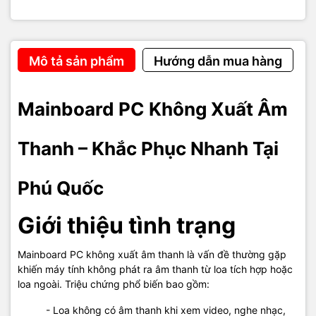
📍 Cơ sở 2: 05 Hoàng Văn Thụ, Khu phố 5, P. Dương Đông, TP.
Phú Quốc, Kiên Giang
📞 Hotline tư vấn: 0908 249 891 – 02973 996 651
🧰 Kỹ thuật: 0968 900 202
Mô tả sản phẩm
Hướng dẫn mua hàng
💬 Báo giá linh kiện & thiết bị: 0939 676 502
Mainboard PC Không Xuất Âm
🌐
Website:
maytinhphuquoc.vn
📧
Email:
vitinhhaidang.com@gmail.com
Thanh – Khắc Phục Nhanh Tại
🕗
Giờ làm việc:
8:00 – 18:00 (Thứ 2 – Chủ Nhật, trừ ngày lễ)
Phú Quốc
Giới thiệu tình trạng
#SuaMainboardPCPhuQuoc #MainboardPCKhongXuatAmThanh
#MayTinhHaiDangPhuQuoc #KhacPhucAudioPC
#MayTinhPhuQuoc
Mainboard PC không xuất âm thanh là vấn đề thường gặp
khiến máy tính không phát ra âm thanh từ loa tích hợp hoặc
loa ngoài. Triệu chứng phổ biến bao gồm:
- Loa không có âm thanh khi xem video, nghe nhạc,