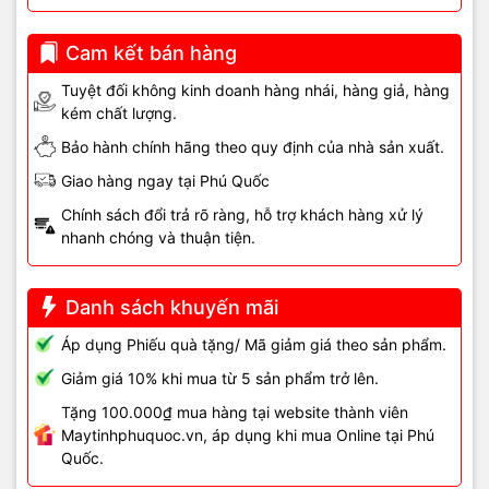
Nguyên nhân thường gặp:
IC âm thanh hỏng, tụ lọc lỗi, jack audio
tiếp xúc kém, driver lỗi. Việc sửa chữa yêu cầu kỹ thuật viên giàu
kinh nghiệm và thiết bị chuẩn để tránh làm hỏng các linh kiện
Cam kết bán hàng
khác.
Tuyệt đối không kinh doanh hàng nhái, hàng giả, hàng
kém chất lượng.
Cam kết dịch vụ
Bảo hành chính hãng theo quy định của nhà sản xuất.
Giao hàng ngay tại Phú Quốc
- Sửa chữa nhanh chóng, chính xác, bảo vệ dữ liệu khách
hàng.
Chính sách đổi trả rõ ràng, hỗ trợ khách hàng xử lý
nhanh chóng và thuận tiện.
- Hỗ trợ tận nơi hoặc nhận máy tại trung tâm.
- Linh kiện thay thế chính hãng, bảo hành rõ ràng.
Danh sách khuyến mãi
- Uy tín – Trung thực – Hiệu quả – Nhanh lấy liền.
Áp dụng Phiếu quà tặng/ Mã giảm giá theo sản phẩm.
Giảm giá 10% khi mua từ 5 sản phẩm trở lên.
Thông tin liên hệ
Tặng 100.000₫ mua hàng tại website thành viên
Maytinhphuquoc.vn, áp dụng khi mua Online tại Phú
📍 Cơ sở 1: 121 Nguyễn Trung Trực, Khu phố 4, P. Dương Đông,
Quốc.
TP. Phú Quốc, Kiên Giang