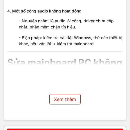
4. Một số cổng audio không hoạt động
- Nguyên nhân: IC audio lỗi cổng, driver chưa cập
nhật, phần mềm chặn tín hiệu.
- Biện pháp: kiểm tra cài đặt Windows, thử các thiết bị
khác, nếu vẫn lỗi → kiểm tra mainboard.
Sửa mainboard PC không
xuất âm thanh tại Phú
Quốc
Xem thêm
Tại
Vi Tính Hải Đăng Phú Quốc
, chúng tôi nhận sửa
Mainboard PC không xuất âm thanh
với quy trình chuyên
nghiệp:
- Kiểm tra tổng thể hệ thống âm thanh
: driver, BIOS,
cổng audio, loa tích hợp và loa ngoài.