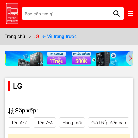
Trang chủ
>
LG
← Về trang trước
LG
Sắp xếp:
Tên A-Z
Tên Z-A
Hàng mới
Giá thấp đến cao