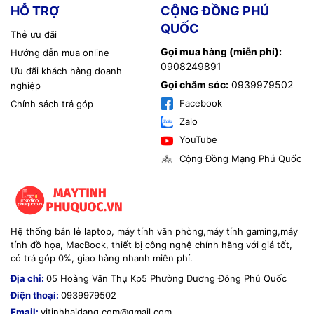
HỖ TRỢ
CỘNG ĐỒNG PHÚ
QUỐC
Thẻ ưu đãi
Gọi mua hàng (miễn phí):
Hướng dẫn mua online
0908249891
Ưu đãi khách hàng doanh
Gọi chăm sóc:
0939979502
nghiệp
Facebook
Chính sách trả góp
Zalo
YouTube
Cộng Đồng Mạng Phú Quốc
Hệ thống bán lẻ laptop, máy tính văn phòng,máy tính gaming,máy
tính đồ họa, MacBook, thiết bị công nghệ chính hãng với giá tốt,
có trả góp 0%, giao hàng nhanh miễn phí.
Địa chỉ:
05 Hoàng Văn Thụ Kp5 Phường Dương Đông Phú Quốc
Điện thoại:
0939979502
Email:
vitinhhaidang.com@gmail.com