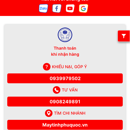
Thanh toán
khi nhận hàng
KHIẾU NẠI, GÓP Ý
0939979502
TƯ VẤN
0908249891
TÌM CHI NHÁNH
Maytinhphuquoc.vn