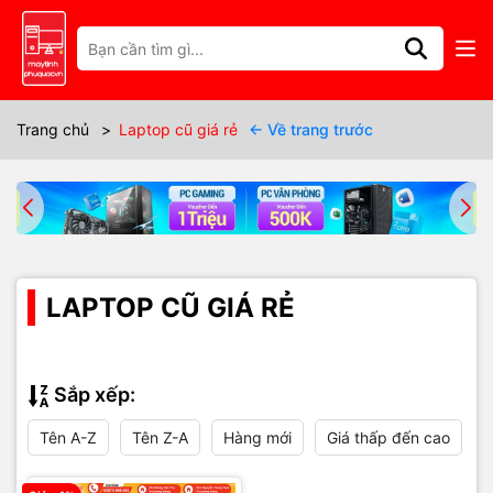
Trang chủ
>
Laptop cũ giá rẻ
← Về trang trước
LAPTOP CŨ GIÁ RẺ
Sắp xếp:
Tên A-Z
Tên Z-A
Hàng mới
Giá thấp đến cao