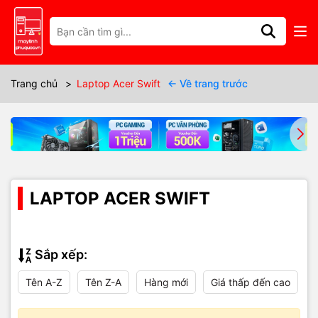
Trang chủ
>
Laptop Acer Swift
← Về trang trước
LAPTOP ACER SWIFT
Sắp xếp:
Tên A-Z
Tên Z-A
Hàng mới
Giá thấp đến cao