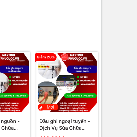
Giảm 20%
Mới
 nguồn -
Đầu ghi ngoại tuyến -
a Chữa
Dịch Vụ Sửa Chữa
 Quốc |
Camera Phú Quốc |