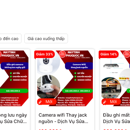
p đến cao
Giá cao xuống thấp
Giảm 33%
Giảm 14%
Mới
Mới
ông lưu ngày
Camera wifi Thay jack
Đầu ghi mất
Vụ Sửa Chữa
nguồn - Dịch Vụ Sửa
Dịch Vụ Sử
 Quốc |
Chữa Camera Phú
Camera Phú