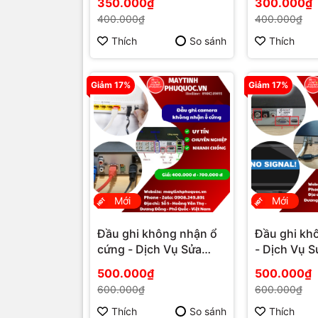
350.000₫
300.000₫
Quốc | Máy Tính Phú
Máy Tính Ph
400.000₫
400.000₫
Quốc | Vi Tính Hải Đăng
Tính Hải Đ
Thích
So sánh
Thích
Giảm 17%
Giảm 17%
Mới
Mới
Đầu ghi không nhận ổ
Đầu ghi khô
cứng - Dịch Vụ Sửa
- Dịch Vụ 
Chữa Camera Phú
Camera Phú
500.000₫
500.000₫
Quốc | Máy Tính Phú
Máy Tính Ph
600.000₫
600.000₫
Quốc | Vi Tính Hải Đăng
Tính Hải Đ
Thích
So sánh
Thích