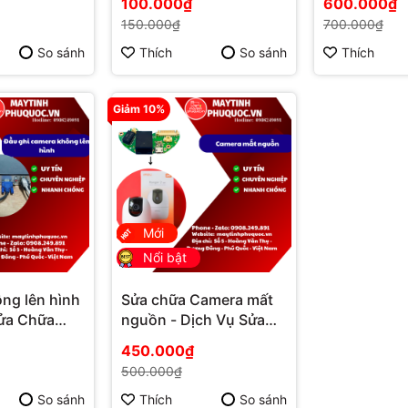
100.000₫
600.000₫
ú Quốc | Vi
Quốc | Máy Tính Phú
Máy Tính Ph
150.000₫
700.000₫
ăng
Quốc | Vi Tính Hải Đăng
Tính Hải Đă
So sánh
Thích
So sánh
Thích
Giảm 10%
Mới
Nổi bật
ng lên hình
Sửa chữa Camera mất
Sửa Chữa
nguồn - Dịch Vụ Sửa
 Quốc |
Chữa Camera Phú
450.000₫
ú Quốc | Vi
Quốc | Máy Tính Phú
500.000₫
ăng
Quốc | Vi Tính Hải Đăng
So sánh
Thích
So sánh