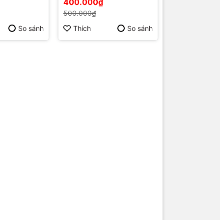
400.000₫
ú Quốc | Vi
Máy Tính Phú Quốc | Vi
500.000₫
ng
Tính Hải Đăng
So sánh
Thích
So sánh