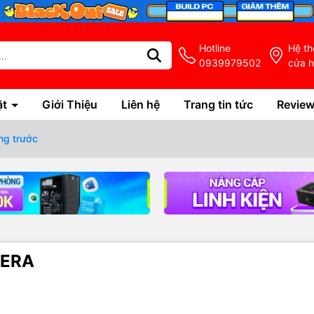
Hotline
Hệ t
0939979502
cửa 
ặt
Giới Thiệu
Liên hệ
Trang tin tức
Revie
ng trước
MERA