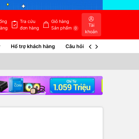
hống
Tra cứu
Giỏ hàng
Tài
hàng
đơn hàng
Sản phẩm
0
khoản
w
Hổ trợ khách hàng
Câu hỏi thường gặp
Tra c