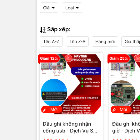
Giá
Loại
Sắp xếp:
Tên A-Z
Tên Z-A
Hàng mới
Giá thấ
Giảm 12%
Giảm 25%
Mới
Mới
Đầu ghi không nhận
Đầu ghi kh
cổng usb - Dịch Vụ Sửa
giờ - Dịch 
Chữa Camera Phú
Camera Phú