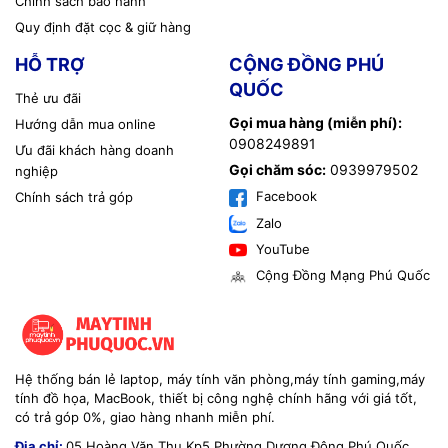
Chính sách bảo hành
Quy định đặt cọc & giữ hàng
HỖ TRỢ
CỘNG ĐỒNG PHÚ
QUỐC
Thẻ ưu đãi
Gọi mua hàng (miễn phí):
Hướng dẫn mua online
0908249891
Ưu đãi khách hàng doanh
Gọi chăm sóc:
0939979502
nghiệp
Facebook
Chính sách trả góp
Zalo
YouTube
Cộng Đồng Mạng Phú Quốc
Hệ thống bán lẻ laptop, máy tính văn phòng,máy tính gaming,máy
tính đồ họa, MacBook, thiết bị công nghệ chính hãng với giá tốt,
có trả góp 0%, giao hàng nhanh miễn phí.
Địa chỉ:
05 Hoàng Văn Thụ Kp5 Phường Dương Đông Phú Quốc