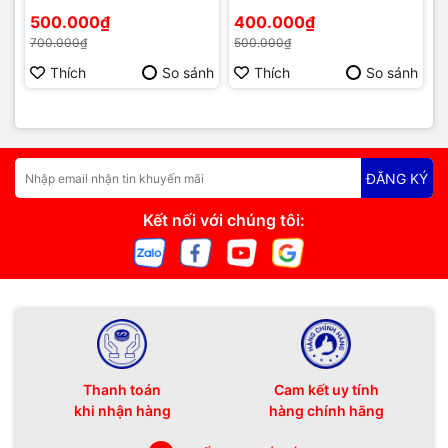
Phú Quốc | Máy Tính Phú
chấm công Phú Quốc | Máy
500.000₫
400.000₫
Quốc | Vi Tính Hải Đăng
Tính Phú Quốc | Vi Tính Hải
700.000₫
500.000₫
Đăng
Thích
So sánh
Thích
So sánh
ĐĂNG KÝ
Kết nối với chúng tôi:
Thanh toán
Cam kết uy tính
khi nhận hàng
hàng chính hãng