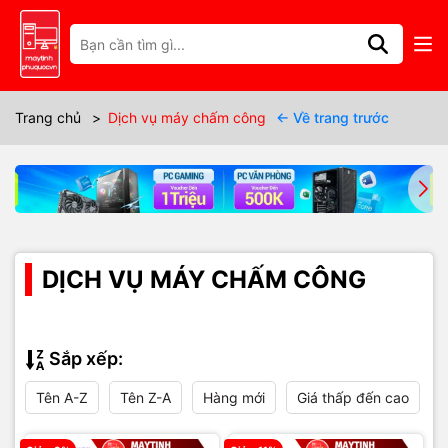
Trang chủ
>
Dịch vụ máy chấm công
← Về trang trước
DỊCH VỤ MÁY CHẤM CÔNG
Sắp xếp:
Tên A-Z
Tên Z-A
Hàng mới
Giá thấp đến cao