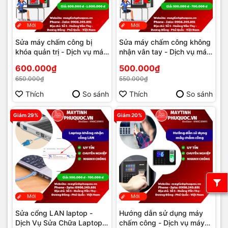
Mới
Mới
Sửa máy chấm công bị
Sửa máy chấm công không
khóa quản trị - Dịch vụ máy
nhận vân tay - Dịch vụ máy
chấm công Phú Quốc | Máy
chấm công Phú Quốc | Máy
600.000₫
500.000₫
Tính Phú Quốc | Vi Tính Hải
Tính Phú Quốc | Vi Tính Hải
650.000₫
550.000₫
Đăng
Đăng
Thích
So sánh
Thích
So sánh
Giảm 29%
Giảm 20%
Mới
Mới
Sửa cổng LAN laptop -
Hướng dẫn sử dụng máy
Dịch Vụ Sửa Chữa Laptop
chấm công - Dịch vụ máy