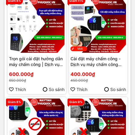
Giảm 8%
Giảm 11%
Mới
Trọn gói cài đặt hướng dẫn
Cài đặt máy chấm công -
máy chấm công | Dịch vụ
Dịch vụ máy chấm công
máy chấm công | Máy Tính
Phú Quốc | Máy Tính Phú
600.000₫
400.000₫
Phú Quốc | Vi Tính Hải
Quốc | Vi Tính Hải Đăng
650.000₫
450.000₫
Đăng
Thích
So sánh
Thích
So sánh
Giảm 8%
Giảm 9%