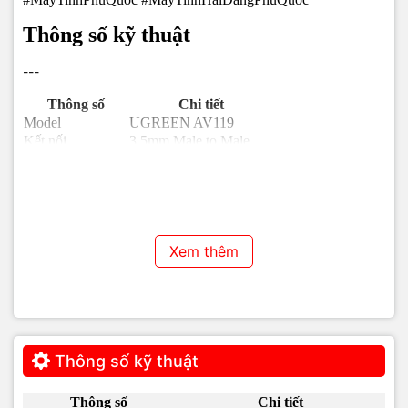
Thông số kỹ thuật
---
Thông số
Chi tiết
Model
UGREEN AV119
Kết nối
3.5mm Male to Male
Thiết kế
1 đầu vuông góc 90 độ
Chất liệu dây
TPE dẹt chống rối
Chất liệu đầu cắm
Mạ vàng
Chức năng
Truyền tín hiệu âm thanh
Tương thích
Điện thoại, laptop, loa
Tình trạng
Mới
Xem thêm
Bảo hành
0 tháng
Thông số kỹ thuật
Thông số
Chi tiết