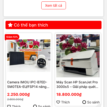
Xem tất cả
Có thể bạn thích
Giảm 13%
Camera IMOU IPC-B7ED-
Máy Scan HP ScanJet Pro
5M0TEA-EU/FSP14 năng
3000s5 – Giải pháp quét
lượng mặt trời
tài liệu tốc độ cao cho văn
2.250.000₫
18.800.000₫
phòng hiện đại tại Phú
2.600.000₫
Quốc
Thích
So sánh
Thích
So sánh