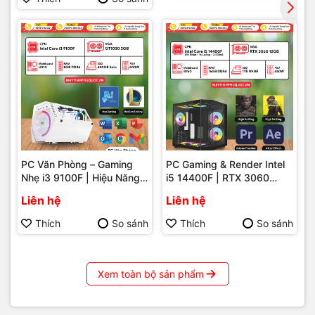
PC Văn Phòng – Gaming
PC Gaming & Render Intel
Nhẹ i3 9100F | Hiệu Năng
i5 14400F | RTX 3060
Ổn Định – Giá Tốt Tại Máy
12GB – Hiệu Năng Mạnh
Liên hệ
Liên hệ
Tính Hải Đăng Phú Quốc
Mẽ Cho Game Và Đồ Họa
Tại Phú Quốc
Thích
So sánh
Thích
So sánh
Xem toàn bộ sản phẩm