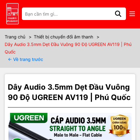
Thông số kỹ thuật
Thông số
Chi tiết
Model
UGREEN AV119
Kết nối
3.5mm Male to Male
Trang chủ
>
Thiết bị chuyển đổi âm thanh
>
Thiết kế
1 đầu vuông góc 90 độ
Dây Audio 3.5mm Dẹt Đầu Vuông 90 Độ UGREEN AV119 | Phú
Chất liệu dây
TPE dẹt chống rối
Quốc
Chất liệu đầu cắm
Mạ vàng
← Về trang trước
Chức năng
Truyền tín hiệu âm thanh
Tương thích
Điện thoại, laptop, loa
Tình trạng
Mới
Bảo hành
0 tháng
Dây Audio 3.5mm Dẹt Đầu Vuông
90 Độ UGREEN AV119 | Phú Quốc