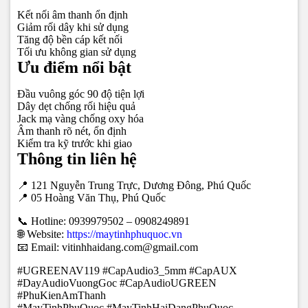
Kết nối âm thanh ổn định
Giảm rối dây khi sử dụng
Tăng độ bền cáp kết nối
Tối ưu không gian sử dụng
Ưu điểm nổi bật
Đầu vuông góc 90 độ tiện lợi
Dây dẹt chống rối hiệu quả
Jack mạ vàng chống oxy hóa
Âm thanh rõ nét, ổn định
Kiểm tra kỹ trước khi giao
Thông tin liên hệ
📍 121 Nguyễn Trung Trực, Dương Đông, Phú Quốc
📍 05 Hoàng Văn Thụ, Phú Quốc
📞 Hotline: 0939979502 – 0908249891
🌐 Website:
https://maytinhphuquoc.vn
📧 Email: vitinhhaidang.com@gmail.com
#UGREENAV119 #CapAudio3_5mm #CapAUX
#DayAudioVuongGoc #CapAudioUGREEN
#PhuKienAmThanh
#MayTinhPhuQuoc #MayTinhHaiDangPhuQuoc