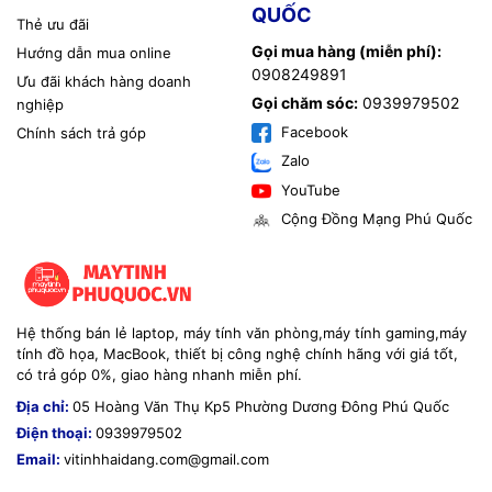
QUỐC
Thẻ ưu đãi
Gọi mua hàng (miễn phí):
Hướng dẫn mua online
0908249891
Ưu đãi khách hàng doanh
Gọi chăm sóc:
0939979502
nghiệp
Facebook
Chính sách trả góp
Zalo
YouTube
Cộng Đồng Mạng Phú Quốc
Hệ thống bán lẻ laptop, máy tính văn phòng,máy tính gaming,máy
tính đồ họa, MacBook, thiết bị công nghệ chính hãng với giá tốt,
có trả góp 0%, giao hàng nhanh miễn phí.
Địa chỉ:
05 Hoàng Văn Thụ Kp5 Phường Dương Đông Phú Quốc
Điện thoại:
0939979502
Email:
vitinhhaidang.com@gmail.com