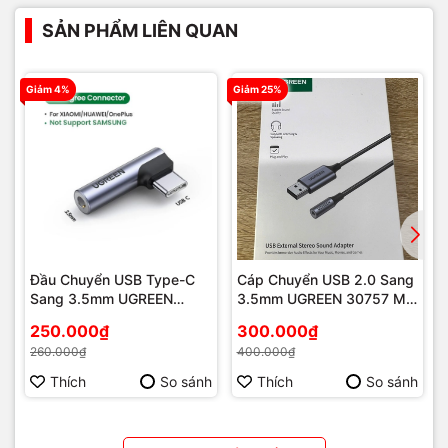
SẢN PHẨM LIÊN QUAN
Giảm 4%
Giảm 25%
G
Đầu Chuyển USB Type-C
Cáp Chuyển USB 2.0 Sang
Sang 3.5mm UGREEN
3.5mm UGREEN 30757 Mic
CM460 | Phú Quốc
+ Loa | Phú Quốc
250.000₫
300.000₫
260.000₫
400.000₫
Thích
So sánh
Thích
So sánh