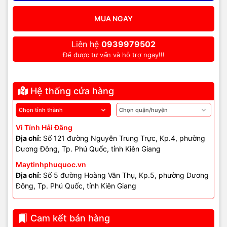
MUA NGAY
Liên hệ
0939979502
Để được tư vấn và hỗ trợ ngay!!!
Hệ thống cửa hàng
Vi Tính Hải Đăng
Địa chỉ:
Số 121 đường Nguyễn Trung Trực, Kp.4, phường
Dương Đông, Tp. Phú Quốc, tỉnh Kiên Giang
Maytinhphuquoc.vn
Địa chỉ:
Số 5 đường Hoàng Văn Thụ, Kp.5, phường Dương
Đông, Tp. Phú Quốc, tỉnh Kiên Giang
Cam kết bán hàng