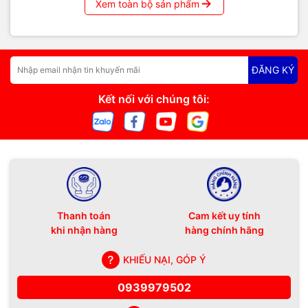
Xem toàn bộ sản phẩm
ĐĂNG KÝ
Kết nối với chúng tôi:
Thanh toán
Cam kết uy tính
khi nhận hàng
hàng chính hãng
KHIẾU NẠI, GÓP Ý
0939979502