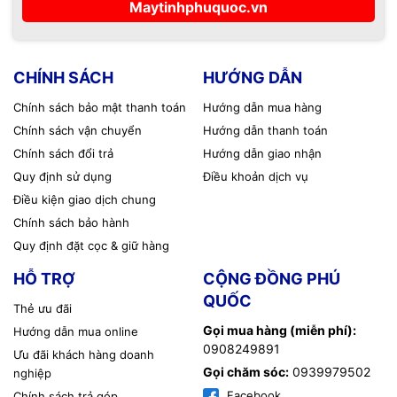
Maytinhphuquoc.vn
(tặng kèm) để điều chỉnh cảm giác chuột theo phong cách
riêng của bạn.
Đèn LED RGB LIGHTSYNC:
Tuỳ chỉnh màu sắc rực rỡ theo
🌈
hiệu ứng game hoặc đồng bộ cùng hệ sinh thái Logitech.
CHÍNH SÁCH
HƯỚNG DẪN
Bộ nhớ tích hợp:
Lưu trữ profile tuỳ chỉnh trực tiếp trên
🧠
chuột, tiện lợi mang theo khi thi đấu.
Chính sách bảo mật thanh toán
Hướng dẫn mua hàng
Thiết kế công thái học:
Dáng chuột ôm tay giúp cầm nắm
💪
Chính sách vận chuyển
Hướng dẫn thanh toán
thoải mái suốt nhiều giờ chơi game liên tục.
Chính sách đổi trả
Hướng dẫn giao nhận
Kết nối USB có dây:
Đảm bảo tín hiệu ổn định và phản hồi
🔌
Quy định sử dụng
Điều khoản dịch vụ
tức thì trong mọi thao tác.
Hoàn Hảo Cho Game Thủ Và Người Dùng Chuyên
🎮
Điều kiện giao dịch chung
Nghiệp
Chính sách bảo hành
Quy định đặt cọc & giữ hàng
Dù bạn là một streamer, designer hay chiến binh trong các
tựa game nặng như Valorant, PUBG, CS:GO – Logitech G502
HỖ TRỢ
CỘNG ĐỒNG PHÚ
HERO luôn là vũ khí tối thượng giúp bạn làm chủ trận chiến
QUỐC
và công việc.
Thẻ ưu đãi
Gọi mua hàng (miễn phí):
Hướng dẫn mua online
Mua ngay tại Vi Tính Hải Đăng Phú Quốc:
🛒
0908249891
Ưu đãi khách hàng doanh
121 Nguyễn Trung Trực, Khu phố 4, Dương Đông, Phú
📍
Gọi chăm sóc:
0939979502
nghiệp
Quốc
Facebook
Chính sách trả góp
05 Hoàng Văn Thụ, Khu phố 5, Phú Quốc