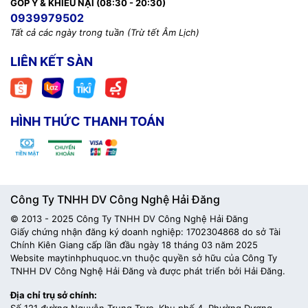
GÓP Ý & KHIẾU NẠI (08:30 - 20:30)
Loại kết nối
USB có dây
0939979502
Tất cả các ngày trong tuần (Trừ tết Âm Lịch)
Đèn LED
RGB LIGHTSYNC
Bộ nhớ tích hợp
Có
LIÊN KẾT SÀN
Trọng lượng điều
Có – kèm theo 5 tạ
chỉnh
HÌNH THỨC THANH TOÁN
Chiều dài dây
2.1m
Windows 7 trở lên, macOS 10.11 trở
Tương thích
lên
Kích thước
132 x 75 x 40 mm
Công Ty TNHH DV Công Nghệ Hải Đăng
© 2013 - 2025 Công Ty TNHH DV Công Nghệ Hải Đăng
Trọng lượng
121g (không tính tạ)
Giấy chứng nhận đăng ký doanh nghiệp: 1702304868 do sở Tài
Chính Kiên Giang cấp lần đầu ngày 18 tháng 03 năm 2025
Website maytinhphuquoc.vn thuộc quyền sở hữu của Công Ty
TNHH DV Công Nghệ Hải Đăng và được phát triển bởi Hải Đăng.
Địa chỉ trụ sở chính: