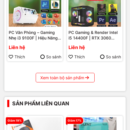
PC Văn Phòng – Gaming
PC Gaming & Render Intel
Nhẹ i3 9100F | Hiệu Năng
i5 14400F | RTX 3060
Ổn Định – Giá Tốt Tại Máy
12GB – Hiệu Năng Mạnh
Liên hệ
Liên hệ
Tính Hải Đăng Phú Quốc
Mẽ Cho Game Và Đồ Họa
Tại Phú Quốc
Thích
So sánh
Thích
So sánh
Xem toàn bộ sản phẩm
SẢN PHẨM LIÊN QUAN
Giảm 19%
Giảm 17%