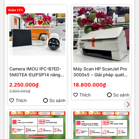
Giảm 13%
Camera IMOU IPC-B7ED-
Máy Scan HP ScanJet Pro
5M0TEA-EU/FSP14 năng
3000s5 – Giải pháp quét
lượng mặt trời
tài liệu tốc độ cao cho văn
2.250.000₫
18.800.000₫
phòng hiện đại tại Phú
2.600.000₫
Quốc
Thích
So sánh
Thích
So sánh