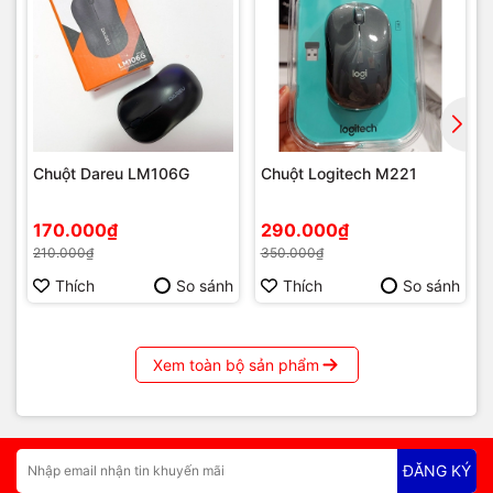
Chuột Dareu LM106G
Chuột Logitech M221
170.000₫
290.000₫
210.000₫
350.000₫
Thích
So sánh
Thích
So sánh
Xem toàn bộ sản phẩm
ĐĂNG KÝ