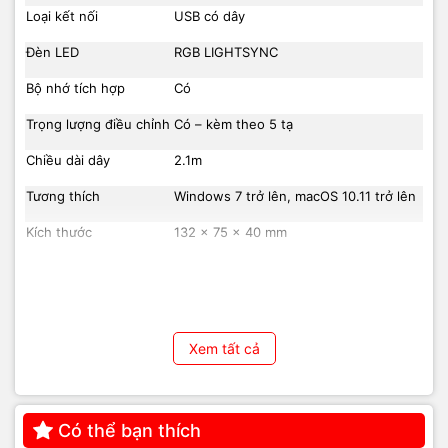
Loại kết nối
USB có dây
Đèn LED
RGB LIGHTSYNC
Bộ nhớ tích hợp
Có
Trọng lượng điều chỉnh
Có – kèm theo 5 tạ
Chiều dài dây
2.1m
Tương thích
Windows 7 trở lên, macOS 10.11 trở lên
Kích thước
132 x 75 x 40 mm
Trọng lượng
121g (không tính tạ)
Xem tất cả
Có thể bạn thích