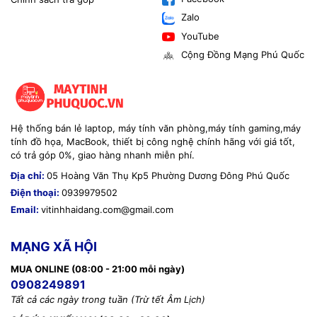
📍
Hotline: 0939 979 502 – 0908 249 891
📞
Zalo
Fanpage: https://www.facebook.com/maytinhphuquoc.vn
🌐
YouTube
Email: vitinhhaidang.com@gmail.com
📧
Cộng Đồng Mạng Phú Quốc
#LogitechG502HERO #ChuộtGamingChuyênNghiệp
#ChuộtCóDâyLogitech #ChuộtGamingPhúQuốc
#ViTinhHaiDang #GamingGearPhuQuoc
#LogitechViTinhHaiDang #ChuotGamingRGB
Hệ thống bán lẻ laptop, máy tính văn phòng,máy tính gaming,máy
#GamingMouseLogitech #PhuQuocGamingStore
tính đồ họa, MacBook, thiết bị công nghệ chính hãng với giá tốt,
có trả góp 0%, giao hàng nhanh miễn phí.
Thông Số Kỹ Thuật:
📋
Địa chỉ:
05 Hoàng Văn Thụ Kp5 Phường Dương Đông Phú Quốc
---
Điện thoại:
0939979502
Email:
vitinhhaidang.com@gmail.com
Thông số
Chi tiết
Cảm biến
HERO 25K
MẠNG XÃ HỘI
DPI tối đa
25.600 DPI
MUA ONLINE (08:00 - 21:00 mỗi ngày)
0908249891
Số nút
11 nút có thể lập trình
Tất cả các ngày trong tuần (Trừ tết Âm Lịch)