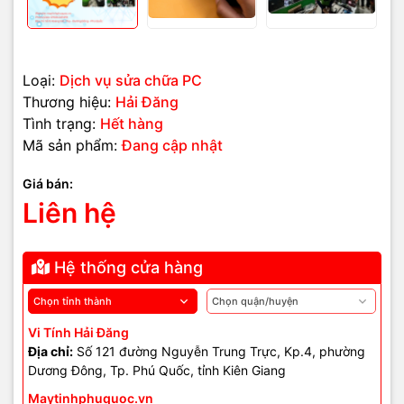
- Thử cắm chuột vào cổng khác hoặc máy khác → tình trạng
vẫn xảy ra.
Loại:
Dịch vụ sửa chữa PC
Những linh kiện cần chú ý
Thương hiệu:
Hải Đăng
Tình trạng:
Hết hàng
- Switch nút nhấn
Mã sản phẩm:
Đang cập nhật
- Bo mạch PCB chuột
Giá bán:
- Dây USB hoặc cổng kết nối (nếu chuột có dây)
Liên hệ
- Driver và phần mềm hỗ trợ chuột
Khắc phục sơ bộ tại nhà
Hệ thống cửa hàng
(nếu có thể)
Vi Tính Hải Đăng
- Vệ sinh nút nhấn và khe hở chuột, loại bỏ bụi bẩn hoặc chất
Địa chỉ:
Số 121 đường Nguyễn Trung Trực, Kp.4, phường
lỏng.
Dương Đông, Tp. Phú Quốc, tỉnh Kiên Giang
Maytinhphuquoc.vn
- Thử cắm chuột vào cổng khác, hoặc trên máy tính khác để