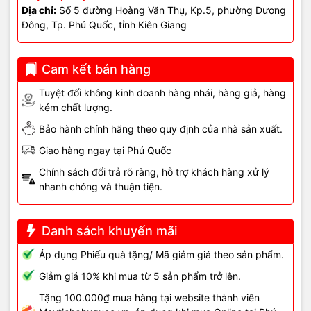
Địa chỉ:
Số 5 đường Hoàng Văn Thụ, Kp.5, phường Dương
kiểm tra.
Đông, Tp. Phú Quốc, tỉnh Kiên Giang
- Cập nhật hoặc cài lại driver chuột.
- Kiểm tra cài đặt tốc độ double click trong Windows hoặc
Cam kết bán hàng
phần mềm đi kèm chuột.
Tuyệt đối không kinh doanh hàng nhái, hàng giả, hàng
- Nếu có kinh nghiệm → thay switch hoặc bo mạch trong
kém chất lượng.
chuột.
Bảo hành chính hãng theo quy định của nhà sản xuất.
⚠️ Nếu lỗi vẫn xảy ra, cần kỹ thuật viên kiểm tra chuyên sâu hoặc
Giao hàng ngay tại Phú Quốc
thay chuột chính hãng để đảm bảo ổn định và an toàn.
Chính sách đổi trả rõ ràng, hỗ trợ khách hàng xử lý
Dịch vụ tại Vi Tính Hải Đăng
nhanh chóng và thuận tiện.
Phú Quốc
Danh sách khuyến mãi
🔧 Kiểm tra toàn bộ chuột, switch và bo mạch
Áp dụng Phiếu quà tặng/ Mã giảm giá theo sản phẩm.
🔧 Vệ sinh, bảo dưỡng, sửa switch hoặc PCB
Giảm giá 10% khi mua từ 5 sản phẩm trở lên.
🔧 Thay chuột chính hãng hoặc linh kiện tương thích
🔧 Kiểm tra & bàn giao: đảm bảo thao tác nhấn ổn định, không
Tặng 100.000₫ mua hàng tại website thành viên
double click