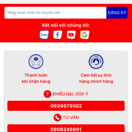
ĐĂNG KÝ
Kết nối với chúng tôi:
Thanh toán
Cam kết uy tính
khi nhận hàng
hàng chính hãng
KHIẾU NẠI, GÓP Ý
0939979502
TƯ VẤN
0908249891