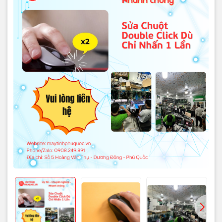
- Switch nút nhấn bị mòn hoặc hỏng:
sử dụng lâu, nút nhấn
cơ học bên trong bị xuống cấp, tín hiệu không ổn định.
- Bụi bẩn, chất lỏng lọt vào:
làm kẹt nút, gây nhận tín hiệu
nhấn hai lần.
- Driver hoặc phần mềm xung đột:
lỗi driver chuột hoặc cài
đặt tốc độ double click không phù hợp.
- Bo mạch PCB bên trong hư hỏng:
chip điều khiển tín hiệu
nhấn sai, dẫn đến double click.
- Chuột kém chất lượng hoặc đã qua sửa chữa:
linh kiện
bên trong không đảm bảo, dễ xảy ra lỗi.
Dấu hiệu nhận biết
- Nhấn một lần → máy tính nhận hai lần.
- Double click xảy ra ở tất cả các ứng dụng, không chỉ
game.
- Chuột đôi khi không phản hồi khi nhấn liên tục.