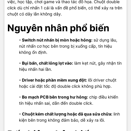
việc, học tập, chơi game và thao tác đồ họa. Chuột double
TP. Phú Quốc, Kiên Giang
click dù chỉ nhấn 1 cái là vấn đề phổ biến, có thể xảy ra trên
📍 Cơ sở 2: 05 Hoàng Văn Thụ, Khu phố 5, P. Dương Đông, TP.
chuột có dây lẫn không dây.
Phú Quốc, Kiên Giang
Nguyên nhân phổ biến
📞 Hotline tư vấn: 0908 249 891 – 02973 996 651
🧰 Kỹ thuật: 0968 900 202
- Switch nút nhấn bị mòn hoặc hỏng:
sử dụng lâu,
💬 Báo giá linh kiện & thiết bị: 0939 676 502
nút nhấn cơ học bên trong bị xuống cấp, tín hiệu
🌐 Website: maytinhphuquoc.com
không ổn định.
📧 Email:
vitinhhaidang.com@gmail.com
🕗 Giờ làm việc: 8h00 – 20h00 mỗi ngày
- Bụi bẩn, chất lỏng lọt vào:
làm kẹt nút, gây nhận tín
hiệu nhấn hai lần.
#ChuotDoubleClick #ChuotBanPhimPhuQuoc #SuaChuotPhuQuoc
#MayTinhHaiDangPhuQuoc #SuaChuaPCPhuQuoc
- Driver hoặc phần mềm xung đột:
lỗi driver chuột
hoặc cài đặt tốc độ double click không phù hợp.
- Bo mạch PCB bên trong hư hỏng:
chip điều khiển
tín hiệu nhấn sai, dẫn đến double click.
- Chuột kém chất lượng hoặc đã qua sửa chữa:
linh
kiện bên trong không đảm bảo, dễ xảy ra lỗi.