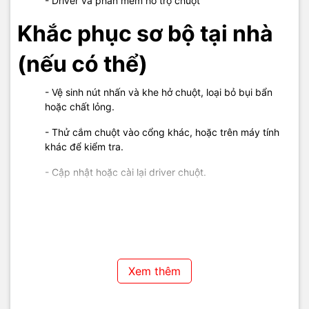
- Driver và phần mềm hỗ trợ chuột
Khắc phục sơ bộ tại nhà
(nếu có thể)
- Vệ sinh nút nhấn và khe hở chuột, loại bỏ bụi bẩn
hoặc chất lỏng.
- Thử cắm chuột vào cổng khác, hoặc trên máy tính
khác để kiểm tra.
- Cập nhật hoặc cài lại driver chuột.
- Kiểm tra cài đặt tốc độ double click trong Windows
hoặc phần mềm đi kèm chuột.
- Nếu có kinh nghiệm → thay switch hoặc bo mạch
trong chuột.
Xem thêm
⚠️ Nếu lỗi vẫn xảy ra, cần kỹ thuật viên kiểm tra chuyên sâu
hoặc thay chuột chính hãng để đảm bảo ổn định và an toàn.