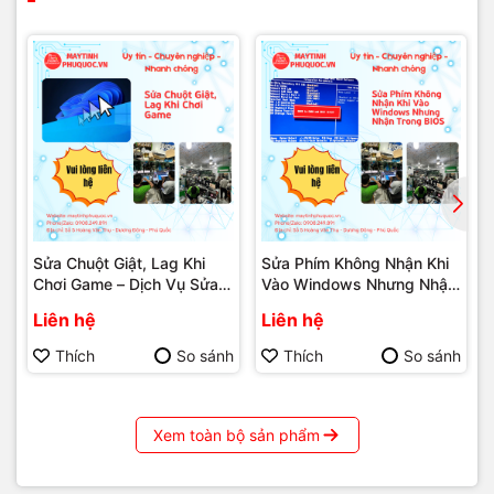
#SuaChuotPhuQuoc #MayTinhHaiDangPhuQuoc
#SuaChuaPCPhuQuoc
Sửa Chuột Giật, Lag Khi
Sửa Phím Không Nhận Khi
Chơi Game – Dịch Vụ Sửa
Vào Windows Nhưng Nhận
Chữa PC Phú Quốc | Máy
Trong BIOS – Dịch Vụ Sửa
Liên hệ
Liên hệ
Tính Phú Quốc | Vi Tính Hải
Chữa PC Phú Quốc | Máy
Đăng
Tính Phú Quốc | Vi Tính Hải
Thích
So sánh
Thích
So sánh
Đăng
Xem toàn bộ sản phẩm