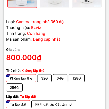
ả
Hình
nh 2K+ siêu nét, quay 360°, AI
Ư
đ
ể
ổ
ậ
ậ
ệ
ườ
ự
độ
u
i
m n
i b
t
nh
n di
n ng
i, theo dõi t
ng,
đ
ạ
ễ
ắ
đặ
àm tho
i rõ, d
l
p
t
Loại:
Camera trong nhà 360 độ
ở
ă
ộ
ử
ẻ
Nhà
, c
n h
, c
a hàng, phòng tr
ợ
ử
ụ
Phù h
p s
d
ng
ă
em, v
n phòng
Thương hiệu:
Ezviz
Tình trạng:
Còn hàng
ả
B
o hành
12 tháng chính hãng
Mã sản phẩm:
Đang cập nhật
Giá bán:
800.000₫
Thẻ nhớ:
Không lắp thẻ
Không lắp thẻ
32G
64G
128G
256G
Lắp đặt:
Tự lắp đặt
Tự lắp đặt
Kỹ thuật lắp đặt tận nơi