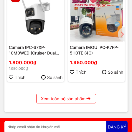
Camera IPC-S7XP-
Camera IMOU IPC-K7FP-
10M0WED (Cruiser Dual
5H0TE (4G)
10MP)
1.800.000₫
1.950.000₫
1.950.000₫
Thích
So sánh
Thích
So sánh
💰
Giá tham khảo EZVIZ H6C Pro 2K+
⚠️ Giá có thể thay đổi theo thời điểm và chương trình khuyến
Xem toàn bộ sản phẩm
mãi.
Camera EZVIZ H6C Pro 2K+: khoảng
1.100.000đ –
1.500.000đ
ĐĂNG KÝ
Gói lắp đặt + cấu hình tại nhà: từ
200.000đ – 300.000đ