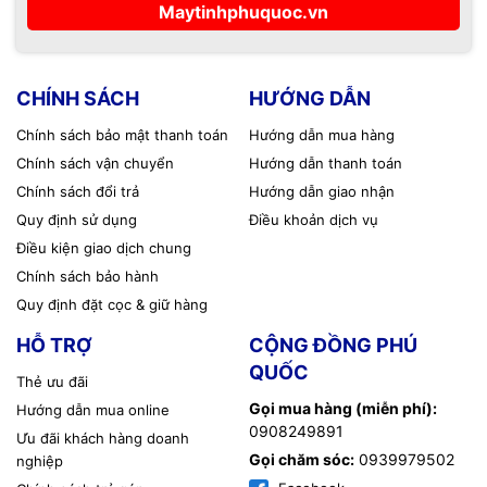
Maytinhphuquoc.vn
📞
Thông tin liên hệ
📍 Cơ sở 1: 121 Nguyễn Trung Trực, KP 4, P. Dương Đông,
CHÍNH SÁCH
HƯỚNG DẪN
TP. Phú Quốc, Kiên Giang
📍 Cơ sở 2: 05 Hoàng Văn Thụ, KP 5, P. Dương Đông, TP.
Chính sách bảo mật thanh toán
Hướng dẫn mua hàng
Phú Quốc, Kiên Giang
Chính sách vận chuyển
Hướng dẫn thanh toán
Chính sách đổi trả
Hướng dẫn giao nhận
📞 Hotline: 0908 249 891 – 02973 996 651
🧰 Kỹ thuật: 0968 900 202
Quy định sử dụng
Điều khoản dịch vụ
💬 Báo giá linh kiện: 0939 676 502
Điều kiện giao dịch chung
Chính sách bảo hành
🌐 Website: maytinhphuquoc.com
📧 Email:
vitinhhaidang.com@gmail.com
Quy định đặt cọc & giữ hàng
🕗 Thời gian làm việc: 08:00 – 18:00 (Thứ Hai – Thứ Bảy,
HỖ TRỢ
CỘNG ĐỒNG PHÚ
nghỉ Chủ Nhật)
QUỐC
Thẻ ưu đãi
#CameraEzvizH6C
#EzvizH6C
#CameraWifiEzviz
Gọi mua hàng (miễn phí):
Hướng dẫn mua online
#EzvizH6C3MP
#ViTinhHaiDangPhuQuoc
#Camera2KPlus
0908249891
#CameraQuay360 #CameraEZVIZ
Ưu đãi khách hàng doanh
Gọi chăm sóc:
0939979502
#CameraTrongNha #LapCameraPhuQuoc
nghiệp