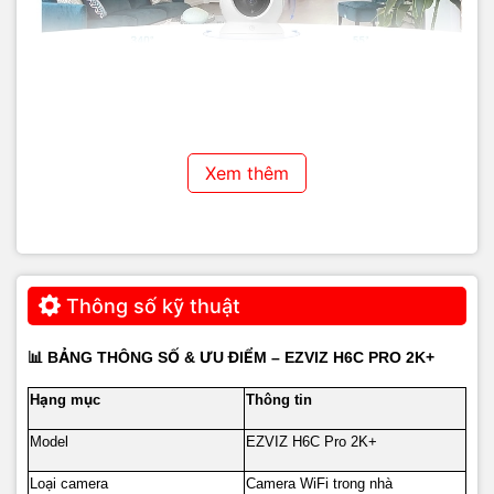
Phát Hiện Chuyển Động AI Chính Xác
Xem thêm
Nhờ công nghệ AI, EZVIZ H6C Pro 2K+ nhận diện người
chính xác, giảm thiểu cảnh báo giả do vật nuôi, cây rung
hay ánh sáng thay đổi.
Ngoài ra, phát hiện âm thanh bất thường như tiếng la hét
hay vật rơi mạnh giúp tăng cường bảo vệ.
Thông số kỹ thuật
Ả
Ố
Ư
Đ
Ể
📊 B
NG THÔNG S
&
U
I
M – EZVIZ H6C PRO 2K+
ạ
ụ
H
ng m
c
Thông tin
Model
EZVIZ H6C Pro 2K+
ạ
Lo
i camera
Camera WiFi trong nhà