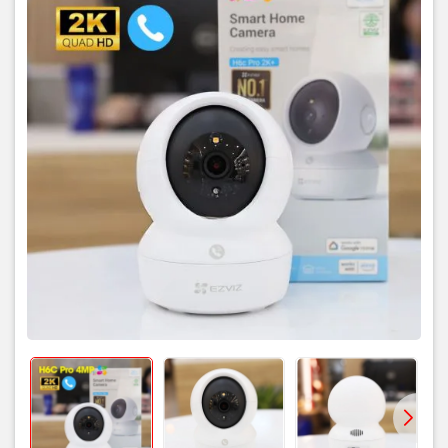
ệ
ệ
ườ
ằ
Phát hi
n AI
Phát hi
n ng
i b
ng AI
ả
ử
ả
ứ
ề
đ
ệ
ạ
C
nh báo
G
i c
nh báo t
c thì v
i
n tho
i
ồ
ạ
đ
đế
H
ng ngo
i
Nhìn
êm lên
n 10m
Đ
ạ
ề
àm tho
i
2 chi
u (Mic + Loa)
ẩ
Chu
n nén
H.265
ế
ố
K
t n
i
WiFi 2.4GHz
ư
ữ
ẻ
ố
đ
L
u tr
Th
MicroSD t
i
a 256GB + Cloud
Ứ
ụ
ng d
ng
EZVIZ App (Android, iOS)
ồ
đ
ệ
Ngu
n
i
n
5V DC
ắ
đặ
Để
ườ
ắ
ầ
L
p
t
bàn, treo t
ng, g
n tr
n
ườ
Môi tr
ng
Trong nhà
ệ
độ
ạ
độ
Nhi
t
ho
t
ng
-10°C ~ 45°C