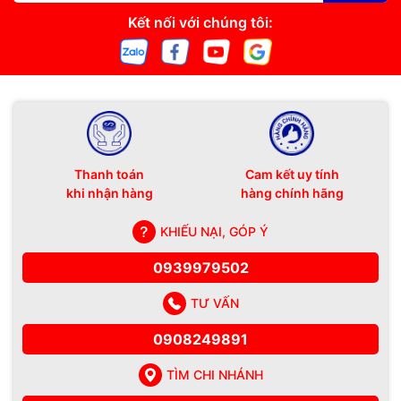
👉 Liên hệ để nhận báo giá chính xác và ưu đãi tốt nhất.
Kết nối với chúng tôi:
🏢
Dịch vụ lắp đặt camera EZVIZ tại Vi Tính Hải Đăng
Tư vấn chọn đúng mẫu camera theo nhu cầu.
Lắp đặt gọn gàng, thẩm mỹ.
Cấu hình xem từ xa trên điện thoại.
Thanh toán
Cam kết uy tính
khi nhận hàng
hàng chính hãng
Hỗ trợ kỹ thuật tận nơi tại Phú Quốc.
KHIẾU NẠI, GÓP Ý
Bảo hành, bảo trì lâu dài.
0939979502
✅
Cam kết dịch vụ
TƯ VẤN
Hình ảnh rõ nét, kết nối ổn định.
Cài đặt đúng kỹ thuật.
0908249891
Hỗ trợ nhanh chóng khi cần.
Giá minh bạch, không phát sinh.
TÌM CHI NHÁNH
Uy tín – Trung thực – Hiệu quả tại Phú Quốc.