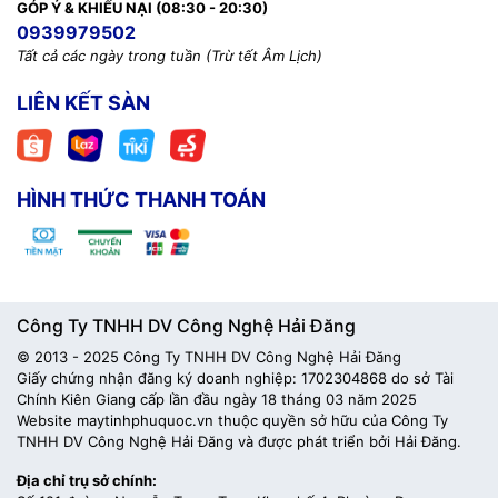
ự
Smart Tracking – t
xoay
GÓP Ý & KHIẾU NẠI (08:30 - 20:30)
Theo dõi thông minh
ườ
0939979502
theo ng
i
Tất cả các ngày trong tuần (Trừ tết Âm Lịch)
ệ
ệ
ườ
ằ
Phát hi
n AI
Phát hi
n ng
i b
ng AI
LIÊN KẾT SÀN
ử
ả
ứ
ề
đ
ệ
G
i c
nh báo t
c thì v
i
n
ả
C
nh báo
ạ
tho
i
ồ
ạ
đ
đế
H
ng ngo
i
Nhìn
êm lên
n 10m
HÌNH THỨC THANH TOÁN
Đ
ạ
ề
àm tho
i
2 chi
u (Mic + Loa)
ẩ
Chu
n nén
H.265
Công Ty TNHH DV Công Nghệ Hải Đăng
ế
ố
K
t n
i
WiFi 2.4GHz
© 2013 - 2025 Công Ty TNHH DV Công Nghệ Hải Đăng
ẻ
ố
đ
Th
MicroSD t
i
a 256GB +
Giấy chứng nhận đăng ký doanh nghiệp: 1702304868 do sở Tài
ư
ữ
L
u tr
Cloud
Chính Kiên Giang cấp lần đầu ngày 18 tháng 03 năm 2025
Website maytinhphuquoc.vn thuộc quyền sở hữu của Công Ty
TNHH DV Công Nghệ Hải Đăng và được phát triển bởi Hải Đăng.
Ứ
ụ
ng d
ng
EZVIZ App (Android, iOS)
Địa chỉ trụ sở chính:
ồ
đ
ệ
Ngu
n
i
n
5V DC