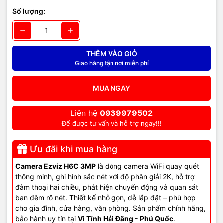
Số lượng:
THÊM VÀO GIỎ
Giao hàng tận nơi miễn phí
MUA NGAY
Liên hệ
0939979502
Để được tư vấn và hỗ trợ ngay!!!
Ưu đãi khi mua hàng
Camera Ezviz H6C 3MP
là dòng camera WiFi quay quét
thông minh, ghi hình sắc nét với độ phân giải 2K, hỗ trợ
đàm thoại hai chiều, phát hiện chuyển động và quan sát
ban đêm rõ nét. Thiết kế nhỏ gọn, dễ lắp đặt – phù hợp
cho gia đình, cửa hàng, văn phòng. Sản phẩm chính hãng,
bảo hành uy tín tại
Vi Tính Hải Đăng - Phú Quốc
.