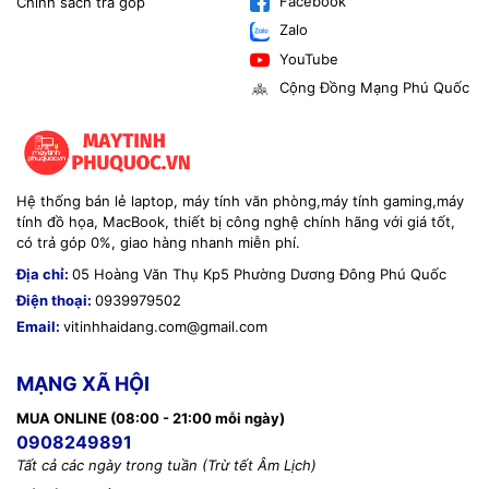
Facebook
Chính sách trả góp
Zalo
---
YouTube
Cộng Đồng Mạng Phú Quốc
Ả
Ố
Ư
Đ
Ể
📊 B
NG THÔNG S
&
U
I
M – EZVIZ H6C PRO 2K+
ạ
ụ
H
ng m
c
Thông tin
Model
EZVIZ H6C Pro 2K+
Hệ thống bán lẻ laptop, máy tính văn phòng,máy tính gaming,máy
tính đồ họa, MacBook, thiết bị công nghệ chính hãng với giá tốt,
ạ
Lo
i camera
Camera WiFi trong nhà
có trả góp 0%, giao hàng nhanh miễn phí.
Độ
ả
phân gi
i
2K+ (2304 × 1296)
Địa chỉ:
05 Hoàng Văn Thụ Kp5 Phường Dương Đông Phú Quốc
Điện thoại:
0939979502
ả
ế
C
m bi
n
CMOS
Email:
vitinhhaidang.com@gmail.com
Ố
ộ
ng kính
4mm, góc r
ng
MẠNG XÃ HỘI
ọ
Góc quay
340° ngang, 55° d
c
MUA ONLINE (08:00 - 21:00 mỗi ngày)
0908249891
ỹ
ậ
ố
Zoom
Zoom k
thu
t s
Tất cả các ngày trong tuần (Trừ tết Âm Lịch)