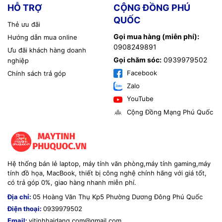
HỖ TRỢ
CỘNG ĐỒNG PHÚ
QUỐC
Thẻ ưu đãi
Gọi mua hàng (miễn phí):
Hướng dẫn mua online
0908249891
Ưu đãi khách hàng doanh
Gọi chăm sóc:
0939979502
nghiệp
Facebook
Chính sách trả góp
Zalo
YouTube
Cộng Đồng Mạng Phú Quốc
Hệ thống bán lẻ laptop, máy tính văn phòng,máy tính gaming,máy
tính đồ họa, MacBook, thiết bị công nghệ chính hãng với giá tốt,
có trả góp 0%, giao hàng nhanh miễn phí.
Địa chỉ:
05 Hoàng Văn Thụ Kp5 Phường Dương Đông Phú Quốc
Điện thoại:
0939979502
Email:
vitinhhaidang.com@gmail.com