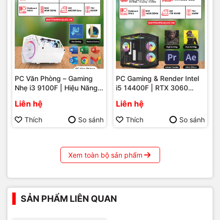
PC Văn Phòng – Gaming
PC Gaming & Render Intel
Nhẹ i3 9100F | Hiệu Năng
i5 14400F | RTX 3060
Ổn Định – Giá Tốt Tại Máy
12GB – Hiệu Năng Mạnh
Liên hệ
Liên hệ
Tính Hải Đăng Phú Quốc
Mẽ Cho Game Và Đồ Họa
Tại Phú Quốc
Thích
So sánh
Thích
So sánh
Xem toàn bộ sản phẩm
SẢN PHẨM LIÊN QUAN