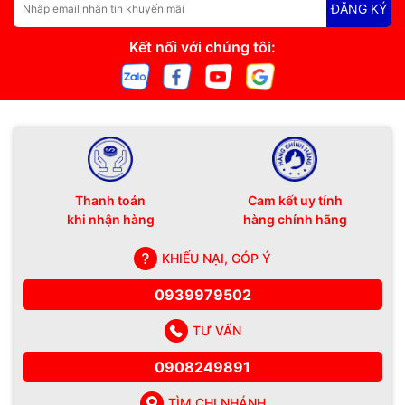
ĐĂNG KÝ
Kết nối với chúng tôi:
Thanh toán
Cam kết uy tính
khi nhận hàng
hàng chính hãng
KHIẾU NẠI, GÓP Ý
0939979502
TƯ VẤN
0908249891
TÌM CHI NHÁNH