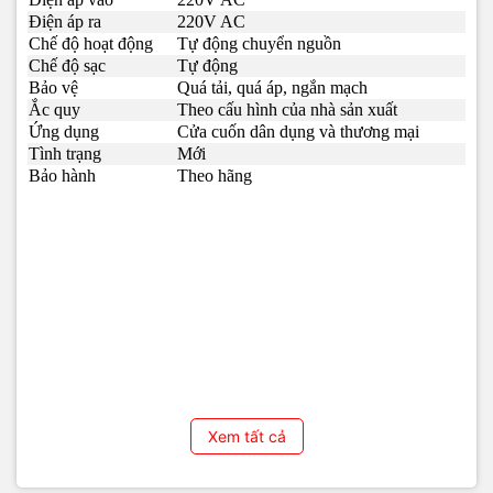
Điện áp ra
220V AC
• Sạc thông minh
Chế độ hoạt động
Tự động chuyển nguồn
Chế độ sạc
Tự động
• Hoạt động ổn định
Bảo vệ
Quá tải, quá áp, ngắn mạch
• Dễ lắp đặt
Ắc quy
Theo cấu hình của nhà sản xuất
Ứng dụng
Cửa cuốn dân dụng và thương mại
• Thương hiệu Hanotech uy tín
Tình trạng
Mới
Bảo hành
Theo hãng
Thông tin liên hệ
📍 121 Nguyễn Trung Trực, Dương Đông, Phú Quốc
📍 05 Hoàng Văn Thụ, Dương Đông, Phú Quốc
📞 Hotline: 0939979502 – 0908249891
🌐 Website:
https://maytinhphuquoc.vn
📧 Email:
vitinhhaidang.com@gmail.com
#HanotechUP600K #BoLuuDienCuaCuon #UPSCuaCuon
Xem tất cả
#HanotechUPS #LuuDienCuaCuon #MotorCuaCuon
#MayTinhPhuQuoc #MayTinhHaiDangPhuQuoc