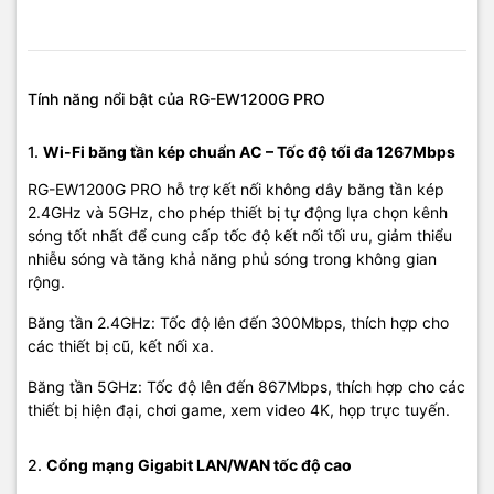
Tính Phú Quốc
Nếu bạn cần một thiết bị định tuyến không dây Gigabit băng tần
kép chất lượng cao với giá hợp lý, hãy đến với Vi Tính Hải Đăng –
Tính năng nổi bật của RG-EW1200G PRO
Máy Tính Phú Quốc để được tư vấn, báo giá và hỗ trợ lắp đặt
nhanh chóng.
1.
Wi-Fi băng tần kép chuẩn AC – Tốc độ tối đa 1267Mbps
📍
Địa chỉ:
05 Hoàng Văn Thụ, Kp5, Phường Dương Đông, Phú
RG-EW1200G PRO hỗ trợ kết nối không dây băng tần kép
Quốc
2.4GHz và 5GHz, cho phép thiết bị tự động lựa chọn kênh
📞
Hotline:
0939 979 502 – 0908 249 891
sóng tốt nhất để cung cấp tốc độ kết nối tối ưu, giảm thiểu
📧
Email:
vitinhhaidang.com@gmail.com
nhiễu sóng và tăng khả năng phủ sóng trong không gian
🌐
Fanpage:
facebook.com/maytinhphuquoc.vn
rộng.
---
Băng tần 2.4GHz: Tốc độ lên đến 300Mbps, thích hợp cho
các thiết bị cũ, kết nối xa.
Thông số kỹ thuật
Chi tiết
Băng tần 5GHz: Tốc độ lên đến 867Mbps, thích hợp cho các
thiết bị hiện đại, chơi game, xem video 4K, họp trực tuyến.
Chuẩn Wi-Fi
IEEE 802.11ac/n/a/g/b
2.
Cổng mạng Gigabit LAN/WAN tốc độ cao
Băng tần
2.4GHz & 5GHz (băng tần kép)