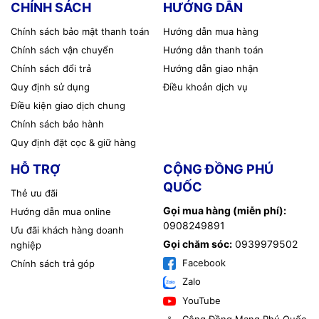
CHÍNH SÁCH
HƯỚNG DẪN
Công nghệ hỗ trợ
MU-MIMO, Beamforming
Nguồn cấp
12V/1A DC Adapter
Chính sách bảo mật thanh toán
Hướng dẫn mua hàng
Kích thước
180 x 130 x 30 mm
Chính sách vận chuyển
Hướng dẫn thanh toán
Trọng lượng
300g
Chính sách đổi trả
Hướng dẫn giao nhận
Nhiệt độ hoạt động
0°C đến 40°C
Quy định sử dụng
Điều khoản dịch vụ
Hỗ trợ quản lý
Giao diện web, ứng dụng di động
Điều kiện giao dịch chung
Bảo hành
12 tháng
Chính sách bảo hành
Quy định đặt cọc & giữ hàng
HỖ TRỢ
CỘNG ĐỒNG PHÚ
QUỐC
Thẻ ưu đãi
Gọi mua hàng (miễn phí):
Hướng dẫn mua online
0908249891
Ưu đãi khách hàng doanh
Gọi chăm sóc:
0939979502
nghiệp
Facebook
Chính sách trả góp
Zalo
YouTube