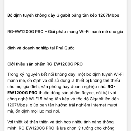
Bộ định tuyến không dây Gigabit băng tần kép 1267Mbps
RG-EW1200G PRO – Giải pháp mạng Wi-Fi mạnh mẽ cho gia
Ứng dụng thực tế của RG-EW1200G PRO tại Phú Quốc
Gia đình thông minh:
Phục vụ nhu cầu học tập, giải trí, làm việc
đình và doanh nghiệp tại Phú Quốc
trực tuyến với tốc độ nhanh và kết nối ổn định.
Giới thiệu sản phẩm RG-EW1200G PRO
Văn phòng nhỏ và doanh nghiệp:
Đáp ứng số lượng lớn thiết bị
kết nối cùng lúc, hỗ trợ video call, họp trực tuyến và truyền dữ liệu.
Trong kỷ nguyên kết nối không dây, một bộ định tuyến Wi-Fi
mạnh mẽ, ổn định và dễ sử dụng là thiết bị không thể thiếu
Quán cà phê, nhà hàng:
Tạo vùng phủ sóng Wi-Fi rộng rãi, giúp
cho mọi gia đình, văn phòng hay doanh nghiệp nhỏ.
RG-
khách hàng truy cập Internet nhanh chóng và ổn định.
EW1200G PRO
thuộc dòng sản phẩm Reyee, nổi bật với
Cửa hàng bán lẻ, trung tâm thương mại:
Hỗ trợ kết nối cho các
công nghệ Wi-Fi 5 băng tần kép và tốc độ Gigabit lên đến
thiết bị thanh toán, camera và thiết bị quản lý khác.
1267Mbps, giúp bạn tận hưởng trải nghiệm Internet mượt
mà, ổn định mọi lúc mọi nơi.
Với thiết kế thân thiện và tích hợp nhiều tính năng thông
minh, RG-EW1200G PRO là lựa chọn lý tưởng cho không