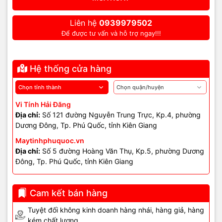
Các cổng LAN và WAN đều hỗ trợ chuẩn Gigabit giúp tối ưu hóa
Liên hệ
0939979502
kết nối dây, đảm bảo truyền tải dữ liệu nhanh chóng và ổn định,
Để được tư vấn và hỗ trợ ngay!!!
giảm thiểu độ trễ khi kết nối các thiết bị có dây như máy tính, TV,
camera IP.
Hệ thống cửa hàng
3.
Công nghệ MU-MIMO và Beamforming
RG-EW1200G PRO sử dụng công nghệ MU-MIMO giúp phục vụ
nhiều thiết bị đồng thời mà không làm giảm tốc độ kết nối. Công
Vi Tính Hải Đăng
nghệ Beamforming tập trung sóng Wi-Fi về hướng thiết bị kết nối,
Địa chỉ:
Số 121 đường Nguyễn Trung Trực, Kp.4, phường
tăng phạm vi phủ sóng và chất lượng tín hiệu.
Dương Đông, Tp. Phú Quốc, tỉnh Kiên Giang
Maytinhphuquoc.vn
4.
Giao diện quản lý dễ sử dụng
Địa chỉ:
Số 5 đường Hoàng Văn Thụ, Kp.5, phường Dương
Đông, Tp. Phú Quốc, tỉnh Kiên Giang
Thiết bị đi kèm giao diện quản lý trực quan, cho phép bạn cấu hình
mạng, kiểm soát truy cập, đặt mật khẩu, quản lý băng thông và
theo dõi thiết bị kết nối một cách dễ dàng qua trình duyệt hoặc
Cam kết bán hàng
ứng dụng trên điện thoại.
Tuyệt đối không kinh doanh hàng nhái, hàng giả, hàng
5.
Bảo mật Wi-Fi tiên tiến
kém chất lượng.