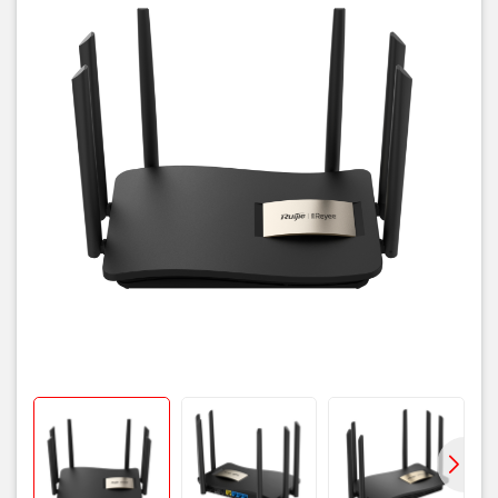
EW1200G PRO là lựa chọn lý tưởng cho không gian nhà ở, quán cà
phê, văn phòng nhỏ hoặc các điểm kinh doanh cần phủ sóng Wi-Fi
rộng, đáp ứng nhu cầu truy cập mạng của nhiều thiết bị cùng lúc.