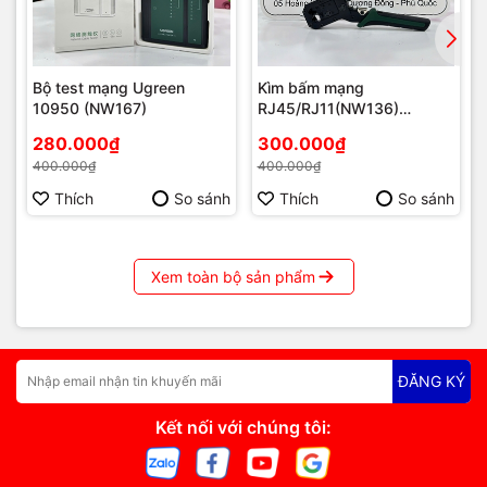
Bộ test mạng Ugreen
Kìm bấm mạng
10950 (NW167)
RJ45/RJ11(NW136)
Ugreen 70683
280.000₫
300.000₫
400.000₫
400.000₫
Thích
So sánh
Thích
So sánh
Xem toàn bộ sản phẩm
ĐĂNG KÝ
Mua RG-EW1200G PRO chính hãng tại Vi Tính Hải Đăng –
Kết nối với chúng tôi:
Máy Tính Phú Quốc