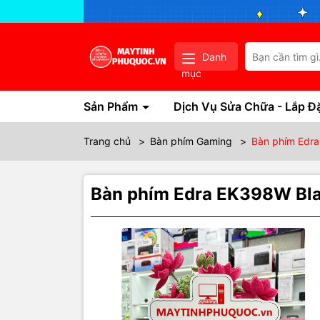
Danh
mục
Sản Phẩm
Dịch Vụ Sửa Chữa - Lắp Đ
Trang chủ
>
Bàn phím Gaming
>
Bàn phím Edr
Bàn phím Edra EK398W Bl
Thôn