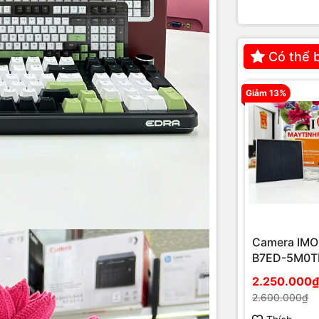
Có thể 
Giảm 13%
Camera IMO
B7ED-5M0T
EU/FSP14 n
2.250.000₫
mặt trời
2.600.000₫