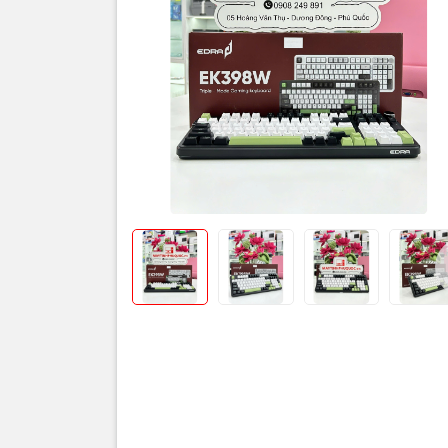
Thông số
Tên sản p
Layout
Switch
Kết nối
Pin
Keycap
Đèn nền
Chất liệu 
Tương thí