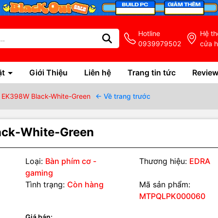
Hotline
Hệ t
0939979502
cửa 
ặt
Giới Thiệu
Liên hệ
Trang tin tức
Revie
a EK398W Black-White-Green
← Về trang trước
ack-White-Green
Loại:
Bàn phím cơ -
Thương hiệu:
EDRA
gaming
Tình trạng:
Còn hàng
Mã sản phẩm:
MTPQLPK000060
g số kỹ thuật
Giá bán: