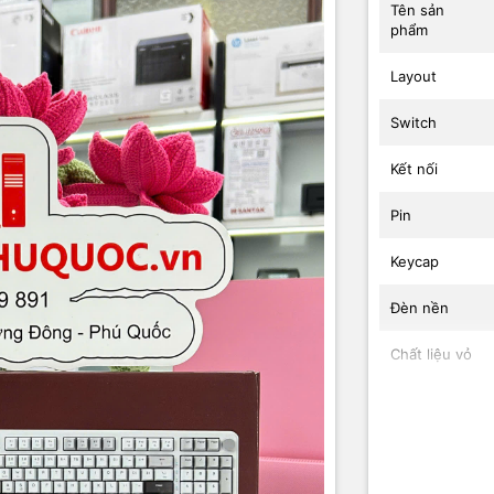
Tên sản
phẩm
Layout
Switch
Kết nối
Pin
Keycap
Đèn nền
Chất liệu vỏ
Tương thích
Bảo hành