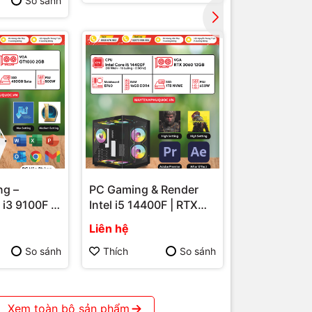
So sánh
ng –
PC Gaming & Render
i3 9100F |
Intel i5 14400F | RTX
n Định –
3060 12GB – Hiệu Năng
Liên hệ
Máy Tính
Mạnh Mẽ Cho Game Và
hú Quốc
Đồ Họa Tại Phú Quốc
So sánh
Thích
So sánh
Xem toàn bộ sản phẩm