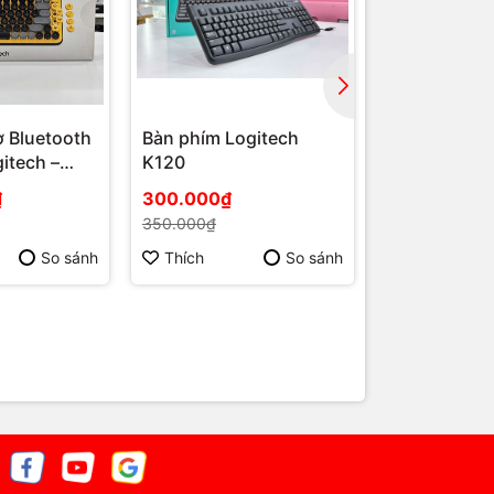
 Bluetooth
Bàn phím Logitech
Bàn phím Lo
itech –
K120
G213 Wired
₫
300.000₫
1.050.000₫
350.000₫
1.300.000₫
So sánh
Thích
So sánh
Thích