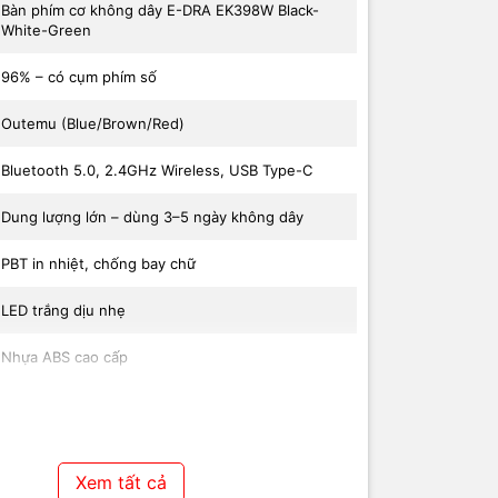
Bàn phím cơ không dây E-DRA EK398W Black-
White-Green
96% – có cụm phím số
Outemu (Blue/Brown/Red)
Bluetooth 5.0, 2.4GHz Wireless, USB Type-C
Dung lượng lớn – dùng 3–5 ngày không dây
PBT in nhiệt, chống bay chữ
LED trắng dịu nhẹ
Nhựa ABS cao cấp
Windows, macOS, Android, iOS
12 tháng chính hãng
Xem tất cả