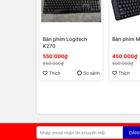
Bàn phím Logitech
Bàn phím 
K270
550.000₫
450.000₫
650.000₫
500.000₫
Thích
So sánh
Thích
ĐĂN