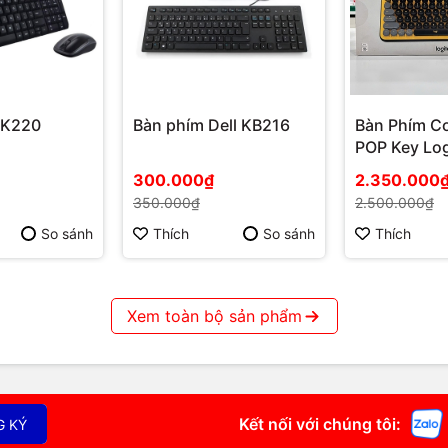
MK220
Bàn phím Dell KB216
Bàn Phím Cơ
POP Key Log
Keycap PBT
300.000₫
2.350.000
350.000₫
2.500.000₫
So sánh
Thích
So sánh
Thích
Xem toàn bộ sản phẩm
Kết nối với chúng tôi:
G KÝ