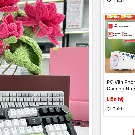
Thích
PC Văn Phò
Gaming Nhẹ 
Hiệu Năng Ổ
Liên hệ
Giá Tốt Tại 
Hải Đăng P
Thích