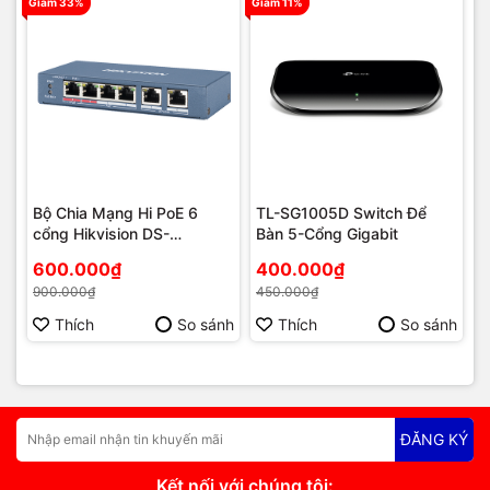
Giảm 33%
Giảm 11%
Bộ Chia Mạng Hi PoE 6
TL-SG1005D Switch Để
cổng Hikvision DS-
Bàn 5-Cổng Gigabit
3E0106HP-E
600.000₫
400.000₫
900.000₫
450.000₫
Thích
So sánh
Thích
So sánh
ĐĂNG KÝ
Kết nối với chúng tôi: