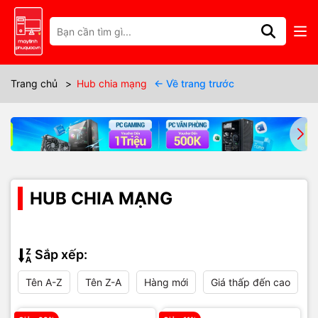
Trang chủ
>
Hub chia mạng
← Về trang trước
HUB CHIA MẠNG
Sắp xếp:
Tên A-Z
Tên Z-A
Hàng mới
Giá thấp đến cao