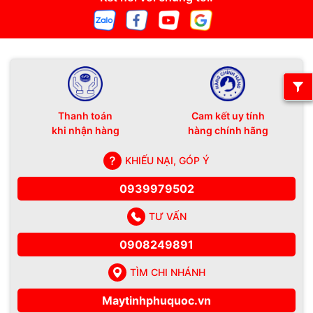
Thanh toán
Cam kết uy tính
khi nhận hàng
hàng chính hãng
KHIẾU NẠI, GÓP Ý
0939979502
TƯ VẤN
0908249891
TÌM CHI NHÁNH
Maytinhphuquoc.vn